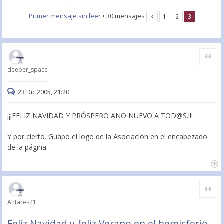
Primer mensaje sin leer
• 30 mensajes
1
2
3
Citar
deeper_space
23 Dic 2005, 21:20
¡¡¡FELIZ NAVIDAD Y PRÓSPERO AÑO NUEVO A TOD@S.!!!
Y por cierto. Guapo el logo de la Asociación en el encabezado
de la página.
Citar
Antares21
Feliz Navidad y feliz Verano en el hemisferio