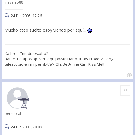
inavarro88
24 Dic 2005, 12:26
Mucho ateo suelto esoy viendo por aquí...
<a href="modules.php?
name=Equipo&op=ver_equipo&usuario=inavarro88"> Tengo
telescopio en mi perfil.</a> Oh, Be A Fine Girl, Kiss Me!!
Citar
perseo-al
24 Dic 2005, 20:09