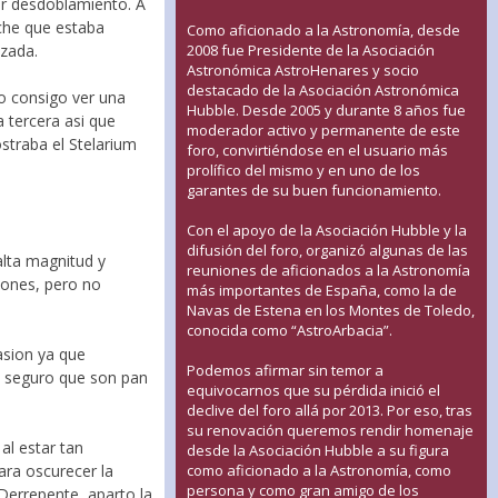
or desdoblamiento. A
che que estaba
Como aficionado a la Astronomía, desde
2008 fue Presidente de la Asociación
ozada.
Astronómica AstroHenares y socio
destacado de la Asociación Astronómica
olo consigo ver una
Hubble. Desde 2005 y durante 8 años fue
 tercera asi que
moderador activo y permanente de este
traba el Stelarium
foro, convirtiéndose en el usuario más
prolífico del mismo y en uno de los
garantes de su buen funcionamiento.
Con el apoyo de la Asociación Hubble y la
difusión del foro, organizó algunas de las
alta magnitud y
reuniones de aficionados a la Astronomía
iones, pero no
más importantes de España, como la de
Navas de Estena en los Montes de Toledo,
conocida como “AstroArbacia”.
casion ya que
Podemos afirmar sin temor a
e seguro que son pan
equivocarnos que su pérdida inició el
declive del foro allá por 2013. Por eso, tras
su renovación queremos rendir homenaje
al estar tan
desde la Asociación Hubble a su figura
como aficionado a la Astronomía, como
ara oscurecer la
persona y como gran amigo de los
Derrepente, aparto la