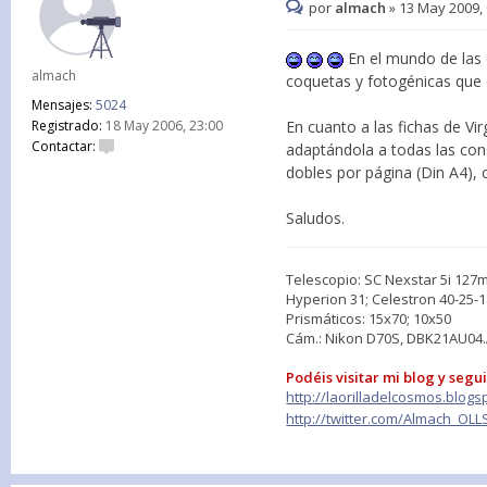
por
almach
»
13 May 2009, 
En el mundo de las 
almach
coquetas y fotogénicas que 
Mensajes:
5024
Registrado:
18 May 2006, 23:00
En cuanto a las fichas de Vir
Contactar:
adaptándola a todas las con
dobles por página (Din A4), 
Saludos.
Telescopio: SC Nexstar 5i 12
Hyperion 31; Celestron 40-25-18
Prismáticos: 15x70; 10x50
Cám.: Nikon D70S, DBK21AU04
Podéis visitar mi blog y segu
http://laorilladelcosmos.blogs
http://twitter.com/Almach_OLL