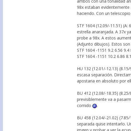
ambos con una tonalidad an
98x estaban evidentemente 
haciendo. Con un telescopio
STF 1604 (12.09/-11.51) (A: 6
estrella anaranjada. A 37x 
probe a 98x. A estos aumen
(Adjunto dibujos). Estos son
STF 1604 -1151 9.2 6.56 9.4
STF 1604 -1151 10.2 6.86 8.
HU 132 (12.01/-12.13) (8.15/
escasa separación. Directam
apostaria en absoluto por el
BU 412 (12.08/-18.35) (8.25/8
previsiblemente va a pasarm
comido
.
BU 458 (12.04/-21.02) (7.85/1
separada quise intentarlo. U
imgen y probar a ver la ecun