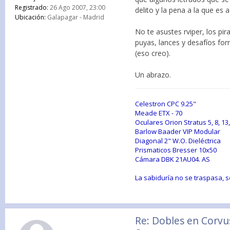
Registrado:
26 Ago 2007, 23:00
delito y la pena a la que es
Ubicación:
Galapagar - Madrid
No te asustes rviper, los pi
puyas, lances y desafíos fo
(eso creo).
Un abrazo.
Celestron CPC 9.25"
Meade ETX - 70
Oculares Orion Stratus 5, 8, 13
Barlow Baader VIP Modular
Diagonal 2" W.O. Dieléctrica
Prismaticos Bresser 10x50
Cámara DBK 21AU04. AS
La sabiduría no se traspasa, 
Re: Dobles en Corvu