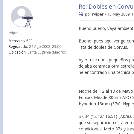
Re: Dobles en Corvu
por
rviper
»
13 May 2009, 1
Bueno bueno, vaya ambienta
rviper
Bueno, pues aqui vengo con
Mensajes:
523
Registrado:
24 Ago 2008, 23:00
lista de dobles de Corvus.
Ubicación:
Santa Eugenia (Madrid)
Ayer tuve unos pequeños pr
dejaba centrada otra estrell
he encontrado una tecnica p
Noche del 12 al 13 de Mayo 
Equipo: Meade 80mm APO Ser
Hyperion 13mm (37x), Hyper
S 634 (12.12/-16.51) (7.0/8.
que su separacion está ento
condiciones. Meto 37x y tra