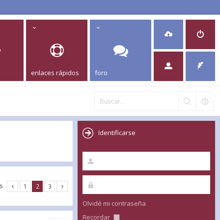
enlaces rápidos
foro
Identificarse
es
1
2
3
Olvidé mi contraseña
Recordar