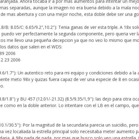
aranjada. Ahora tocaba ir a por mas aumentos para intentar un mej
mas separadas, aunque la imagen no era buena debido a la mala no
 de mas abertura y con una mejor noche, esta doble debe ser una g
.8/B: 8.05/C: 6.65/9.2",10.2"): Tenia ganas de ver esta triple. A 18x s
ya puedo ver perfectamente la segunda componente, pero queria ver la
tos me llevo una pequeña decepcion ya que no veo lo mismo que mos
 los datos que salen en el WDS:
 89 2006
12 23 2006
9.6/1.7"): Un autentico reto para mi equipo y condiciones debido a la 
ente meto 98x y quizas fuera capaz de ver una especie de 8 en ocas
lo.
.8/1.8") y BU 457 (12.01/-21.32) (8.5/9.35/1,9"): las dejo para otra o
e como en la doble anterior. Lo intentare con el LB en el campo, qu
0.1/30.5"): Por la magnitud de la secundaria parecia un suicidio, pero 
na vez localiada la estrella principal solo necesitaba meter aumento p
daria. A 98x nada de nada, por mas que busco solo veo una estrella. 