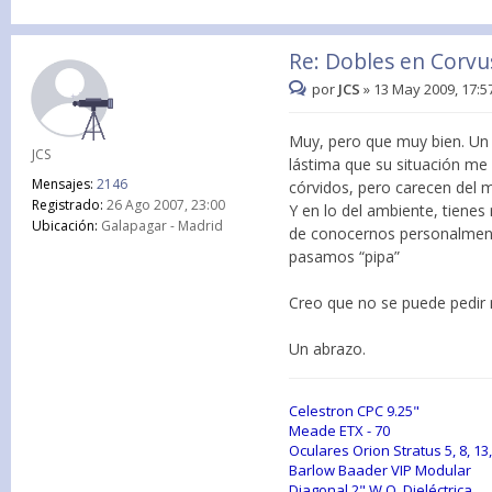
Re: Dobles en Corvu
por
JCS
»
13 May 2009, 17:5
Muy, pero que muy bien. Un 
JCS
lástima que su situación me
Mensajes:
2146
córvidos, pero carecen del 
Registrado:
26 Ago 2007, 23:00
Y en lo del ambiente, tiene
Ubicación:
Galapagar - Madrid
de conocernos personalment
pasamos “pipa”
Creo que no se puede pedir 
Un abrazo.
Celestron CPC 9.25"
Meade ETX - 70
Oculares Orion Stratus 5, 8, 13
Barlow Baader VIP Modular
Diagonal 2" W.O. Dieléctrica