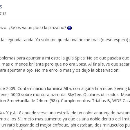
s
7:13
zo. ¿Se os va un poco la pinza no?
 la segunda tanda. Ya solo me queda una noche mas (o eso espero) p
oblemas para apuntar a mi estrella guia Spica. No se que pasaba qu
a mas o menos brillante pero que no era Spica. Al final tuve que sacar
ara apuntar a ojo. No me enrollo mas y os dejo la observacion:
de 2009. Contaminacion luminica Alta, con alguna fina nube. Seeing 
ies 5000 sobre montura azimutal SkyTee. Oculares utilizados: Me
ion 8mm+anilla de 24mm (98x). Complementos: Triatlas B, WDS Catal
65/4.9"): A 18x puede verse una estrella de un color anaranjado basta
rno a los 5", meto mas aumento ya que es una doble dentro del limit
s un rato buscando el mejor enfoque, ahi estaban, dos minusculos pu