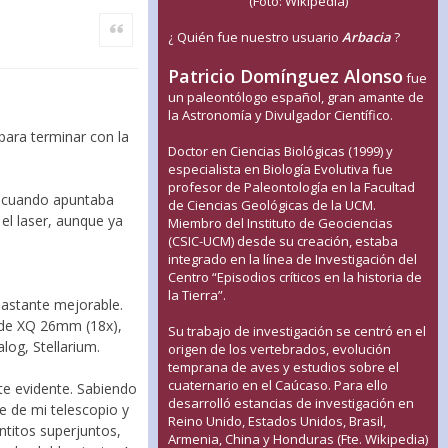
(Foto: Wikipedia)
Citar
¿ Quién fue nuestro usuario
Arbacia
?
Patricio Domínguez Alonso
fue
un paleontólogo español, gran amante de
la Astronomía y Divulgador Científico.
ara terminar con la
Doctor en Ciencias Biológicas (1999) y
especialista en Biología Evolutiva fue
profesor de Paleontología en la Facultad
e cuando apuntaba
de Ciencias Geológicas de la UCM.
 el laser, aunque ya
Miembro del Instituto de Geociencias
(CSIC-UCM) desde su creación, estaba
integrado en la línea de Investigación del
Centro “Episodios críticos en la historia de
la Tierra”.
bastante mejorable.
ade XQ 26mm (18x),
Su trabajo de investigación se centró en el
og, Stellarium.
origen de los vertebrados, evolución
temprana de aves y estudios sobre el
cuaternario en el Caúcaso. Para ello
nte evidente. Sabiendo
desarrolló estancias de investigación en
e de mi telescopio y
Reino Unido, Estados Unidos, Brasil,
ntitos superjuntos,
Armenia, China y Honduras (Fte. Wikipedia)