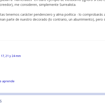
 acreedor), me consideren, simplemente Surrealista.
ratas tenemos carácter pendenciero y alma poética - lo comprobarás a
rman parte de nuestro decorado (lo contrario, un aburrimiento), per
, 17, 21 y 24 mm
se aprende
s