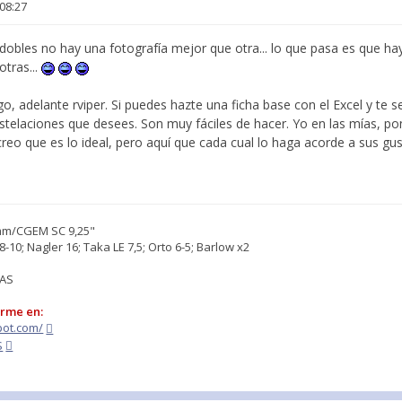
08:27
dobles no hay una fotografía mejor que otra... lo que pasa es que h
otras...
go, adelante rviper. Si puedes hazte una ficha base con el Excel y te se
stelaciones que desees. Son muy fáciles de hacer. Yo en las mías, po
creo que es lo ideal, pero aquí que cada cual lo haga acorde a sus gu
7mm/CGEM SC 9,25"
-10; Nagler 16; Taka LE 7,5; Orto 6-5; Barlow x2
.AS
irme en:
pot.com/
S