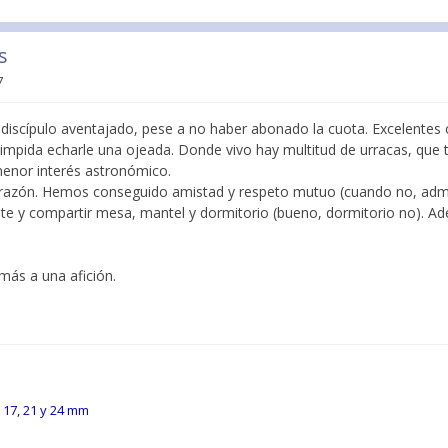
s
7
discípulo aventajado, pese a no haber abonado la cuota. Excelentes
 impida echarle una ojeada. Donde vivo hay multitud de urracas, que
menor interés astronómico.
s razón. Hemos conseguido amistad y respeto mutuo (cuando no, adm
e y compartir mesa, mantel y dormitorio (bueno, dormitorio no). Ad
más a una afición.
, 17, 21 y 24 mm