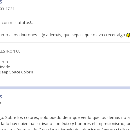
s
09, 17:31
con mis afotos!....
 llamo a los tiburones.... (y además, que sepais que os va crecer algo
ELESTRON C8
stron
 Meade
Deep Space Color II
s
7
go. Sobre los colores, solo puedo decir que ver lo que los demás no 
ro lado hay quien ha cultivado con éxito y honores el Impresionismo,
pasan a “numerados” en claro ejemplo de intrusismo (ignoro si ello c