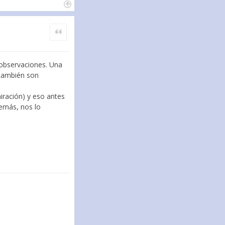
Citar
 observaciones. Una
 también son
iración) y eso antes
emás, nos lo