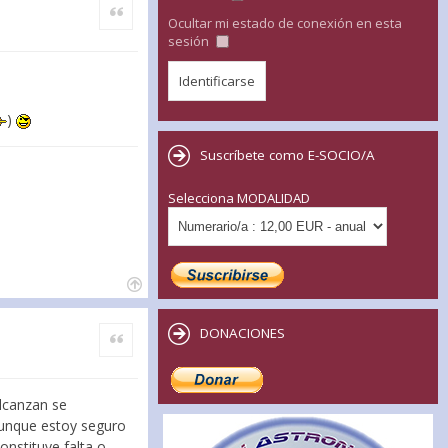
Citar
Ocultar mi estado de conexión en esta
sesión
)
Suscríbete como E-SOCIO/A
Selecciona MODALIDAD
DONACIONES
Citar
alcanzan se
 aunque estoy seguro
onstituye falta o