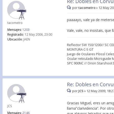
Re: Dobles en Corvu
por
tacometro
»
12 May 20
paaaayo, vale ya de meterse 
tacometro
Mensajes:
1203
Vale, vale, no insistais, que
Registrado:
12 May 2006, 23:00
Ubicación:
JAEN
Reflector SW 150/1200// SC C
MONTURA C-5 GT
Juego de Oculares Plössl Cele
Ocular reticulado Microguide
SPC 900NC // Orion Starshoot 
Re: Dobles en Corvu
por
JCS
»
12 May 2009, 18:2
Gracias Miguel, eres un ami
JCS
llama”clarividencia”. Por ot
Mensajes:
2146
que algunos letrados que se 