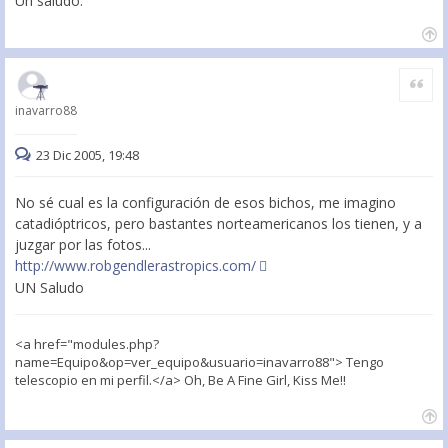
Un saludo.
Citar
inavarro88
23 Dic 2005, 19:48
No sé cual es la configuración de esos bichos, me imagino
catadióptricos, pero bastantes norteamericanos los tienen, y a
juzgar por las fotos...
http://www.robgendlerastropics.com/
UN Saludo
<a href="modules.php?
name=Equipo&op=ver_equipo&usuario=inavarro88"> Tengo
telescopio en mi perfil.</a> Oh, Be A Fine Girl, Kiss Me!!