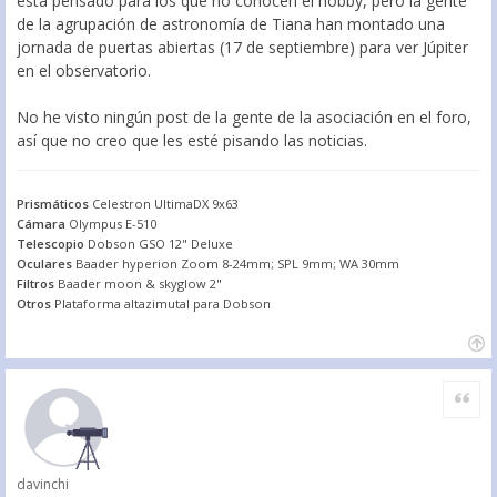
está pensado para los que no conocen el hobby, pero la gente
de la agrupación de astronomía de Tiana han montado una
jornada de puertas abiertas (17 de septiembre) para ver Júpiter
en el observatorio.
No he visto ningún post de la gente de la asociación en el foro,
así que no creo que les esté pisando las noticias.
Prismáticos
Celestron UltimaDX 9x63
Cámara
Olympus E-510
Telescopio
Dobson GSO 12" Deluxe
Oculares
Baader hyperion Zoom 8-24mm; SPL 9mm; WA 30mm
Filtros
Baader moon & skyglow 2"
Otros
Plataforma altazimutal para Dobson
Citar
davinchi