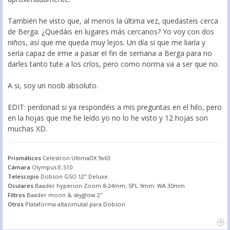
También he visto que, al menos la última vez, quedasteis cerca
de Berga. ¿Quedáis en lugares más cercanos? Yo voy con dos
niños, así que me queda muy lejos. Un día si que me liaría y
sería capaz de irme a pasar el fin de semana a Berga para no
darles tanto tute a los críos, pero como norma va a ser que no.
A si, soy un noob absoluto.
EDIT: perdonad si ya respondéis a mis preguntas en el hilo, pero
en la hojas que me he leído yo no lo he visto y 12 hojas son
muchas XD.
Prismáticos
Celestron UltimaDX 9x63
Cámara
Olympus E-510
Telescopio
Dobson GSO 12" Deluxe
Oculares
Baader hyperion Zoom 8-24mm; SPL 9mm; WA 30mm
Filtros
Baader moon & skyglow 2"
Otros
Plataforma altazimutal para Dobson