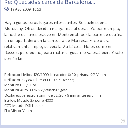
Re: Quedadas cerca de Barcelona...
19 Ago 2009, 10:53
Hay algunos otros lugares interesantes. Se suele subir al
Montseny. Otros deciden ir algo más al oeste. Yo por ejemplo,
la noche del lunes estuve en Montserrat, por la parte de detrás,
en un apartadero en la carretera de Manresa. El cielo era
relativamente limpio, se veía la Vía Láctea. No es como en
Rassos, pero bueno, para matar el gusanillo ya está bien. Y sólo
son 45 km.
Refractor Helios 120/1000, buscador 6x30, prisma 90º Vixen
Refractor SkyWatcher 80ED
(sin buscador)
Montura HEQ5 Pro
Montura AutoTrack SkyWatcher goto
Oculares: celestron omni de 32, 20 y 9 mm antares 5 mm
Barlow Meade 2x serie 4000
CCD Meade DSI II color
Flip Mirror Vixen