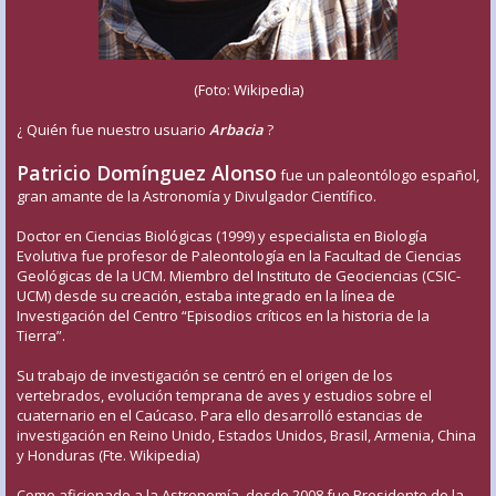
(Foto: Wikipedia)
¿ Quién fue nuestro usuario
Arbacia
?
Patricio Domínguez Alonso
fue un paleontólogo español,
gran amante de la Astronomía y Divulgador Científico.
Doctor en Ciencias Biológicas (1999) y especialista en Biología
Evolutiva fue profesor de Paleontología en la Facultad de Ciencias
Geológicas de la UCM. Miembro del Instituto de Geociencias (CSIC-
UCM) desde su creación, estaba integrado en la línea de
Investigación del Centro “Episodios críticos en la historia de la
Tierra”.
Su trabajo de investigación se centró en el origen de los
vertebrados, evolución temprana de aves y estudios sobre el
cuaternario en el Caúcaso. Para ello desarrolló estancias de
investigación en Reino Unido, Estados Unidos, Brasil, Armenia, China
y Honduras (Fte. Wikipedia)
Como aficionado a la Astronomía, desde 2008 fue Presidente de la