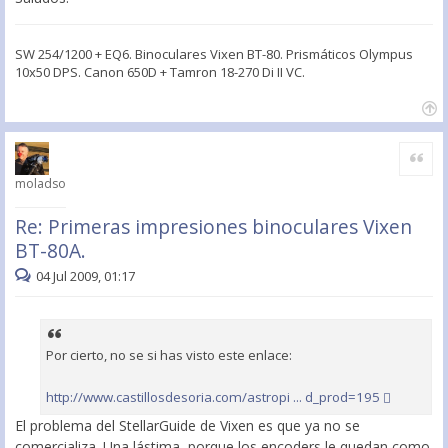
SW 254/1200 + EQ6. Binoculares Vixen BT-80. Prismáticos Olympus
10x50 DPS. Canon 650D + Tamron 18-270 Di II VC.
Citar
moladso
Re: Primeras impresiones binoculares Vixen
BT-80A.
04 Jul 2009, 01:17
Por cierto, no se si has visto este enlace:
http://www.castillosdesoria.com/astropi ... d_prod=195
El problema del StellarGuide de Vixen es que ya no se
comercializa. Una lástima, porque los encoders le quedan como