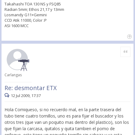
Takahashi TOA 130 NS y FSQ85
Radian 5mm; Ethos 21,17 y 13mm
Losmandy G11+Gemini
CCD Atik 11000, Color :P
ASI 1600 MCC
Citar
Carlangas
Re: desmontar ETX
12 Jul 2009, 17:37
Hola Comiqueso, si no recuerdo mal, en la parte trasera del
tubo tiene cuatro tornillos, uno es para fijar el buscador y los
otros tres (que van un poquito mas dentro del plastico), son los
que fijan la carcasa, quitalos y quita tambien el pomo de
enfoque, este tiene un pequeño tornillo sin cabeza y ya esta,