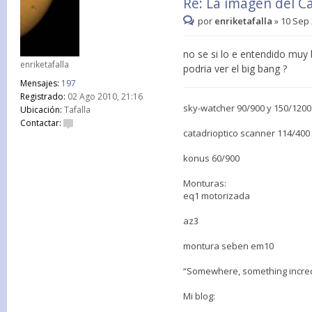
Re: La imagen del 
por
enriketafalla
»
10 Sep 
no se si lo e entendido muy
enriketafalla
podria ver el big bang ?
Mensajes:
197
Registrado:
02 Ago 2010, 21:16
sky-watcher 90/900 y 150/1200
Ubicación:
Tafalla
Contactar:
catadrioptico scanner 114/400
konus 60/900
Monturas:
eq1 motorizada
az3
montura seben em10
“Somewhere, something incredi
Mi blog: