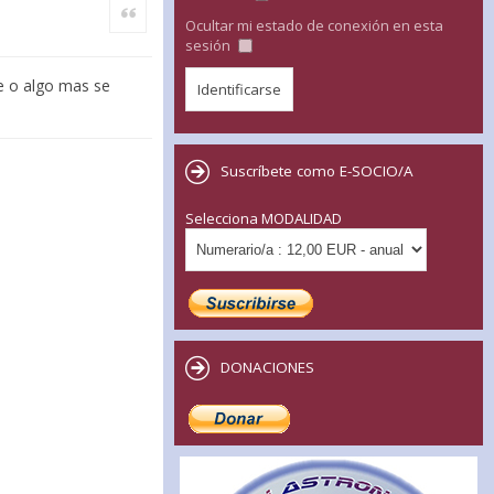
Citar
Ocultar mi estado de conexión en esta
sesión
le o algo mas se
Suscríbete como E-SOCIO/A
Selecciona MODALIDAD
DONACIONES