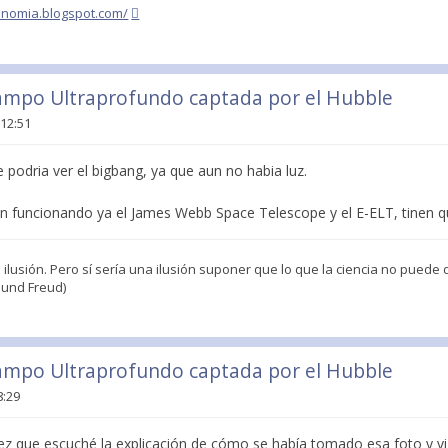
ronomia.blogspot.com/
Campo Ultraprofundo captada por el Hubble
 12:51
podria ver el bigbang, ya que aun no habia luz.
 funcionando ya el James Webb Space Telescope y el E-ELT, tinen que
 ilusión. Pero sí sería una ilusión suponer que lo que la ciencia no pued
mund Freud)
Campo Ultraprofundo captada por el Hubble
8:29
ez que escuché la explicación de cómo se había tomado esa foto y vi 