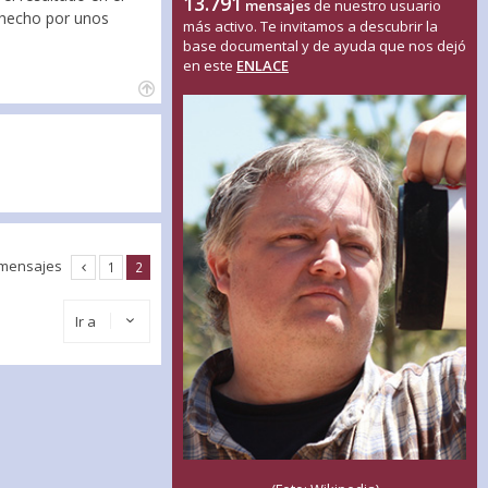
13.791
mensajes
de nuestro usuario
 hecho por unos
más activo. Te invitamos a descubrir la
base documental y de ayuda que nos dejó
en este
ENLACE
 mensajes
1
2
Ir a