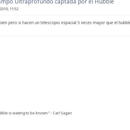
Campo Ultraprofundo captada por el Hubble
2010, 11:52
 bien pero si hacen un telescopio espacial 5 veces mayor que el hubb
ble is waiting to be known.” - Carl Sagan