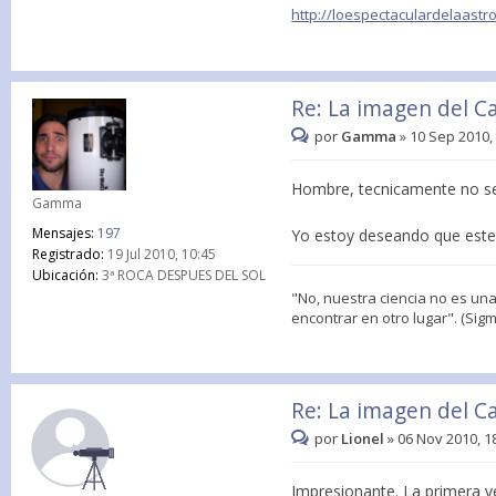
http://loespectaculardelaast
Re: La imagen del 
por
Gamma
»
10 Sep 2010,
Hombre, tecnicamente no se 
Gamma
Mensajes:
197
Yo estoy deseando que esten
Registrado:
19 Jul 2010, 10:45
Ubicación:
3ª ROCA DESPUES DEL SOL
"No, nuestra ciencia no es una
encontrar en otro lugar". (Sig
Re: La imagen del 
por
Lionel
»
06 Nov 2010, 1
Impresionante. La primera v