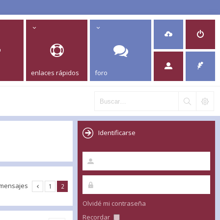
enlaces rápidos
foro
Identificarse
 mensajes
1
2
Olvidé mi contraseña
Recordar