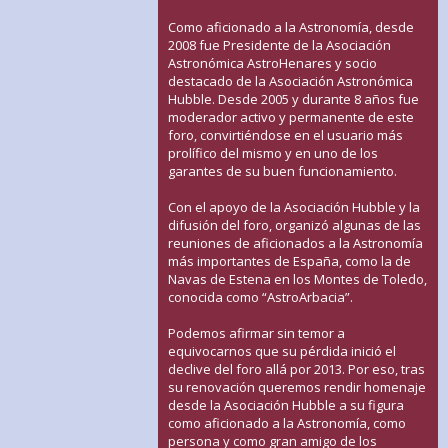
Como aficionado a la Astronomía, desde
2008 fue Presidente de la Asociación
Astronómica AstroHenares y socio
destacado de la Asociación Astronómica
Hubble. Desde 2005 y durante 8 años fue
moderador activo y permanente de este
foro, convirtiéndose en el usuario más
prolífico del mismo y en uno de los
garantes de su buen funcionamiento.
Con el apoyo de la Asociación Hubble y la
difusión del foro, organizó algunas de las
reuniones de aficionados a la Astronomía
más importantes de España, como la de
Navas de Estena en los Montes de Toledo,
conocida como “AstroArbacia”.
Podemos afirmar sin temor a
equivocarnos que su pérdida inició el
declive del foro allá por 2013. Por eso, tras
su renovación queremos rendir homenaje
desde la Asociación Hubble a su figura
como aficionado a la Astronomía, como
persona y como gran amigo de los