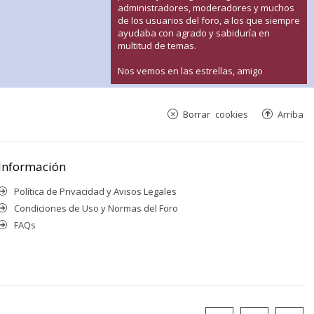
administradores, moderadores y muchos
de los usuarios del foro, a los que siempre
ayudaba con agrado y sabiduría en
multitud de temas.
Nos vemos en las estrellas, amigo
Borrar cookies
Arriba
Información
Política de Privacidad y Avisos Legales
Condiciones de Uso y Normas del Foro
FAQs