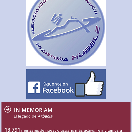
IN MEMORIAM
El legado de
Arbacia
13.791
mensajes
de nuestro usuario más activo. Te invitamos a