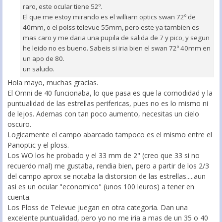
raro, este ocular tiene 52º.
El que me estoy mirando es el william optics swan 72º de
40mm, o el polss televue 55mm, pero este ya tambien es
mas caro y me daria una pupila de salida de 7 y pico, y segun
he leido no es bueno. Sabeis si iria bien el swan 72º 40mm en
un apo de 80.
un saludo.
Hola mayo, muchas gracias.
El Omni de 40 funcionaba, lo que pasa es que la comodidad y la
puntualidad de las estrellas perifericas, pues no es lo mismo ni
de lejos. Ademas con tan poco aumento, necesitas un cielo
oscuro.
Logicamente el campo abarcado tampoco es el mismo entre el
Panoptic y el ploss.
Los WO los he probado y el 33 mm de 2" (creo que 33 si no
recuerdo mal) me gustaba, rendia bien, pero a partir de los 2/3
del campo aprox se notaba la distorsion de las estrellas.....aun
asi es un ocular "economico" (unos 100 leuros) a tener en
cuenta.
Los Ploss de Televue juegan en otra categoria. Dan una
excelente puntualidad, pero yo no me iria a mas de un 35 o 40