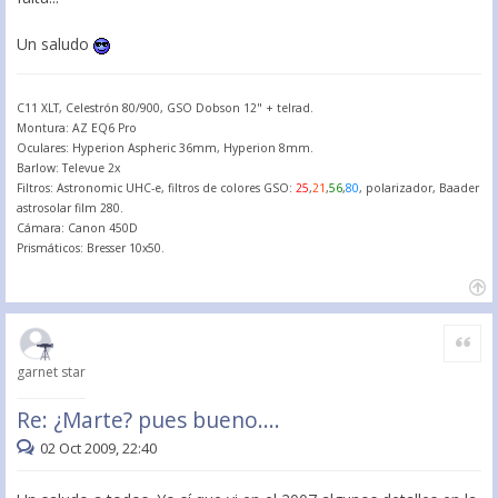
Un saludo
C11 XLT, Celestrón 80/900, GSO Dobson 12" + telrad.
Montura: AZ EQ6 Pro
Oculares: Hyperion Aspheric 36mm, Hyperion 8mm.
Barlow: Televue 2x
Filtros: Astronomic UHC-e, filtros de colores GSO:
25
,
21
,
56
,
80
, polarizador, Baader
astrosolar film 280.
Cámara: Canon 450D
Prismáticos: Bresser 10x50.
Citar
garnet star
Re: ¿Marte? pues bueno....
02 Oct 2009, 22:40