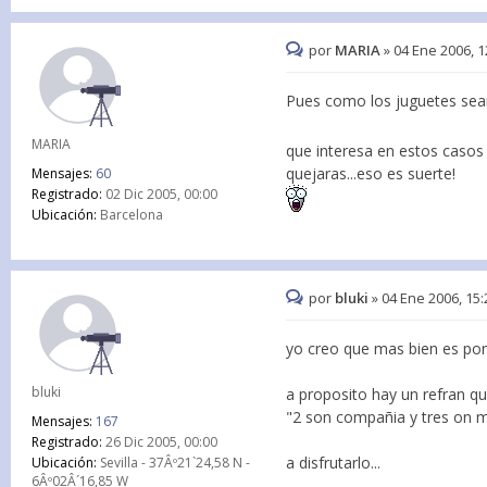
por
MARIA
»
04 Ene 2006, 1
Pues como los juguetes sean
MARIA
que interesa en estos casos
quejaras...eso es suerte!
Mensajes:
60
Registrado:
02 Dic 2005, 00:00
Ubicación:
Barcelona
por
bluki
»
04 Ene 2006, 15:
yo creo que mas bien es porq
bluki
a proposito hay un refran qu
"2 son compañia y tres on mul
Mensajes:
167
Registrado:
26 Dic 2005, 00:00
a disfrutarlo...
Ubicación:
Sevilla - 37Âº21`24,58 N -
6Âº02Â´16,85 W