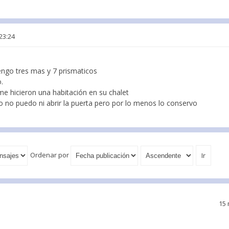
23:24
engo tres mas y 7 prismaticos
o.
 hicieron una habitación en su chalet
do no puedo ni abrir la puerta pero por lo menos lo conservo
Ordenar por
15