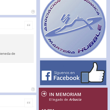
Citar
 tieneda de
IN MEMORIAM
El legado de
Arbacia
Citar