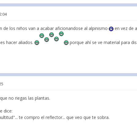
2:04
 de los niños van a acabar aficionandose al alpinismo
en vez de a
 es hacer aliados.
porque ahí se ve material para disf
25
ue no riegas las plantas.
e dice:
titud"... te compro el reflector... que veo que te sobra.