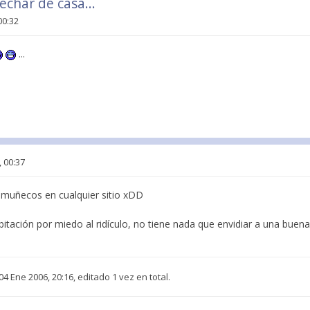
char de casa...
00:32
...
, 00:37
s muñecos en cualquier sitio xDD
tación por miedo al ridículo, no tiene nada que envidiar a una buena
04 Ene 2006, 20:16, editado 1 vez en total.