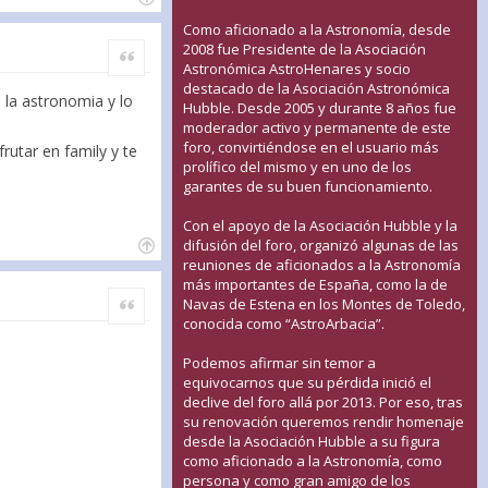
Como aficionado a la Astronomía, desde
2008 fue Presidente de la Asociación
Citar
Astronómica AstroHenares y socio
destacado de la Asociación Astronómica
 la astronomia y lo
Hubble. Desde 2005 y durante 8 años fue
moderador activo y permanente de este
foro, convirtiéndose en el usuario más
rutar en family y te
prolífico del mismo y en uno de los
garantes de su buen funcionamiento.
Con el apoyo de la Asociación Hubble y la
difusión del foro, organizó algunas de las
reuniones de aficionados a la Astronomía
más importantes de España, como la de
Citar
Navas de Estena en los Montes de Toledo,
conocida como “AstroArbacia”.
Podemos afirmar sin temor a
equivocarnos que su pérdida inició el
declive del foro allá por 2013. Por eso, tras
su renovación queremos rendir homenaje
desde la Asociación Hubble a su figura
como aficionado a la Astronomía, como
persona y como gran amigo de los