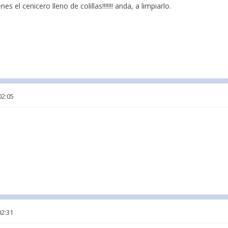
nes el cenicero lleno de colillas!!!!!!! anda, a limpiarlo.
02:05
02:31