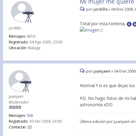
Mi mujer me quiere e
por
jordillo
»
04 Ene 2006, 
Total por esta tonteria,
jordillo
Mensajes:
6610
Registrado:
04 Ago 2005, 23:00
Ubicación:
Malaga
por
juanjaen
»
04 Ene 2006
Normal !! si es que dejas lo
juanjaen
PD. No hago fotos de mi habi
Moderador
astronomía xDD
Mensajes:
968
Última edición por
juanjaen
el 
Registrado:
30 Abr 2004, 23:00
Contactar: