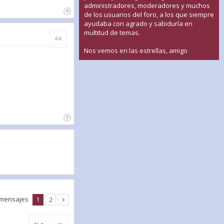
administradores, moderadores y muchos
de los usuarios del foro, a los que siempre
ayudaba con agrado y sabiduría en
multitud de temas.
Citar
Nos vemos en las estrellas, amigo
 mensajes
1
2