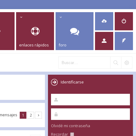
enlaces rápidos
foro
Identificarse
 mensajes
1
2
Olvidé mi contraseña
Recordar