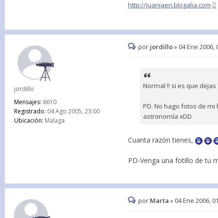
http://juanjaen.blogalia.com
por
jordillo
»
04 Ene 2006, 
Normal !! si es que dejas
jordillo
Mensajes:
6610
PD. No hago fotos de mi 
Registrado:
04 Ago 2005, 23:00
astronomía xDD
Ubicación:
Malaga
Cuanta razón tienes,
PD-Venga una fotillo de tu m
por
Marta
»
04 Ene 2006, 0