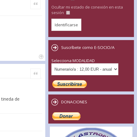
Citar
Ocultar mi estado de conexión en esta
sesión
Suscríbete como E-SOCIO/A
Selecciona MODALIDAD
Citar
 tineda de
DONACIONES