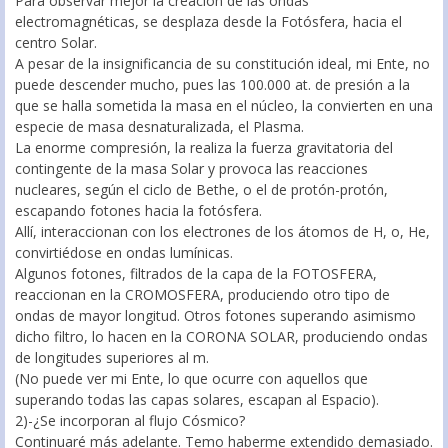
Para observar mejor la creación de las ondas
electromagnéticas, se desplaza desde la Fotósfera, hacia el
centro Solar.
A pesar de la insignificancia de su constitución ideal, mi Ente, no
puede descender mucho, pues las 100.000 at. de presión a la
que se halla sometida la masa en el núcleo, la convierten en una
especie de masa desnaturalizada, el Plasma.
La enorme compresión, la realiza la fuerza gravitatoria del
contingente de la masa Solar y provoca las reacciones
nucleares, según el ciclo de Bethe, o el de protón-protón,
escapando fotones hacia la fotósfera.
Allí, interaccionan con los electrones de los átomos de H, o, He,
convirtiédose en ondas lumínicas.
Algunos fotones, filtrados de la capa de la FOTOSFERA,
reaccionan en la CROMOSFERA, produciendo otro tipo de
ondas de mayor longitud. Otros fotones superando asimismo
dicho filtro, lo hacen en la CORONA SOLAR, produciendo ondas
de longitudes superiores al m.
(No puede ver mi Ente, lo que ocurre con aquellos que
superando todas las capas solares, escapan al Espacio).
2)-¿Se incorporan al flujo Cósmico?
Continuaré más adelante. Temo haberme extendido demasiado.