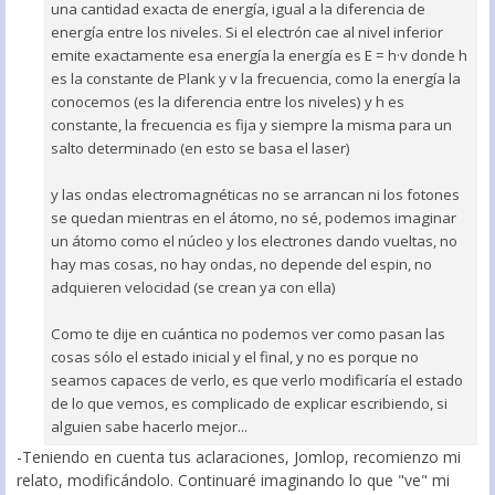
una cantidad exacta de energía, igual a la diferencia de
energía entre los niveles. Si el electrón cae al nivel inferior
emite exactamente esa energía la energía es E = h·v donde h
es la constante de Plank y v la frecuencia, como la energía la
conocemos (es la diferencia entre los niveles) y h es
constante, la frecuencia es fija y siempre la misma para un
salto determinado (en esto se basa el laser)
y las ondas electromagnéticas no se arrancan ni los fotones
se quedan mientras en el átomo, no sé, podemos imaginar
un átomo como el núcleo y los electrones dando vueltas, no
hay mas cosas, no hay ondas, no depende del espin, no
adquieren velocidad (se crean ya con ella)
Como te dije en cuántica no podemos ver como pasan las
cosas sólo el estado inicial y el final, y no es porque no
seamos capaces de verlo, es que verlo modificaría el estado
de lo que vemos, es complicado de explicar escribiendo, si
alguien sabe hacerlo mejor...
-Teniendo en cuenta tus aclaraciones, Jomlop, recomienzo mi
relato, modificándolo. Continuaré imaginando lo que "ve" mi