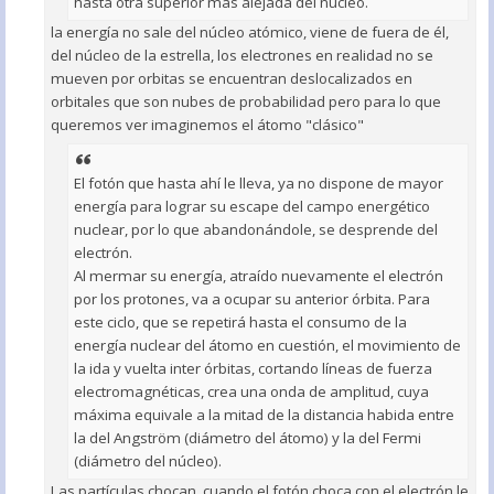
hasta otra superior más alejada del núcleo.
la energía no sale del núcleo atómico, viene de fuera de él,
del núcleo de la estrella, los electrones en realidad no se
mueven por orbitas se encuentran deslocalizados en
orbitales que son nubes de probabilidad pero para lo que
queremos ver imaginemos el átomo "clásico"
El fotón que hasta ahí le lleva, ya no dispone de mayor
energía para lograr su escape del campo energético
nuclear, por lo que abandonándole, se desprende del
electrón.
Al mermar su energía, atraído nuevamente el electrón
por los protones, va a ocupar su anterior órbita. Para
este ciclo, que se repetirá hasta el consumo de la
energía nuclear del átomo en cuestión, el movimiento de
la ida y vuelta inter órbitas, cortando líneas de fuerza
electromagnéticas, crea una onda de amplitud, cuya
máxima equivale a la mitad de la distancia habida entre
la del Angström (diámetro del átomo) y la del Fermi
(diámetro del núcleo).
Las partículas chocan, cuando el fotón choca con el electrón le