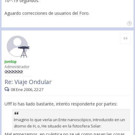
10^-19 segundos.
Aguardo correcciones de usuarios del Foro.
Citar
Jomlop
Administrador
Re: Viaje Ondular
08 Ene 2006, 22:27
Ufff lo has liado bastante, intento responderte por partes:
Imagino lo que vería un Ente nanoscópico, introducido en un
átomo de H, o, He situado en la fotosfera Solar:
Mal empezamos, en cuántica no se vé como pasan las cosas,