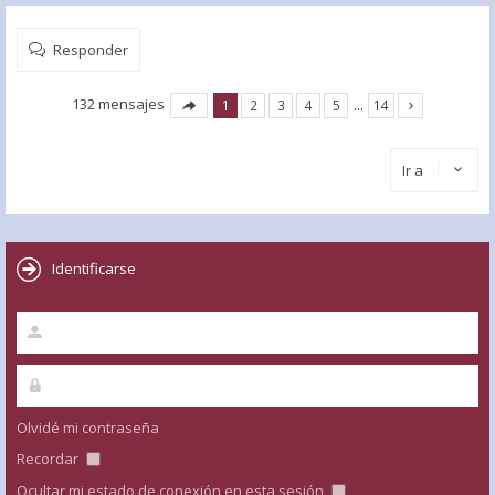
Responder
132 mensajes
1
2
3
4
5
…
14
Ir a
Identificarse
Olvidé mi contraseña
Recordar
Ocultar mi estado de conexión en esta sesión