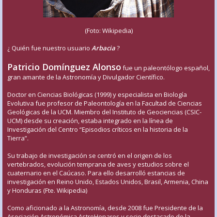
(Foto: Wikipedia)
¿ Quién fue nuestro usuario
Arbacia
?
Patricio Domínguez Alonso
fue un paleontólogo español,
gran amante de la Astronomía y Divulgador Científico.
Doctor en Ciencias Biológicas (1999) y especialista en Biología
Evolutiva fue profesor de Paleontología en la Facultad de Ciencias
Geológicas de la UCM. Miembro del Instituto de Geociencias (CSIC-
UCM) desde su creación, estaba integrado en la línea de
Investigación del Centro “Episodios críticos en la historia de la
Tierra”.
Su trabajo de investigación se centró en el origen de los
vertebrados, evolución temprana de aves y estudios sobre el
cuaternario en el Caúcaso. Para ello desarrolló estancias de
investigación en Reino Unido, Estados Unidos, Brasil, Armenia, China
y Honduras (Fte. Wikipedia)
Como aficionado a la Astronomía, desde 2008 fue Presidente de la
Asociación Astronómica AstroHenares y socio destacado de la