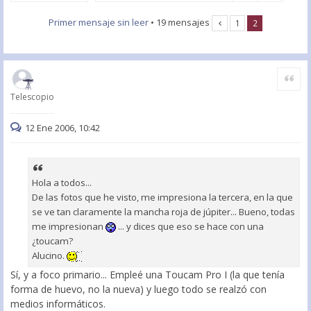
Primer mensaje sin leer
• 19 mensajes
1
2
Citar
Telescopio
12 Ene 2006, 10:42
Hola a todos...
De las fotos que he visto, me impresiona la tercera, en la que
se ve tan claramente la mancha roja de júpiter... Bueno, todas
me impresionan
... y dices que eso se hace con una
¿toucam?
Alucino.
Sí, y a foco primario... Empleé una Toucam Pro I (la que tenía
forma de huevo, no la nueva) y luego todo se realzó con
medios informáticos.