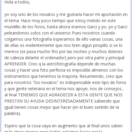
Hola a todos,
yo soy uno de los novatos y me gustaría hacer mi aportación en
el tema. Hace muy poco tiempo que estoy metido en este
mundillo de los foros, hasta ahora eramos Garci y yo, yo y Garci
peleandonos solos con el universo Pues nosotros cuando
colgamos una fotografia esperamos de ello varias cosas, una
de ellas es evidentemente que nos tiren algun piropillo si se lo
merece (se pasa mucho frio por las noches y muchos dolores
de cabeza delante el ordenador) pero por otra parte y principal
APRENDER. Creo q la astrofotografia depende de muchas
cosas y hacer una foto perfecta es imposible almenos con los
instrumentos que tenemos la mayoría. Resumiendo, creo que
para nosotros "los novatos" es indispensable este tipo de foros
y que gente veterana en el tema nos apoye, nos de consejos...
al final TENEMOS QUE AGRADECER A ESTA GENTE QUE NOS
PRESTEN SU AYUDA DESINTERESADAMENTE sabiendo que
igual tienen cosas mejor que hacer (en el buen sentido de la
palabra).
Espero que la cosa vaya en augmento que al final unos saben
más otros menos pero todos estamos locos por la