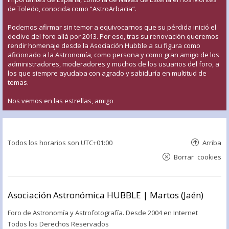
de Toledo, conocida como “AstroArbacia”.
Podemos afirmar sin temor a equivocarnos que su pérdida inició el
declive del foro allá por 2013. Por eso, tras su renovación queremos
rendir homenaje desde la Asociación Hubble a su figura como
aficionado a la Astronomía, como persona y como gran amigo de los
administradores, moderadores y muchos de los usuarios del foro, a
los que siempre ayudaba con agrado y sabiduría en multitud de
temas.
Nos vemos en las estrellas, amigo
Todos los horarios son
UTC+01:00
Arriba
Borrar cookies
Asociación Astronómica HUBBLE | Martos (Jaén)
Foro de Astronomía y Astrofotografía. Desde 2004 en Internet
Todos los Derechos Reservados