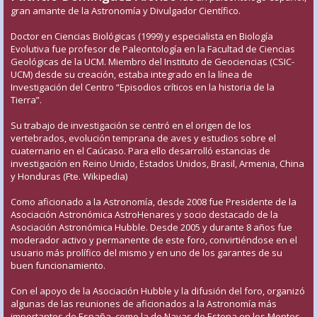
gran amante de la Astronomía y Divulgador Científico.
Doctor en Ciencias Biológicas (1999) y especialista en Biología
Evolutiva fue profesor de Paleontología en la Facultad de Ciencias
Geológicas de la UCM. Miembro del Instituto de Geociencias (CSIC-
UCM) desde su creación, estaba integrado en la línea de
Investigación del Centro “Episodios críticos en la historia de la
Tierra”.
Su trabajo de investigación se centró en el origen de los
vertebrados, evolución temprana de aves y estudios sobre el
cuaternario en el Caúcaso. Para ello desarrolló estancias de
investigación en Reino Unido, Estados Unidos, Brasil, Armenia, China
y Honduras (Fte. Wikipedia)
Como aficionado a la Astronomía, desde 2008 fue Presidente de la
Asociación Astronómica AstroHenares y socio destacado de la
Asociación Astronómica Hubble. Desde 2005 y durante 8 años fue
moderador activo y permanente de este foro, convirtiéndose en el
usuario más prolífico del mismo y en uno de los garantes de su
buen funcionamiento.
Con el apoyo de la Asociación Hubble y la difusión del foro, organizó
algunas de las reuniones de aficionados a la Astronomía más
importantes de España, como la de Navas de Estena en los Montes