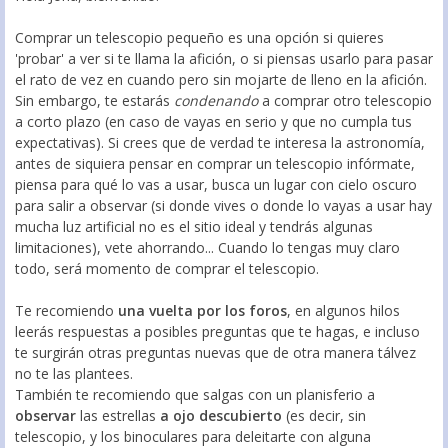
Comprar un telescopio pequeño es una opción si quieres
'probar' a ver si te llama la afición, o si piensas usarlo para pasar
el rato de vez en cuando pero sin mojarte de lleno en la afición.
Sin embargo, te estarás
condenando
a comprar otro telescopio
a corto plazo (en caso de vayas en serio y que no cumpla tus
expectativas). Si crees que de verdad te interesa la astronomía,
antes de siquiera pensar en comprar un telescopio infórmate,
piensa para qué lo vas a usar, busca un lugar con cielo oscuro
para salir a observar (si donde vives o donde lo vayas a usar hay
mucha luz artificial no es el sitio ideal y tendrás algunas
limitaciones), vete ahorrando... Cuando lo tengas muy claro
todo, será momento de comprar el telescopio.
Te recomiendo
una vuelta por los foros
, en algunos hilos
leerás respuestas a posibles preguntas que te hagas, e incluso
te surgirán otras preguntas nuevas que de otra manera tálvez
no te las plantees.
También te recomiendo que salgas con un planisferio a
observar
las estrellas
a ojo descubierto
(es decir, sin
telescopio, y los binoculares para deleitarte con alguna