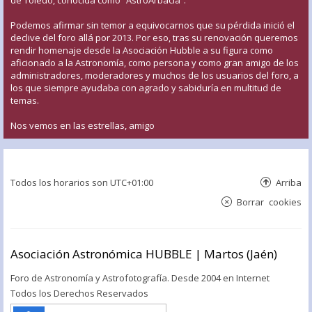
Podemos afirmar sin temor a equivocarnos que su pérdida inició el
declive del foro allá por 2013. Por eso, tras su renovación queremos
rendir homenaje desde la Asociación Hubble a su figura como
aficionado a la Astronomía, como persona y como gran amigo de los
administradores, moderadores y muchos de los usuarios del foro, a
los que siempre ayudaba con agrado y sabiduría en multitud de
temas.
Nos vemos en las estrellas, amigo
Todos los horarios son
UTC+01:00
Arriba
Borrar cookies
Asociación Astronómica HUBBLE | Martos (Jaén)
Foro de Astronomía y Astrofotografía. Desde 2004 en Internet
Todos los Derechos Reservados