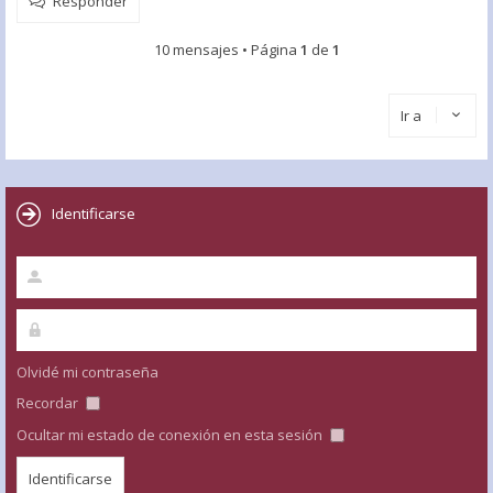
Responder
10 mensajes • Página
1
de
1
Ir a
Identificarse
Olvidé mi contraseña
Recordar
Ocultar mi estado de conexión en esta sesión