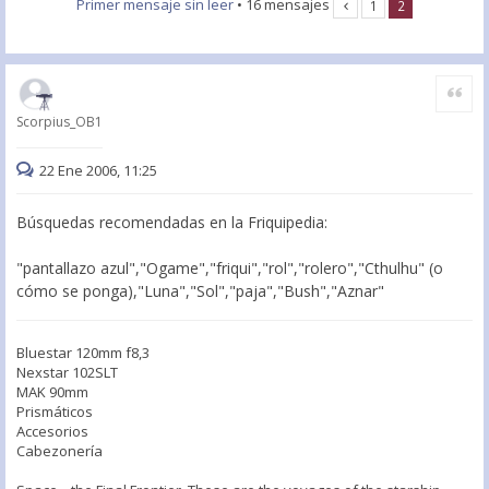
Primer mensaje sin leer
• 16 mensajes
1
2
Citar
Scorpius_OB1
22 Ene 2006, 11:25
Búsquedas recomendadas en la Friquipedia:
"pantallazo azul","Ogame","friqui","rol","rolero","Cthulhu" (o
cómo se ponga),"Luna","Sol","paja","Bush","Aznar"
Bluestar 120mm f8,3
Nexstar 102SLT
MAK 90mm
Prismáticos
Accesorios
Cabezonería