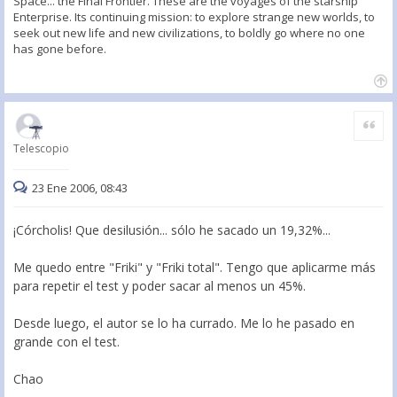
Space... the Final Frontier. These are the voyages of the starship
Enterprise. Its continuing mission: to explore strange new worlds, to
seek out new life and new civilizations, to boldly go where no one
has gone before.
Citar
Telescopio
23 Ene 2006, 08:43
¡Córcholis! Que desilusión... sólo he sacado un 19,32%...
Me quedo entre "Friki" y "Friki total". Tengo que aplicarme más
para repetir el test y poder sacar al menos un 45%.
Desde luego, el autor se lo ha currado. Me lo he pasado en
grande con el test.
Chao