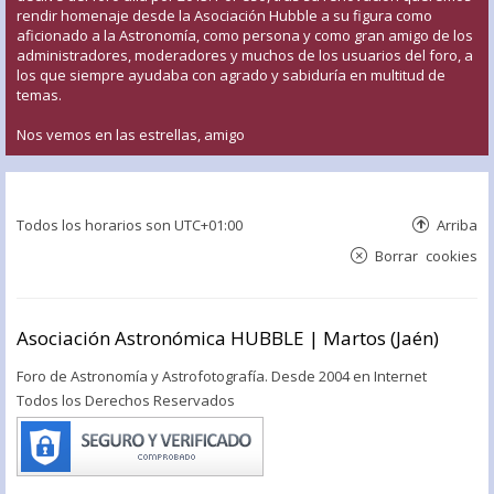
rendir homenaje desde la Asociación Hubble a su figura como
aficionado a la Astronomía, como persona y como gran amigo de los
administradores, moderadores y muchos de los usuarios del foro, a
los que siempre ayudaba con agrado y sabiduría en multitud de
temas.
Nos vemos en las estrellas, amigo
Todos los horarios son
UTC+01:00
Arriba
Borrar cookies
Asociación Astronómica HUBBLE | Martos (Jaén)
Foro de Astronomía y Astrofotografía. Desde 2004 en Internet
Todos los Derechos Reservados