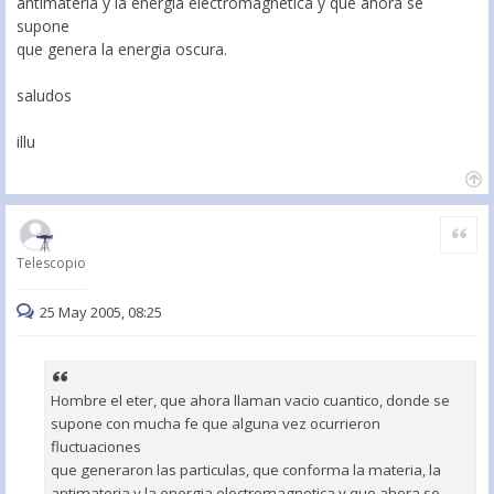
antimateria y la energia electromagnetica y que ahora se
supone
que genera la energia oscura.
saludos
illu
Citar
Telescopio
25 May 2005, 08:25
Hombre el eter, que ahora llaman vacio cuantico, donde se
supone con mucha fe que alguna vez ocurrieron
fluctuaciones
que generaron las particulas, que conforma la materia, la
antimateria y la energia electromagnetica y que ahora se