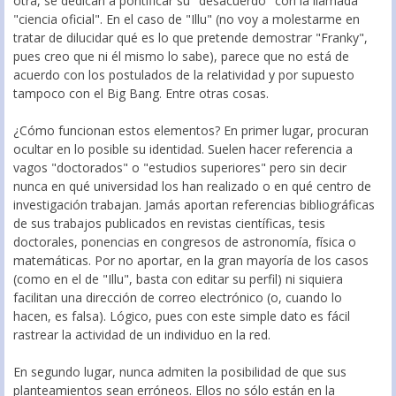
otra, se dedican a pontificar su "desacuerdo" con la llamada
"ciencia oficial". En el caso de "Illu" (no voy a molestarme en
tratar de dilucidar qué es lo que pretende demostrar "Franky",
pues creo que ni él mismo lo sabe), parece que no está de
acuerdo con los postulados de la relatividad y por supuesto
tampoco con el Big Bang. Entre otras cosas.
¿Cómo funcionan estos elementos? En primer lugar, procuran
ocultar en lo posible su identidad. Suelen hacer referencia a
vagos "doctorados" o "estudios superiores" pero sin decir
nunca en qué universidad los han realizado o en qué centro de
investigación trabajan. Jamás aportan referencias bibliográficas
de sus trabajos publicados en revistas científicas, tesis
doctorales, ponencias en congresos de astronomía, física o
matemáticas. Por no aportar, en la gran mayoría de los casos
(como en el de "Illu", basta con editar su perfil) ni siquiera
facilitan una dirección de correo electrónico (o, cuando lo
hacen, es falsa). Lógico, pues con este simple dato es fácil
rastrear la actividad de un individuo en la red.
En segundo lugar, nunca admiten la posibilidad de que sus
planteamientos sean erróneos. Ellos no sólo están en la