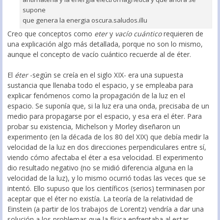
supone
que genera la energia oscura.saludos.illu
Creo que conceptos como
eter
y
vacío cuántico
requieren de
una explicación algo más detallada, porque no son lo mismo,
aunque el concepto de vacío cuántico recuerde al de éter.
El
éter
-según se creía en el siglo XIX- era una supuesta
sustancia que llenaba todo el espacio, y se empleaba para
explicar fenómenos como la propagación de la luz en el
espacio. Se suponía que, si la luz era una onda, precisaba de un
medio para propagarse por el espacio, y esa era el éter. Para
probar su existencia, Michelson y Morley diseñaron un
experimento (en la década de los 80 del XIX) que debía medir la
velocidad de la luz en dos direcciones perpendiculares entre sí,
viendo cómo afectaba el éter a esa velocidad. El experimento
dio resultado negativo (no se midió diferencia alguna en la
velocidad de la luz), y lo mismo ocurrió todas las veces que se
intentó. Ello supuso que los científicos (serios) terminasen por
aceptar que el éter no existía. La teoría de la relatividad de
Einstein (a partir de los trabajos de Lorentz) vendría a dar una
solución a los problemas que la física enfrentaba al estar