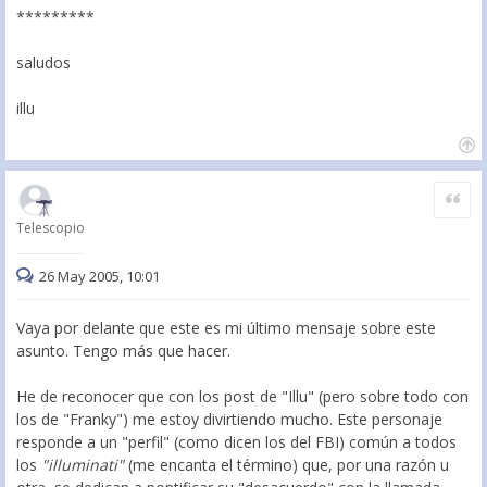
*********
saludos
illu
Citar
Telescopio
26 May 2005, 10:01
Vaya por delante que este es mi último mensaje sobre este
asunto. Tengo más que hacer.
He de reconocer que con los post de "Illu" (pero sobre todo con
los de "Franky") me estoy divirtiendo mucho. Este personaje
responde a un "perfil" (como dicen los del FBI) común a todos
los
"illuminati"
(me encanta el término) que, por una razón u