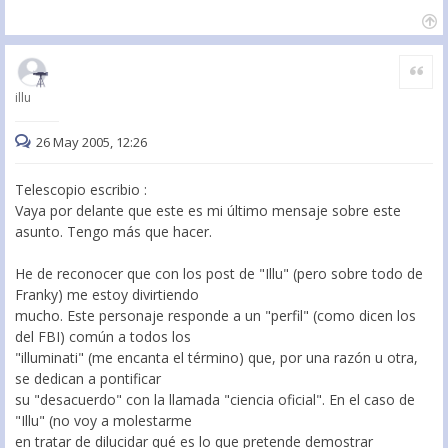
Citar
illu
26 May 2005, 12:26
Telescopio escribio :
Vaya por delante que este es mi último mensaje sobre este
asunto. Tengo más que hacer.
He de reconocer que con los post de "Illu" (pero sobre todo de
Franky) me estoy divirtiendo
mucho. Este personaje responde a un "perfil" (como dicen los
del FBI) común a todos los
"illuminati" (me encanta el término) que, por una razón u otra,
se dedican a pontificar
su "desacuerdo" con la llamada "ciencia oficial". En el caso de
"Illu" (no voy a molestarme
en tratar de dilucidar qué es lo que pretende demostrar