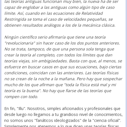
las teorías antiguas funcionan muy bien, la nueva ha de ser
capaz de englobar a las antiguas como algún tipo de caso
límite. Así, cuando en las ecuaciones de Relatividad
Restringida se toma el caso de velocidades pequeñas, se
obtienen resultados análogos a los de la mecánica clásica.
Ningún científico serio afirmaría que tiene una teoría
"revolucionaria" sin hacer caso de los dos puntos anteriores.
No se trata, tampoco, de que una persona sola tenga que
crear la teoría al completo, con todos los límites que dan
teorías viejas, sin ambigüedades. Basta con que, al menos, se
esfuerce en buscar casos en que sus ecuaciones, bajo ciertas
condiciones, coincidan con las anteriores. Las teorías físicas
no se crean de la noche a la mañana. Pero hay que sospechar
mucho de los que afirman que "toda la física está mal y mi
teoría es la buena". No hay que fiarse de las teorías que
rompen con todo
.
En fin, "Illu". Nosotros, simples aficionados y profesionales que
desde luego no llegamos a tu grandioso nivel de conocimientos,
no somos unos "fanáticos ideologizados" de la "ciencia oficial".
Simplemente nos atenemos a lo que dicen unas teorías físicas