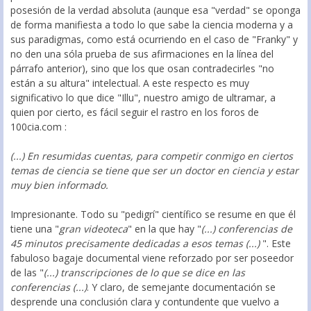
posesión de la verdad absoluta (aunque esa "verdad" se oponga
de forma manifiesta a todo lo que sabe la ciencia moderna y a
sus paradigmas, como está ocurriendo en el caso de "Franky" y
no den una sóla prueba de sus afirmaciones en la línea del
párrafo anterior), sino que los que osan contradecirles "no
están a su altura" intelectual. A este respecto es muy
significativo lo que dice "Illu", nuestro amigo de ultramar, a
quien por cierto, es fácil seguir el rastro en los foros de
100cia.com :
(...) En resumidas cuentas, para competir conmigo en ciertos
temas de ciencia se tiene que ser un doctor en ciencia y estar
muy bien informado.
Impresionante. Todo su "pedigrí" científico se resume en que él
tiene una "
gran videoteca
" en la que hay "
(...) conferencias de
45 minutos precisamente dedicadas a esos temas (...)
". Este
fabuloso bagaje documental viene reforzado por ser poseedor
de las "
(...) transcripciones de lo que se dice en las
conferencias (...)
. Y claro, de semejante documentación se
desprende una conclusión clara y contundente que vuelvo a