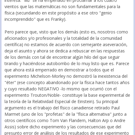
interesa. "Illu" se ha empeñado en proclamar a los cuatro
vientos que las matemáticas no son fundamentales para la
física (secundando en este propósito a ese otro "genio
incomprendido" que es Franky).
Pero parece que, visto que los demás (esto es, nosotros como
aficionados y/o profesionales y la totalidad de la comunidad
científica) no estamos de acuerdo con semejante aseveración,
deja el asunto y ahora se dedica a rebuscar en las respuestas
de los demás con tal de encontrar algún hilo del que seguir
tirando y haciéndose autobombo de lo muy listo que es. Parece
que ahora está emperrado en demostrar a todos que el
experimento Michelson-Morley no demostró la inexistencia del
"éter" (ese concepto abandonado por la física hace tantos años
y cuyo resultado NEGATIVO -lo mismo que ocurrió con el
experimento Trouton/Noble- constituye la base experimental de
la teoría de la Relatividad Especial de Einstein). Su principal
argumento es el trabajo del físico canadiense retirado Paul
Marmet (uno de los "profetas" de la "física alternativa" junto a
otros científicos como Tom Van Flandern, Halton Arp o Andre
Assis) sobre dicho experimento y las consecuencias que del
presunto error de análisis de los resultados de ese experimento