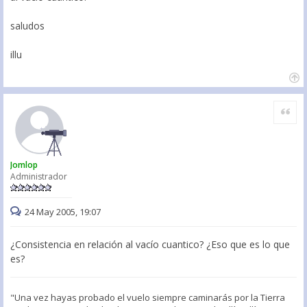
saludos
illu
Citar
Jomlop
Administrador
24 May 2005, 19:07
¿Consistencia en relación al vacío cuantico? ¿Eso que es lo que
es?
"Una vez hayas probado el vuelo siempre caminarás por la Tierra