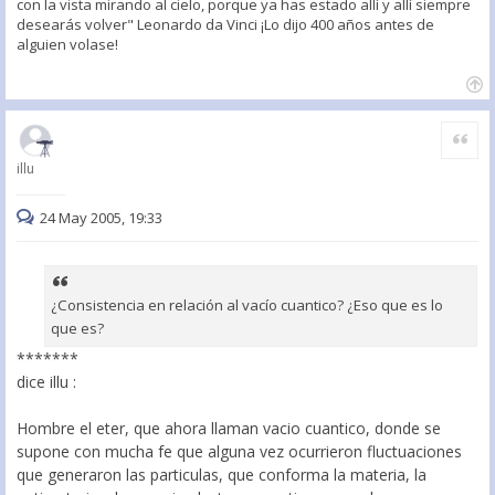
con la vista mirando al cielo, porque ya has estado allí y allí siempre
desearás volver" Leonardo da Vinci ¡Lo dijo 400 años antes de
alguien volase!
Citar
illu
24 May 2005, 19:33
¿Consistencia en relación al vacío cuantico? ¿Eso que es lo
que es?
*******
dice illu :
Hombre el eter, que ahora llaman vacio cuantico, donde se
supone con mucha fe que alguna vez ocurrieron fluctuaciones
que generaron las particulas, que conforma la materia, la