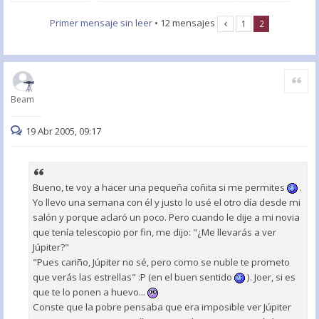
Primer mensaje sin leer
• 12 mensajes
1
2
Citar
Beam
19 Abr 2005, 09:17
Bueno, te voy a hacer una pequeña coñita si me permites
.
Yo llevo una semana con él y justo lo usé el otro día desde mi
salón y porque aclaró un poco. Pero cuando le dije a mi novia
que tenía telescopio por fin, me dijo: "¿Me llevarás a ver
Júpiter?"
"Pues cariño, Júpiter no sé, pero como se nuble te prometo
que verás las estrellas" :P (en el buen sentido
). Joer, si es
que te lo ponen a huevo...
Conste que la pobre pensaba que era imposible ver Júpiter