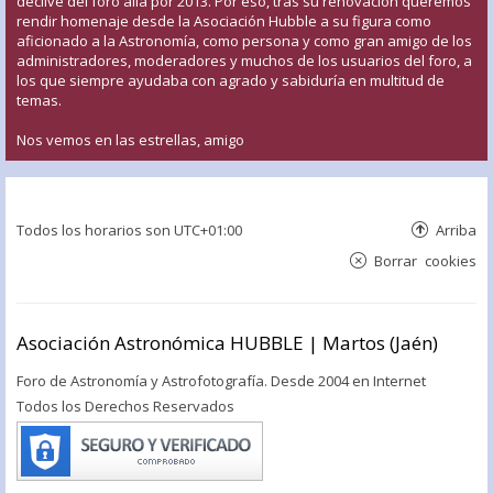
declive del foro allá por 2013. Por eso, tras su renovación queremos
rendir homenaje desde la Asociación Hubble a su figura como
aficionado a la Astronomía, como persona y como gran amigo de los
administradores, moderadores y muchos de los usuarios del foro, a
los que siempre ayudaba con agrado y sabiduría en multitud de
temas.
Nos vemos en las estrellas, amigo
Todos los horarios son
UTC+01:00
Arriba
Borrar cookies
Asociación Astronómica HUBBLE | Martos (Jaén)
Foro de Astronomía y Astrofotografía. Desde 2004 en Internet
Todos los Derechos Reservados