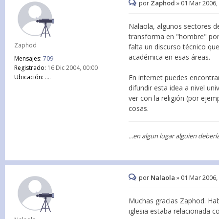
por
Zaphod
»
01 Mar 2006,
Nalaola, algunos sectores de 
transforma en "hombre" porq
Zaphod
falta un discurso técnico que
académica en esas áreas.
Mensajes:
709
Registrado:
16 Dic 2004, 00:00
En internet puedes encontrar
Ubicación:
....
difundir esta idea a nivel u
ver con la religión (por ejem
cosas.
...en algun lugar alguien debe
por
Nalaola
»
01 Mar 2006,
Muchas gracias Zaphod. Habí
iglesia estaba relacionada c