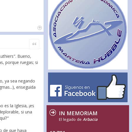
Citar
uthiers". Bueno,
s, porque ruegas; si
lio, ya sea negando
gmas...), enseguida
 es la Iglesia, ¡es
 deplorable, si una
IN MEMORIAM
quí?"
El legado de
Arbacia
ho de que haya