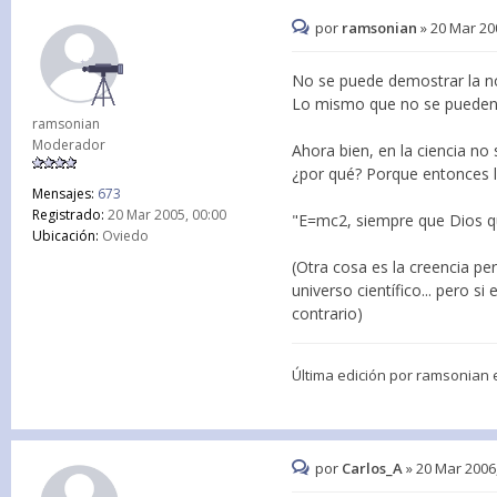
por
ramsonian
»
20 Mar 20
No se puede demostrar la no 
Lo mismo que no se pueden 
ramsonian
Moderador
Ahora bien, en la ciencia no 
¿por qué? Porque entonces l
Mensajes:
673
Registrado:
20 Mar 2005, 00:00
"E=mc2, siempre que Dios q
Ubicación:
Oviedo
(Otra cosa es la creencia pe
universo científico... pero 
contrario)
Última edición por
ramsonian
e
por
Carlos_A
»
20 Mar 2006