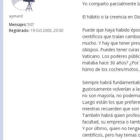
Yo comparto parcialmente la
aymard
El hábito o la creencia en D
Mensajes:
507
Puede que haya habido época
Registrado:
19 Oct 2005, 23:00
científicos que traían camb
mucho. Y hay que tener presen
obispos. Puedes tener cura
Vaticano. Los poderes públic
mataba hace 30 años? ¿Por qu
húmo de los coches/motos...
Siempre habrá fundamentalist
gustosamente volverían a la
no son mayoría, no podemos 
Luego están los que prefiere
mientras recuerden que son c
También habrá quien profese 
facultad, su empresa o tamb
Y por último, quien no tenga
científicos, pero hay temas