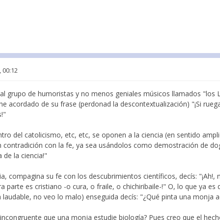
, 00:12
ial grupo de humoristas y no menos geniales músicos llamados "los L
e acordado de su frase (perdonad la descontextualización) "¡Si ruega
!"
ntro del catolicismo, etc, etc, se oponen a la ciencia (en sentido amp
 en contradición con la fe, ya sea usándolos como demostración de do
 de la ciencia!"
a, compagina su fe con los descubrimientos científicos, decís: "¡Ah!, no
a parte es cristiano -o cura, o fraile, o chichiribaile-!" O, lo que ya es
a laudable, no veo lo malo) enseguida decís: "¿Qué pinta una monja a
a incongruente que una monja estudie biología? Pues creo que el hec