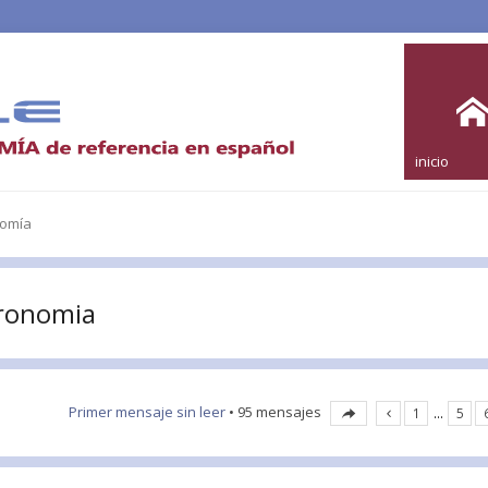
inicio
nomía
stronomia
Primer mensaje sin leer
• 95 mensajes
1
…
5