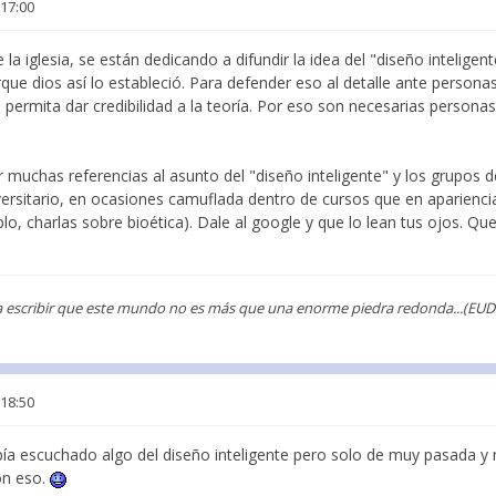
 17:00
la iglesia, se están dedicando a difundir la idea del "diseño inteligen
ue dios así lo estableció. Para defender eso al detalle ante persona
 permita dar credibilidad a la teoría. Por eso son necesarias personas
 muchas referencias al asunto del "diseño inteligente" y los grupos 
niversitario, en ocasiones camuflada dentro de cursos que en aparienc
plo, charlas sobre bioética). Dale al google y que lo lean tus ojos. Q
ría escribir que este mundo no es más que una enorme piedra redonda...(EUD
 18:50
a escuchado algo del diseño inteligente pero solo de muy pasada y 
on eso.