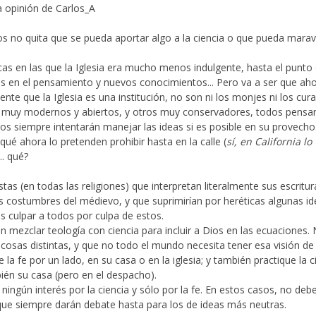
 opinión de Carlos_A
ios no quita que se pueda aportar algo a la ciencia o que pueda maravi
s en las que la Iglesia era mucho menos indulgente, hasta el punto 
ios en el pensamiento y nuevos conocimientos... Pero va a ser que a
te que la Iglesia es una institución, no son ni los monjes ni los curas
s muy modernos y abiertos, y otros muy conservadores, todos pensan
os siempre intentarán manejar las ideas si es posible en su provecho
é ahora lo pretenden prohibir hasta en la calle (
sí, en California l
. qué?
as (en todas las religiones) que interpretan literalmente sus escritur
s costumbres del médievo, y que suprimirían por heréticas algunas i
culpar a todos por culpa de estos.
n mezclar teología con ciencia para incluir a Dios en las ecuaciones.
osas distintas, y que no todo el mundo necesita tener esa visión de 
la fe por un lado, en su casa o en la iglesia; y también practique la c
ién su casa (pero en el despacho).
 ningún interés por la ciencia y sólo por la fe. En estos casos, no deb
 que siempre darán debate hasta para los de ideas más neutras.