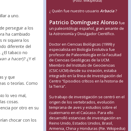
(Foto: Wikipedia)
¿ Quién fue nuestro usuario
Arbacia
?
llar a uno.
Patricio Domínguez Alonso
fue
de perseguir a los
un paleontólogo español, gran amante de
la Astronomía y Divulgador Científico.
hora ha cambiado
 ni siquiera los
Doctor en Ciencias Biológicas (1999) y
do diferente del
especialista en Biología Evolutiva fue
. ¿El tabaco no
profesor de Paleontología en la Facultad
o van a hacer
)? ¿Y el
de Ciencias Geológicas de la UCM.
Miembro del Instituto de Geociencias
(CSIC-UCM) desde su creación, estaba
integrado en la línea de Investigación del
as y que
Centro “Episodios críticos en la historia de
deas o teorías. Como
la Tierra”.
 No lo veo mal,
Su trabajo de investigación se centró en el
las cosas.
origen de los vertebrados, evolución
temprana de aves y estudios sobre el
iencia por otro en su
cuaternario en el Caúcaso. Para ello
desarrolló estancias de investigación en
erían chocar con los
Reino Unido, Estados Unidos, Brasil,
Armenia, China y Honduras (Fte. Wikipedia)