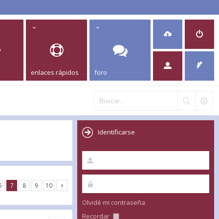
enlaces rápidos
foro
Identificarse
6
7
8
9
10
Olvidé mi contraseña
Recordar