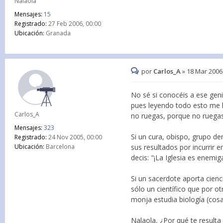
Nalaola
Mensajes:
15
Registrado:
27 Feb 2006, 00:00
Ubicación:
Granada
por
Carlos_A
»
18 Mar 2006
No sé si conocéis a ese gen
pues leyendo todo esto me h
Carlos_A
no ruegas, porque no ruegas
Mensajes:
323
Si un cura, obispo, grupo de
Registrado:
24 Nov 2005, 00:00
sus resultados por incurrir
Ubicación:
Barcelona
decis: "¡La Iglesia es enemiga
Si un sacerdote aporta cienci
sólo un científico que por otr
monja estudia biología (cos
Nalaola, ¿Por qué te result