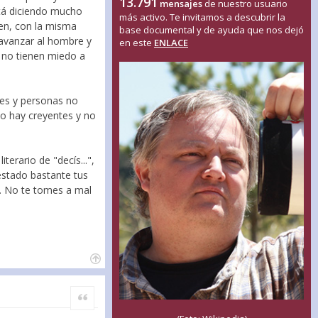
13.791
mensajes
de nuestro usuario
stá diciendo mucho
más activo. Te invitamos a descubrir la
ocen, con la misma
base documental y de ayuda que nos dejó
e avanzar al hombre y
en este
ENLACE
y no tienen miedo a
tes y personas no
ico hay creyentes y no
erario de "decís...",
estado bastante tus
o. No te tomes a mal
Citar