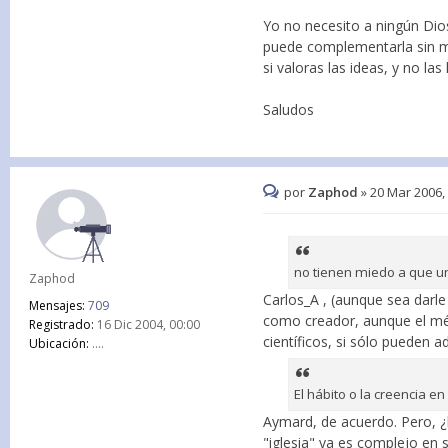
Yo no necesito a ningún Di
puede complementarla sin mi
si valoras las ideas, y no las
Saludos
por
Zaphod
»
20 Mar 2006,
no tienen miedo a que un
Zaphod
Carlos_A , (aunque sea darle
Mensajes:
709
como creador, aunque el mét
Registrado:
16 Dic 2004, 00:00
científicos, si sólo pueden a
Ubicación:
....
El hábito o la creencia e
Aymard, de acuerdo. Pero, ¿
"iglesia" ya es complejo en sí