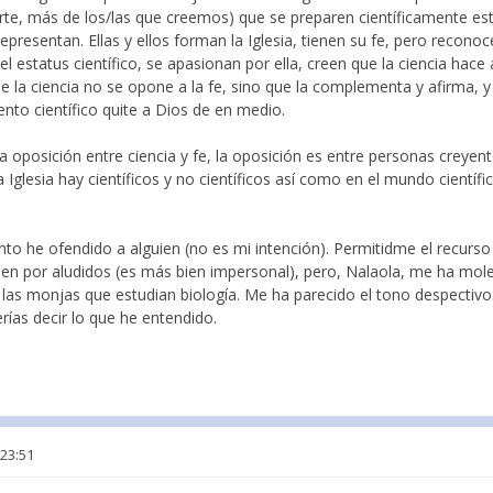
arte, más de los/las que creemos) que se preparen científicamente e
representan. Ellas y ellos forman la Iglesia, tienen su fe, pero recon
el estatus científico, se apasionan por ella, creen que la ciencia hac
e la ciencia no se opone a la fe, sino que la complementa y afirma, 
nto científico quite a Dios de en medio.
 oposición entre ciencia y fe, la oposición es entre personas creyen
 Iglesia hay científicos y no científicos así como en el mundo científ
 he ofendido a alguien (no es mi intención). Permitidme el recurso lit
 den por aludidos (es más bien impersonal), pero, Nalaola, me ha mol
 las monjas que estudian biología. Me ha parecido el tono despectiv
erías decir lo que he entendido.
 23:51