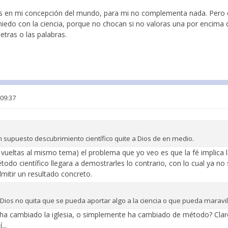
os en mi concepción del mundo, para mi no complementa nada. Pero q
edo con la ciencia, porque no chocan si no valoras una por encima 
 letras o las palabras.
 09:37
 supuesto descubrimiento científico quite a Dios de en medio.
 vueltas al mismo tema) el problema que yo veo es que la fé implica l
odo científico llegara a demostrarles lo contrario, con lo cual ya n
dmitir un resultado concreto.
n Dios no quita que se pueda aportar algo a la ciencia o que pueda maravil
ha cambiado la iglesia, o simplemente ha cambiado de método? Clar
...