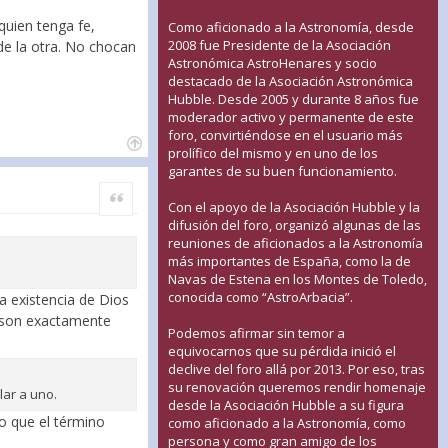
uien tenga fe,
Como aficionado a la Astronomía, desde
2008 fue Presidente de la Asociación
de la otra. No chocan
Astronómica AstroHenares y socio
destacado de la Asociación Astronómica
Hubble. Desde 2005 y durante 8 años fue
moderador activo y permanente de este
foro, convirtiéndose en el usuario más
prolífico del mismo y en uno de los
garantes de su buen funcionamiento.
Citar
Con el apoyo de la Asociación Hubble y la
difusión del foro, organizó algunas de las
reuniones de aficionados a la Astronomía
más importantes de España, como la de
Navas de Estena en los Montes de Toledo,
conocida como “AstroArbacia”.
a existencia de Dios
o son exactamente
Podemos afirmar sin temor a
equivocarnos que su pérdida inició el
declive del foro allá por 2013. Por eso, tras
su renovación queremos rendir homenaje
lar a uno.
desde la Asociación Hubble a su figura
o que el término
como aficionado a la Astronomía, como
persona y como gran amigo de los