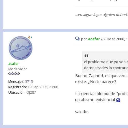
...en algun lugar alguien debe
por
acafar
»
20 Mar 2006, 1
el problema que yo veo e
acafar
demostrarles lo contrario
Moderador
Bueno Zaphod, es que veo ta
existe. ¿No te parece?
Mensajes:
3715
Registrado:
13 Sep 2005, 23:00
Ubicación:
OJ287
La ciencia sólo puede "proba
un abismo existencial
saludos