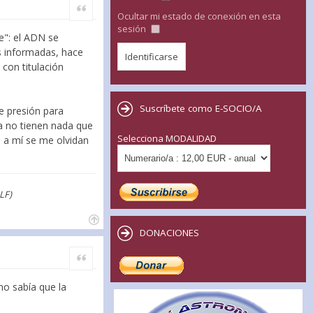
Citar
Ocultar mi estado de conexión en esta
sesión
te": el ADN se
s informadas, hace
 con titulación
Suscríbete como E-SOCIO/A
de presión para
ia no tienen nada que
Selecciona MODALIDAD
ue a mí se me olvidan
LF)
DONACIONES
Citar
no sabía que la