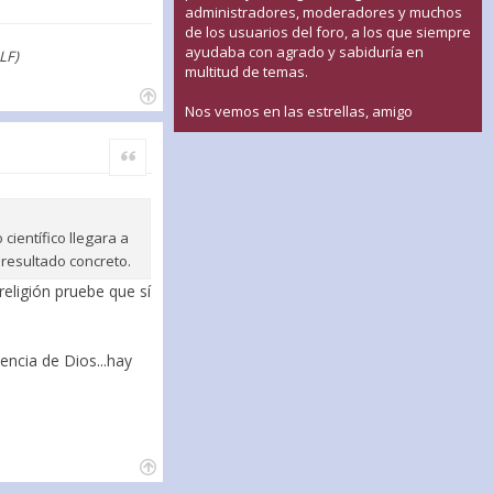
administradores, moderadores y muchos
de los usuarios del foro, a los que siempre
ayudaba con agrado y sabiduría en
LF)
multitud de temas.
Nos vemos en las estrellas, amigo
Citar
científico llegara a
 resultado concreto.
eligión pruebe que sí
encia de Dios...hay