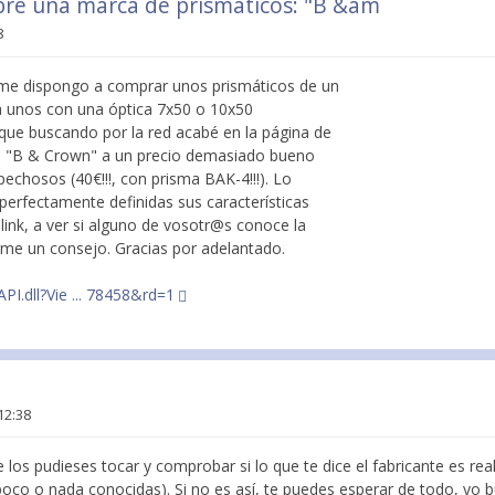
bre una marca de prismáticos: "B &am
8
 me dispongo a comprar unos prismáticos de un
ra unos con una óptica 7x50 o 10x50
ue buscando por la red acabé en la página de
s "B & Crown" a un precio demasiado bueno
chosos (40€!!!, con prisma BAK-4!!!). Lo
perfectamente definidas sus características
 link, a ver si alguno de vosotr@s conoce la
me un consejo. Gracias por adelantado.
PI.dll?Vie ... 78458&rd=1
12:38
 los pudieses tocar y comprobar si lo que te dice el fabricante es rea
co o nada conocidas). Si no es así, te puedes esperar de todo, yo 