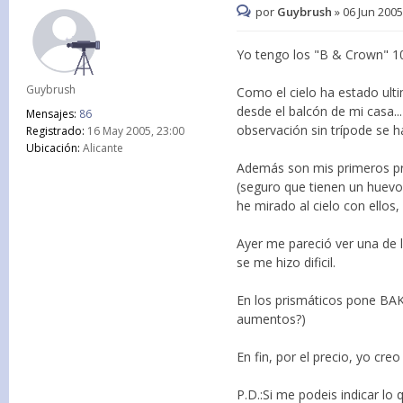
por
Guybrush
»
06 Jun 2005
Yo tengo los "B & Crown" 
Guybrush
Como el cielo ha estado ult
desde el balcón de mi casa...
Mensajes:
86
observación sin trípode se hac
Registrado:
16 May 2005, 23:00
Ubicación:
Alicante
Además son mis primeros pr
(seguro que tienen un huev
he mirado al cielo con ellos
Ayer me pareció ver una de l
se me hizo dificil.
En los prismáticos pone BAK-
aumentos?)
En fin, por el precio, yo cre
P.D.:Si me podeis indicar lo