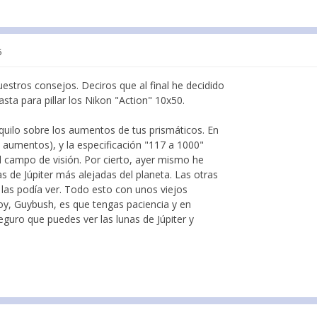
5
estros consejos. Deciros que al final he decidido
ta para pillar los Nikon "Action" 10x50.
quilo sobre los aumentos de tus prismáticos. En
 aumentos), y la especificación "117 a 1000"
l campo de visión. Por cierto, ayer mismo he
as de Júpiter más alejadas del planeta. Las otras
 las podía ver. Todo esto con unos viejos
voy, Guybush, es que tengas paciencia y en
seguro que puedes ver las lunas de Júpiter y