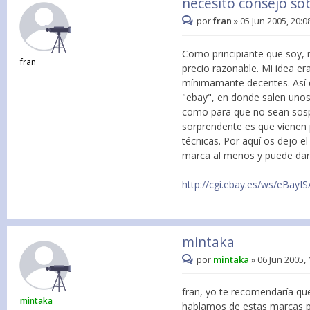
necesito consejo so
por
fran
»
05 Jun 2005, 20:0
Como principiante que soy,
fran
precio razonable. Mi idea e
mínimamante decentes. Así q
"ebay", en donde salen uno
como para que no sean sospe
sorprendente es que vienen 
técnicas. Por aquí os dejo el
marca al menos y puede dar
http://cgi.ebay.es/ws/eBayISA
mintaka
por
mintaka
»
06 Jun 2005, 
fran, yo te recomendaría que
mintaka
hablamos de estas marcas po