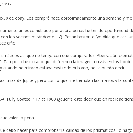
, 19:35
10x50 de ebay. Los compré hace aproximadamente una semana y me 
imamente un poco nublado por aquí a penas he tenido oportunidad de
 con los vecinos mirándome ¬¬'). Pesan bastante (yo diría que casi un 
e dificil.
ismáticos así que no tengo con qué compararlos. Aberración cromáti
o). Tampoco he notado que deformen la imagen, quizás en los bord
, y cuando he mirado estaba casi todo nublado, no te puedo decir.
as lunas de Jupiter, pero con lo que me tiemblan las manos y la cont
4, Fully Coated, 117 at 1000 (¿querrá esto decir que en realidad tien
o que valen la pena.
 que debo hacer para comprobar la calidad de los prismáticos, lo hag