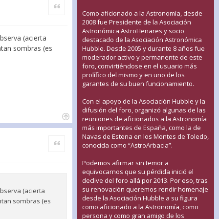
Citar
Como aficionado a la Astronomía, desde
2008 fue Presidente de la Asociación
Astronómica AstroHenares y socio
bserva (acierta
destacado de la Asociación Astronómica
entan sombras (es
Hubble. Desde 2005 y durante 8 años fue
moderador activo y permanente de este
foro, convirtiéndose en el usuario más
prolífico del mismo y en uno de los
garantes de su buen funcionamiento.
Con el apoyo de la Asociación Hubble y la
difusión del foro, organizó algunas de las
reuniones de aficionados a la Astronomía
más importantes de España, como la de
Navas de Estena en los Montes de Toledo,
Citar
conocida como “AstroArbacia”.
Podemos afirmar sin temor a
equivocarnos que su pérdida inició el
declive del foro allá por 2013. Por eso, tras
su renovación queremos rendir homenaje
observa (acierta
desde la Asociación Hubble a su figura
sentan sombras (es
como aficionado a la Astronomía, como
persona y como gran amigo de los