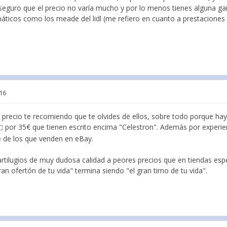
eguro que el precio no varía mucho y por lo menos tienes alguna gar
ticos como los meade del lidl (me refiero en cuanto a prestaciones y
:16
el precio te recomiendo que te olvides de ellos, sobre todo porque h
por 35€ que tienen escrito encima "Celestron". Además por experie
e de los que venden en eBay.
rtilugios de muy dudosa calidad a peores precios que en tiendas espe
ran ofertón de tu vida" termina siendo "el gran timo de tu vida".