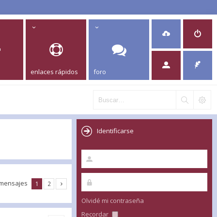
enlaces rápidos
foro
Identificarse
 mensajes
1
2
Olvidé mi contraseña
Recordar