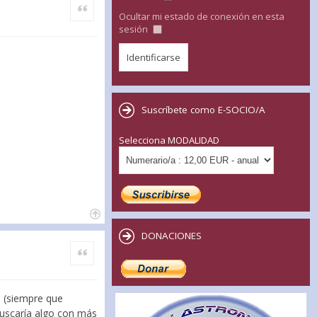
Citar
Ocultar mi estado de conexión en esta
sesión
Suscríbete como E-SOCIO/A
Selecciona MODALIDAD
DONACIONES
Citar
l (siempre que
buscaría algo con más