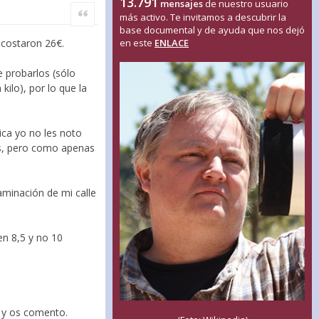
13.791
mensajes
de nuestro usuario
Citar
más activo. Te invitamos a descubrir la
base documental y de ayuda que nos dejó
costaron 26€.
en este
ENLACE
 probarlos (sólo
kilo), por lo que la
ca yo no les noto
es, pero como apenas
aminación de mi calle
en 8,5 y no 10
o y os comento.