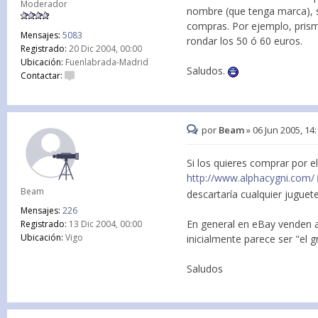
Moderador
nombre (que tenga marca), s
compras. Por ejemplo, prismá
Mensajes:
5083
rondar los 50 ó 60 euros.
Registrado:
20 Dic 2004, 00:00
Ubicación:
Fuenlabrada-Madrid
Saludos.
Contactar:
por
Beam
»
06 Jun 2005, 14
Si los quieres comprar por 
http://www.alphacygni.com/
Beam
descartaría cualquier juguet
Mensajes:
226
En general en eBay venden a
Registrado:
13 Dic 2004, 00:00
Ubicación:
Vigo
inicialmente parece ser "el g
Saludos