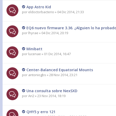
App Astro Kid
por
eldoctorbacterio
» 04 Dic 2014, 21:33
EQ6 nuevo firmware 3.36. ¿Alguien lo ha probad
por
lhyrae
» 04 Dic 2014, 20:19
Minibatt
por
lucenae
» 01 Dic 2014, 16:47
Center-Balanced Equatorial Mounts
por
antoniogbs
» 28 Nov 2014, 23:21
Una consulta sobre NexSXD
por
Ari2
» 23 Nov 2014, 18:19
QHY5 y erro 121