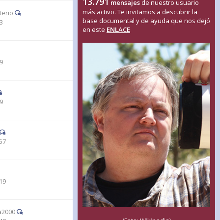
13.791
mensajes
de nuestro usuario
más activo. Te invitamos a descubrir la
terio
base documental y de ayuda que nos dejó
33
en este
ENLACE
19
19
57
19
a2000