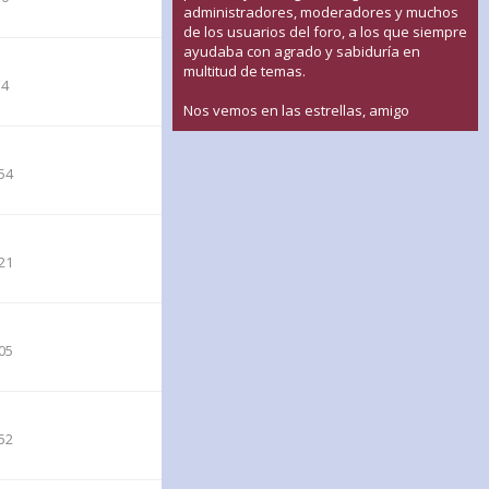
administradores, moderadores y muchos
de los usuarios del foro, a los que siempre
ayudaba con agrado y sabiduría en
multitud de temas.
14
Nos vemos en las estrellas, amigo
54
21
05
52