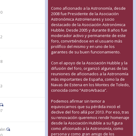
Como aficionado a la Astronomía, desde
50
2008 fue Presidente de la Asociación
Astronómica AstroHenares y socio
destacado de la Asociación Astronómica
Hubble. Desde 2005 y durante 8 años fue
moderador activo y permanente de este
22
foro, convirtiéndose en el usuario más
prolífico del mismo y en uno de los
garantes de su buen funcionamiento.
38
Con el apoyo de la Asociación Hubble y la
difusión del foro, organizó algunas de las
reuniones de aficionados a la Astronomía
más importantes de España, como la de
Navas de Estena en los Montes de Toledo,
43
conocida como “AstroArbacia”.
Podemos afirmar sin temor a
equivocarnos que su pérdida inició el
07
declive del foro allá por 2013. Por eso, tras
su renovación queremos rendir homenaje
desde la Asociación Hubble a su figura
como aficionado a la Astronomía, como
lin
persona y como gran amigo de los
10