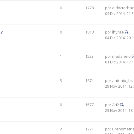
0
1778
por
eldoctorbac
04 Dic 2014, 21:
o?
0
1818
por
lhyrae
04 Dic 2014, 20:
1
1523
por
madaleno
01 Dic 2014, 17:
3
1674
por
antoniogbs
29 Nov 2014, 12:
0
1577
por
Ari2
23 Nov 2014, 18:
2
1771
por
uranometri