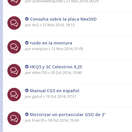
por
uranometria2000
» 21 Nov 2014, 00:29
Consulta sobre la placa NexSXD
por
Ari2
» 13 Nov 2014, 18:13
ruido en la montura
por
marijose
» 12 Nov 2014, 01:05
HEQ5 y SC Celestron 9,25
por
intes150
» 30 Oct 2014, 10:46
Manual CG5 en español
por
gazul
» 19 Oct 2014, 07:31
Motorizar un portaocular GSO de 3"
por
Fran70
» 18 Oct 2014, 15:09