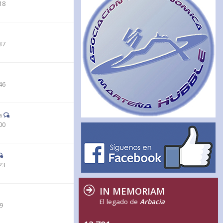
18
37
46
a
00
23
IN MEMORIAM
El legado de
Arbacia
59