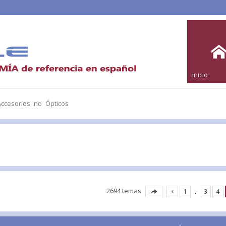
inicio
ccesorios no Ópticos
2694 temas
1
…
3
4