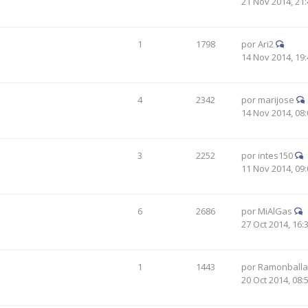
21 Nov 2014, 21:
1
1798
por
Ari2
14 Nov 2014, 19:
4
2342
por
marijose
14 Nov 2014, 08:
3
2252
por
intes150
11 Nov 2014, 09:
6
2686
por
MiAlGas
27 Oct 2014, 16:
1
1443
por
Ramonballa
20 Oct 2014, 08: