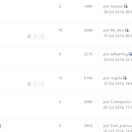
3
1480
por
masoir
18 Oct 2014, 08:
18
5968
por
Mc_Roy
15 Oct 2014, 08:
1
2
0
2270
por
willianfog
14 Oct 2014, 03:
13
5140
por
regulo
12 Oct 2014, 18:
1
2
0
2080
por
Comiqueso
05 Oct 2014, 17:
]
9
3459
por
fran_pascua
05 Oct 2014, 13: