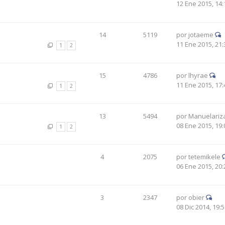
12 Ene 2015, 14:
14
5119
por
jotaeme
11 Ene 2015, 21:
1
2
15
4786
por
lhyrae
11 Ene 2015, 17:
1
2
13
5494
por
Manuelariz
08 Ene 2015, 19:
1
2
4
2075
por
tetemikele
06 Ene 2015, 20:
3
2347
por
obier
08 Dic 2014, 19: