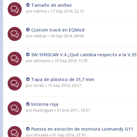
Tamaño de anillas
por
rubriva
» 17 Sep 2014, 22:13
Custom track en EQMod
por
nekkar
» 18 Sep 2014, 08:04
SW SYNSCAN V.4 ¿Qué cambia respecto a la V.35
por
adomaco
» 10 Sep 2014, 12:05
Tapa de plástico de 31,7 mm
por
Acrab
» 15 Sep 2014, 20:57
linterna roja
por
mazinguer
» 31 Ene 2011, 14:31
Puesta en estación de montura Losmandy G11
por
nIrVaNa
» 01 Sep 2014, 23:10