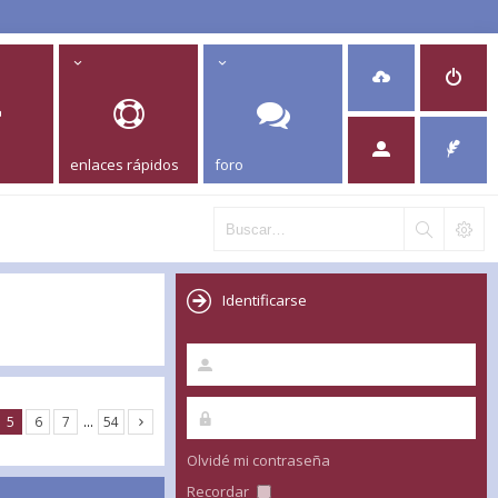
enlaces rápidos
foro
Identificarse
5
6
7
…
54
Olvidé mi contraseña
Recordar