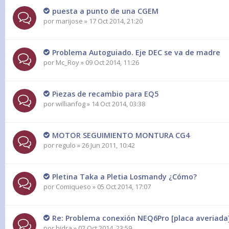
puesta a punto de una CGEM
por
marijose
» 17 Oct 2014, 21:20
Problema Autoguiado. Eje DEC se va de madre
por
Mc_Roy
» 09 Oct 2014, 11:26
Piezas de recambio para EQ5
por
willianfog
» 14 Oct 2014, 03:38
MOTOR SEGUIMIENTO MONTURA CG4
por
regulo
» 26 Jun 2011, 10:42
Pletina Taka a Pletia Losmandy ¿Cómo?
por
Comiqueso
» 05 Oct 2014, 17:07
Re: Problema conexión NEQ6Pro [placa averiada
por
hidra
» 02 Oct 2014, 23:59