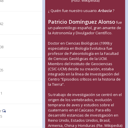
(Foto: Wikipedia)
48
¿ Quién fue nuestro usuario
Arbacia
?
Patricio Domínguez Alonso
fue
42
un paleontólogo español, gran amante de
la Astronomía y Divulgador Científico.
Doctor en Ciencias Biológicas (1999) y
08
especialista en Biología Evolutiva fue
profesor de Paleontología en la Facultad
de Ciencias Geológicas de la UCM.
Miembro del Instituto de Geociencias
(CSIC-UCM) desde su creación, estaba
05
integrado en la línea de Investigación del
Centro “Episodios críticos en la historia de
la Tierra”.
31
Su trabajo de investigación se centró en el
origen de los vertebrados, evolución
temprana de aves y estudios sobre el
cuaternario en el Caúcaso. Para ello
r
desarrolló estancias de investigación en
55
Reino Unido, Estados Unidos, Brasil,
Armenia, China y Honduras (Fte. Wikipedia)