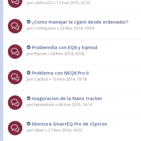
por
carlosz22
» 11 Ene 2015, 22:15
¿Como manejar la cgem desde ordenador?
por
Comiqueso
» 23 Nov 2014, 10:54
Problemilla con EQ6 y Eqmod
por
lhyrae
» 24 Nov 2014, 20:02
Problema con NEQ6 Pro II
por
Caribur
» 13 Nov 2014, 19:18
Inaguracion de la Nano tracker
por
tetemikele
» 04 Ene 2015, 14:10
Montura SmartEQ Pro de iOptron
por
obier
» 27 Nov 2014, 16:55