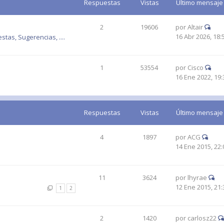
Respuestas
Vistas
Último mensaje
2
19606
por
Altair
16 Abr 2026, 18:
tas, Sugerencias, ....
1
53554
por
Cisco
16 Ene 2022, 19:
Respuestas
Vistas
Último mensaje
4
1897
por
ACG
14 Ene 2015, 22:
11
3624
por
lhyrae
12 Ene 2015, 21:
1
2
2
1420
por
carlosz22