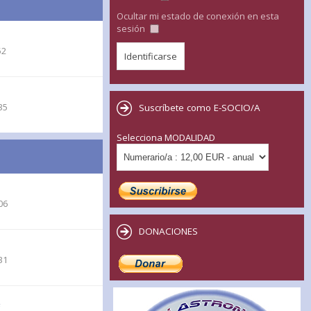
Ocultar mi estado de conexión en esta
sesión
52
35
Suscríbete como E-SOCIO/A
Selecciona MODALIDAD
06
DONACIONES
31