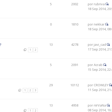
5
2002
por
rubriva
18 Sep 2014, 20:
0
1810
por
nekkar
18 Sep 2014, 08:
?
13
4278
por
javi_cad
17 Sep 2014, 21:
1
2
5
2091
por
Acrab
15 Sep 2014, 22:
29
10112
por
CROWLEY
11 Sep 2014, 21:
1
2
3
13
4958
por
nIrVaNa
08 Sep 2014, 16:
1
2