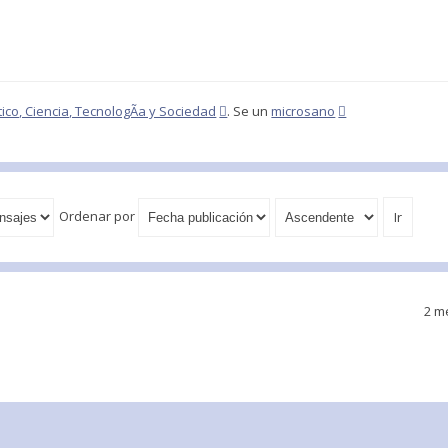
ico, Ciencia, TecnologÃ­a y Sociedad
. Se un
microsano
Ordenar por
2 m