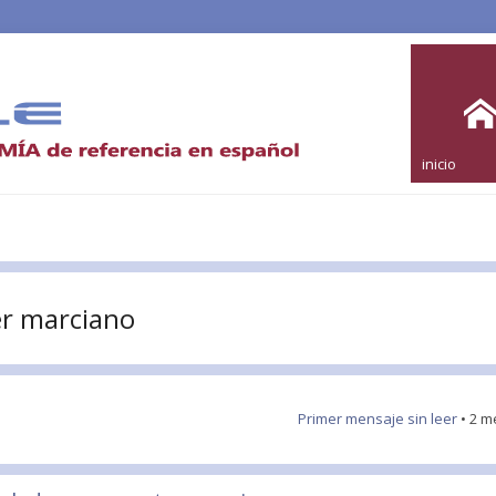
inicio
er marciano
Primer mensaje sin leer
• 2 m