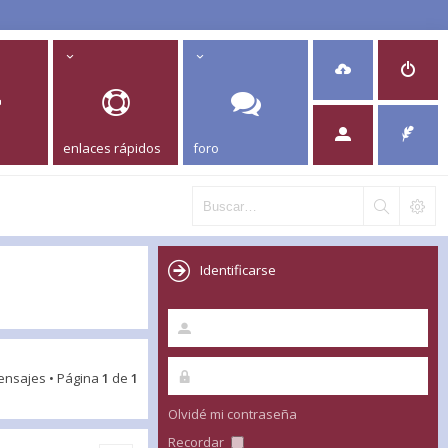
enlaces rápidos
foro
Identificarse
ensajes • Página
1
de
1
Olvidé mi contraseña
Recordar