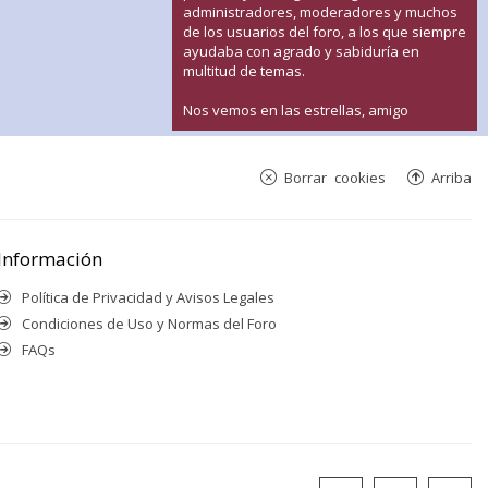
administradores, moderadores y muchos
de los usuarios del foro, a los que siempre
ayudaba con agrado y sabiduría en
multitud de temas.
Nos vemos en las estrellas, amigo
Borrar cookies
Arriba
Información
Política de Privacidad y Avisos Legales
Condiciones de Uso y Normas del Foro
FAQs