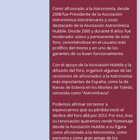
Como aficionado a la Astronomía, desde
2008 fue Presidente de la Asociación
Astronómica AstroHenares y socio
destacado de la Asociación Astronómica
Hubble. Desde 2005 y durante 8 años fue
moderador activo y permanente de este
foro, convirtiéndose en el usuario más
prolífico del mismo y en uno de los
garantes de su buen funcionamiento.
Con el apoyo de la Asociación Hubble y la
difusión del foro, organizó algunas de las
reuniones de aficionados a la Astronomía
más importantes de España, como la de
Navas de Estena en los Montes de Toledo,
conocida como “AstroArbacia”.
Podemos afirmar sin temor a
equivocarnos que su pérdida inició el
declive del foro allá por 2013. Por eso, tras
su renovación queremos rendir homenaje
desde la Asociación Hubble a su figura
como aficionado a la Astronomía, como
persona y como gran amigo de los