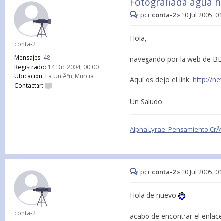
Fotografiada agua h
por
conta-2
»
30 Jul 2005, 0
Hola,
conta-2
Mensajes:
48
navegando por la web de BB
Registrado:
14 Dic 2004, 00:00
Ubicación:
La UniÃ³n, Murcia
Aquí os dejo el link:
http://n
Contactar:
Un Saludo.
Alpha Lyrae: Pensamiento CrÃ­t
por
conta-2
»
30 Jul 2005, 0
Hola de nuevo
conta-2
acabo de encontrar el enlac