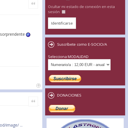
Citar
Ocultar mi estado de conexión en esta
sesión
) sorprendente
Suscríbete como E-SOCIO/A
Selecciona MODALIDAD
DONACIONES
Citar
od/image/ ...