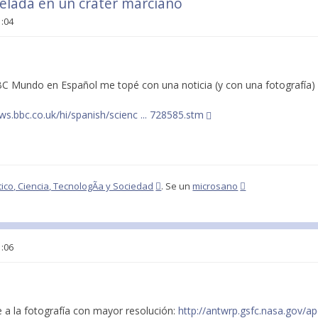
elada en un crater marciano
1:04
C Mundo en Español me topé con una noticia (y con una fotografía
ews.bbc.co.uk/hi/spanish/scienc ... 728585.stm
ico, Ciencia, TecnologÃ­a y Sociedad
. Se un
microsano
1:06
e a la fotografía con mayor resolución:
http://antwrp.gsfc.nasa.gov/ap