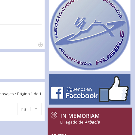
ensajes • Página
1
de
1
Ir a
IN MEMORIAM
El legado de
Arbacia