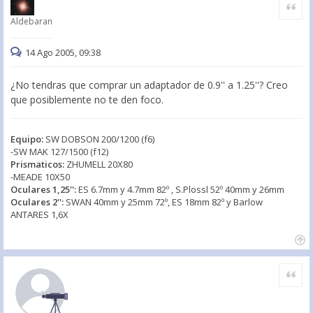
Citar
Aldebaran
14 Ago 2005, 09:38
¿No tendras que comprar un adaptador de 0.9'' a 1.25''? Creo
que posiblemente no te den foco.
Equipo:
SW DOBSON 200/1200 (f6)
-SW MAK 127/1500 (f12)
Prismaticos:
ZHUMELL 20X80
-MEADE 10X50
Oculares 1,25'':
ES 6.7mm y 4.7mm 82º , S.Plossl 52º 40mm y 26mm
Oculares 2'':
SWAN 40mm y 25mm 72º, ES 18mm 82º y Barlow
ANTARES 1,6X
Citar