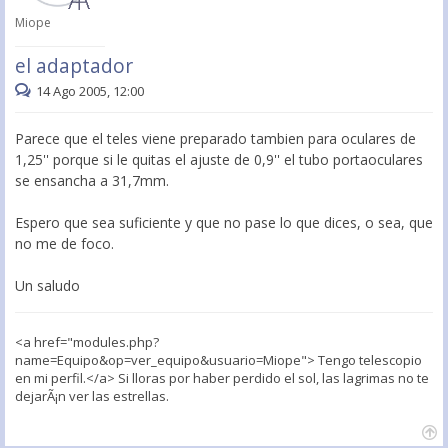
Miope
el adaptador
14 Ago 2005, 12:00
Parece que el teles viene preparado tambien para oculares de
1,25'' porque si le quitas el ajuste de 0,9'' el tubo portaoculares
se ensancha a 31,7mm.
Espero que sea suficiente y que no pase lo que dices, o sea, que
no me de foco.
Un saludo
<a href="modules.php?
name=Equipo&op=ver_equipo&usuario=Miope"> Tengo telescopio
en mi perfil.</a> Si lloras por haber perdido el sol, las lagrimas no te
dejarÃ¡n ver las estrellas.