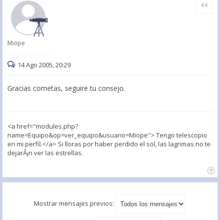
Citar
Miope
14 Ago 2005, 20:29
Gracias cometas, seguire tu consejo.
<a href="modules.php?
name=Equipo&op=ver_equipo&usuario=Miope"> Tengo telescopio
en mi perfil.</a> Si lloras por haber perdido el sol, las lagrimas no te
dejarÃ¡n ver las estrellas.
Mostrar mensajes previos: