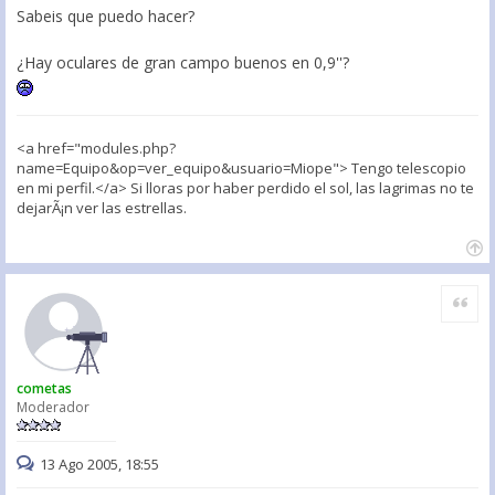
Sabeis que puedo hacer?
¿Hay oculares de gran campo buenos en 0,9''?
<a href="modules.php?
name=Equipo&op=ver_equipo&usuario=Miope"> Tengo telescopio
en mi perfil.</a> Si lloras por haber perdido el sol, las lagrimas no te
dejarÃ¡n ver las estrellas.
Citar
cometas
Moderador
13 Ago 2005, 18:55