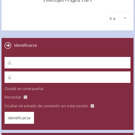
5 mensajes • Página
1
de
1
Ir a
Identificarse
Olvidé mi contraseña
Recordar
Ocultar mi estado de conexión en esta sesión