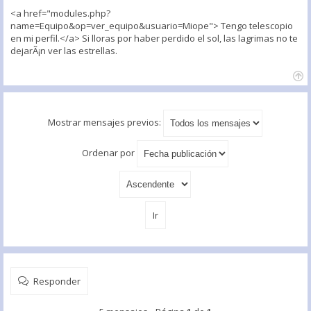
<a href="modules.php?
name=Equipo&op=ver_equipo&usuario=Miope"> Tengo telescopio
en mi perfil.</a> Si lloras por haber perdido el sol, las lagrimas no te
dejarÃ¡n ver las estrellas.
Mostrar mensajes previos:
Ordenar por
Responder