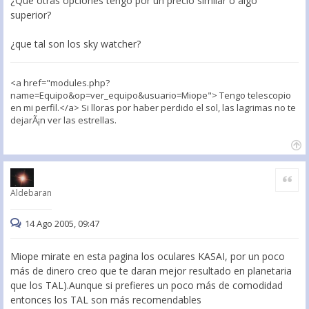
¿Que otras opciones tengo por un precio similar o algo
superior?
¿que tal son los sky watcher?
<a href="modules.php?
name=Equipo&op=ver_equipo&usuario=Miope"> Tengo telescopio
en mi perfil.</a> Si lloras por haber perdido el sol, las lagrimas no te
dejarÃ¡n ver las estrellas.
Citar
Aldebaran
14 Ago 2005, 09:47
Miope mirate en esta pagina los oculares KASAI, por un poco
más de dinero creo que te daran mejor resultado en planetaria
que los TAL).Aunque si prefieres un poco más de comodidad
entonces los TAL son más recomendables