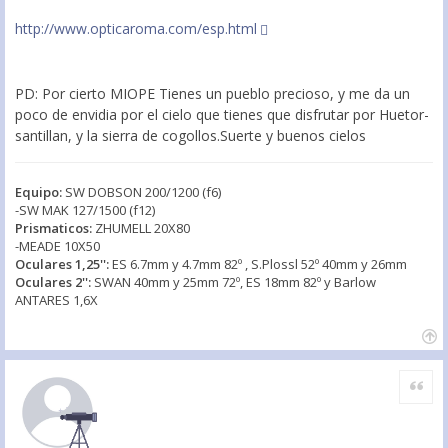
http://www.opticaroma.com/esp.html
PD: Por cierto MIOPE Tienes un pueblo precioso, y me da un
poco de envidia por el cielo que tienes que disfrutar por Huetor-
santillan, y la sierra de cogollos.Suerte y buenos cielos
Equipo:
SW DOBSON 200/1200 (f6)
-SW MAK 127/1500 (f12)
Prismaticos:
ZHUMELL 20X80
-MEADE 10X50
Oculares 1,25'':
ES 6.7mm y 4.7mm 82º , S.Plossl 52º 40mm y 26mm
Oculares 2'':
SWAN 40mm y 25mm 72º, ES 18mm 82º y Barlow
ANTARES 1,6X
Citar