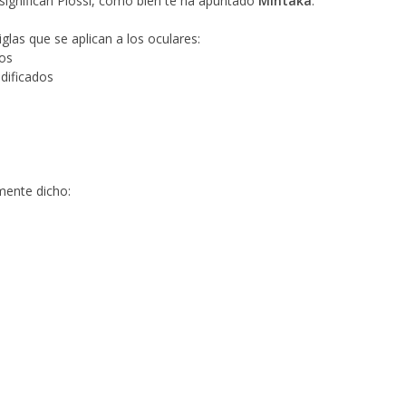
 significan Plössl, como bien te ha apuntado
Mintaka
.
glas que se aplican a los oculares:
dos
dificados
mente dicho: