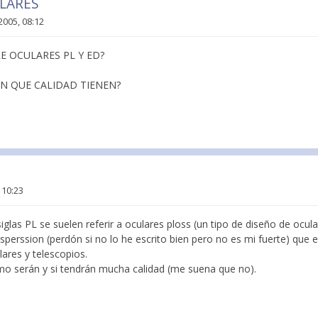
ULARES
2005, 08:12
E OCULARES PL Y ED?
WN QUE CALIDAD TIENEN?
 10:23
glas PL se suelen referir a oculares ploss (un tipo de diseño de ocular
sperssion (perdón si no lo he escrito bien pero no es mi fuerte) que e
lares y telescopios.
o serán y si tendrán mucha calidad (me suena que no).