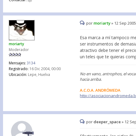
por
moriarty
»
12 Sep 2005
Esa marca a mí tampoco me 
ser instrumentos de demasia
moriarty
Moderador
atractivo debe tener el preci
un teles que te quieras comp
Mensajes:
3134
Registrado:
16 Dic 2004, 00:00
No en vano, antrophos, el voca
Ubicación:
Lepe, Huelva
hacia arriba.
A.C.O.A. ANDRÓMEDA
http://asociacionandromeda.
por
deeper_space
»
12 Sep