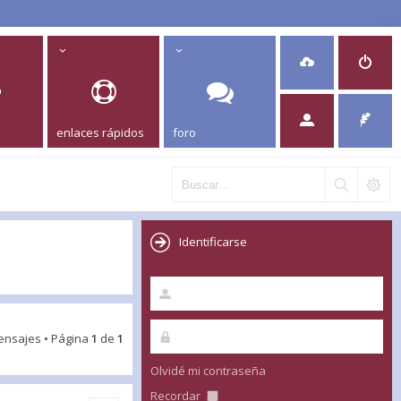
enlaces rápidos
foro
Identificarse
ensajes • Página
1
de
1
Olvidé mi contraseña
Recordar