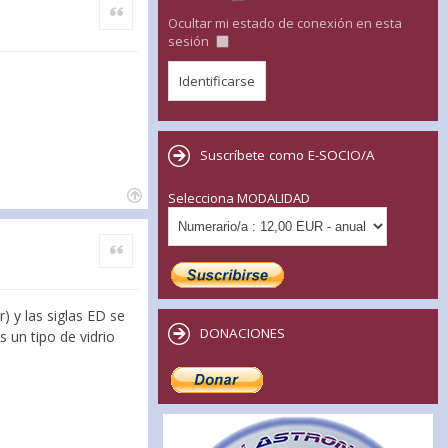
Citar
Ocultar mi estado de conexión en esta
sesión
Suscríbete como E-SOCIO/A
Selecciona MODALIDAD
Citar
) y las siglas ED se
DONACIONES
s un tipo de vidrio