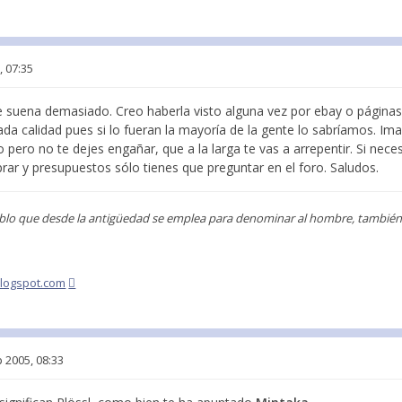
, 07:35
suena demasiado. Creo haberla visto alguna vez por ebay o páginas
da calidad pues si lo fueran la mayoría de la gente lo sabríamos. I
o pero no te dejes engañar, que a la larga te vas a arrepentir. Si nec
rar y presupuestos sólo tienes que preguntar en el foro. Saludos.
blo que desde la antigüedad se emplea para denominar al hombre, también s
blogspot.com
 2005, 08:33