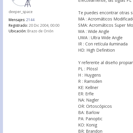
Efectivamente, las siglas PL
deeper_space
Te puedes encontrar otras si
MA : Acromáticos Modifica
Mensajes:
2144
SMA: Acromáticos Super Mo
Registrado:
20 Dic 2004, 00:00
WA : Wide Angle
Ubicación:
Brazo de Orión
UWA : Ultra Wide Angle
IR : Con retícula iluminada
HD: High Definition
Y referente al diseño propia
PL : Plössl
H : Huygens
R : Ramsden
KE: Kellner
ER: Erfle
NA: Nagler
OR: Ortoscópicos
BA: Barlow
PA: Panoptic
KO: Konig
BR: Brandon