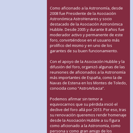
Como aficionado a la Astronomía, desde
2008 fue Presidente de la Asociación
Astronómica AstroHenares y socio
destacado de la Asociación Astronómica
Hubble. Desde 2005 y durante 8 años fue
moderador activo y permanente de este
foro, convirtiéndose en el usuario más
prolífico del mismo y en uno de los
garantes de su buen funcionamiento.
Con el apoyo de la Asociación Hubble y la
difusión del foro, organizó algunas de las
reuniones de aficionados a la Astronomía
más importantes de España, como la de
Navas de Estena en los Montes de Toledo,
conocida como “AstroArbacia”.
Podemos afirmar sin temor a
equivocarnos que su pérdida inició el
declive del foro allá por 2013. Por eso, tras
su renovación queremos rendir homenaje
desde la Asociación Hubble a su figura
como aficionado a la Astronomía, como
persona y como gran amigo de los