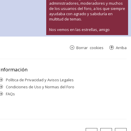
administradores, moderadores y muchos
de los usuarios del foro, a los que siempre
ayudaba con agrado y sabiduría en
multitud de temas.
Nos vemos en las estrellas, amigo
Borrar cookies
Arriba
Información
Política de Privacidad y Avisos Legales
Condiciones de Uso y Normas del Foro
FAQs