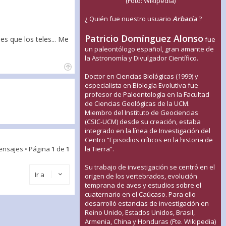
(Foto: Wikipedia)
¿ Quién fue nuestro usuario
Arbacia
?
Patricio Domínguez Alonso
es que los teles... Me
fue
un paleontólogo español, gran amante de
la Astronomía y Divulgador Científico.
Doctor en Ciencias Biológicas (1999) y
especialista en Biología Evolutiva fue
profesor de Paleontología en la Facultad
de Ciencias Geológicas de la UCM.
Miembro del Instituto de Geociencias
(CSIC-UCM) desde su creación, estaba
integrado en la línea de Investigación del
Centro “Episodios críticos en la historia de
ensajes • Página
1
de
1
la Tierra”.
Su trabajo de investigación se centró en el
Ir a
origen de los vertebrados, evolución
temprana de aves y estudios sobre el
cuaternario en el Caúcaso. Para ello
desarrolló estancias de investigación en
Reino Unido, Estados Unidos, Brasil,
Armenia, China y Honduras (Fte. Wikipedia)