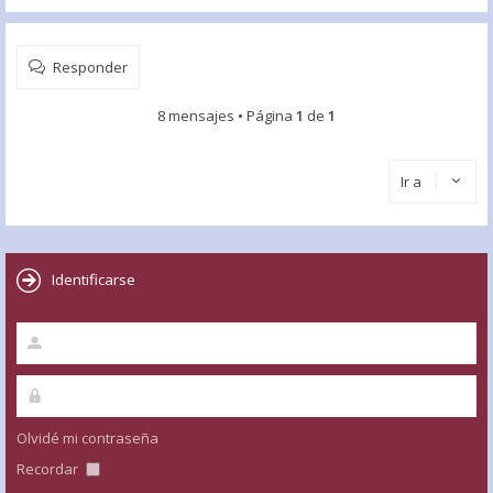
Responder
8 mensajes • Página
1
de
1
Ir a
Identificarse
Olvidé mi contraseña
Recordar