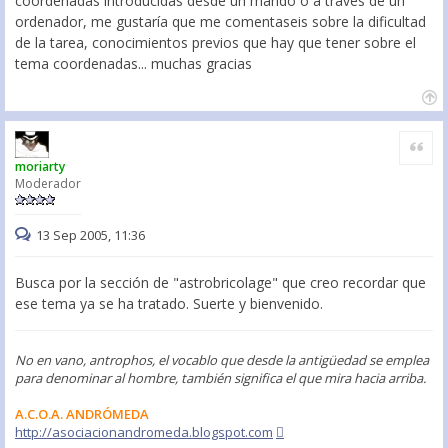
coordenadas introducidas desde un mando o a traves de un
ordenador, me gustaría que me comentaseis sobre la dificultad
de la tarea, conocimientos previos que hay que tener sobre el
tema coordenadas... muchas gracias
Citar
moriarty
Moderador
13 Sep 2005, 11:36
Busca por la sección de "astrobricolage" que creo recordar que
ese tema ya se ha tratado. Suerte y bienvenido.
No en vano, antrophos, el vocablo que desde la antigüedad se emplea
para denominar al hombre, también significa el que mira hacia arriba.
A.C.O.A. ANDRÓMEDA
http://asociacionandromeda.blogspot.com