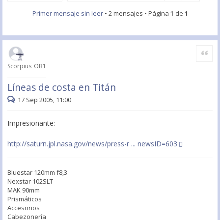
Primer mensaje sin leer
• 2 mensajes • Página
1
de
1
Citar
Scorpius_OB1
Líneas de costa en Titán
17 Sep 2005, 11:00
Impresionante:
http://saturn.jpl.nasa.gov/news/press-r ... newsID=603
Bluestar 120mm f8,3
Nexstar 102SLT
MAK 90mm
Prismáticos
Accesorios
Cabezonería