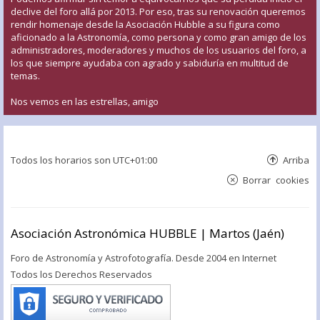
declive del foro allá por 2013. Por eso, tras su renovación queremos
rendir homenaje desde la Asociación Hubble a su figura como
aficionado a la Astronomía, como persona y como gran amigo de los
administradores, moderadores y muchos de los usuarios del foro, a
los que siempre ayudaba con agrado y sabiduría en multitud de
temas.
Nos vemos en las estrellas, amigo
Todos los horarios son
UTC+01:00
Arriba
Borrar cookies
Asociación Astronómica HUBBLE | Martos (Jaén)
Foro de Astronomía y Astrofotografía. Desde 2004 en Internet
Todos los Derechos Reservados