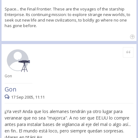
Space... the Final Frontier. These are the voyages of the starship
Enterprise. Its continuing mission: to explore strange new worlds, to
seek out new life and new civilizations, to boldly go where no one
has gone before.
Citar
Gon
Gon
17 Sep 2005, 11:11
¡¡Ya ves!! Anda que los alemanes tendrán ya otro lugar para
veranear que no sea "majorca". A no ser que EE.UU lo compre
antes para instalar bases de vigilancia al eje del mal o algo así...
en fin.. El mundo está loco, pero siempre quedan sorpresas.
¡Mares en titán! Ais...