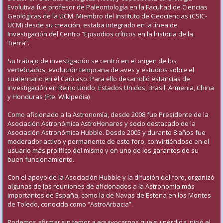
Evolutiva fue profesor de Paleontología en la Facultad de Ciencias
Geológicas de la UCM. Miembro del Instituto de Geociencias (CSIC-
UCM) desde su creación, estaba integrado en la línea de
Investigación del Centro “Episodios críticos en la historia de la
Tierra”.
Su trabajo de investigación se centró en el origen de los
vertebrados, evolución temprana de aves y estudios sobre el
cuaternario en el Caúcaso. Para ello desarrolló estancias de
investigación en Reino Unido, Estados Unidos, Brasil, Armenia, China
y Honduras (Fte. Wikipedia)
Como aficionado a la Astronomía, desde 2008 fue Presidente de la
Asociación Astronómica AstroHenares y socio destacado de la
Asociación Astronómica Hubble. Desde 2005 y durante 8 años fue
moderador activo y permanente de este foro, convirtiéndose en el
usuario más prolífico del mismo y en uno de los garantes de su
buen funcionamiento.
Con el apoyo de la Asociación Hubble y la difusión del foro, organizó
algunas de las reuniones de aficionados a la Astronomía más
importantes de España, como la de Navas de Estena en los Montes
de Toledo, conocida como “AstroArbacia”.
Podemos afirmar sin temor a equivocarnos que su pérdida inició el