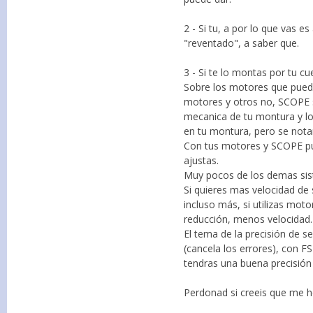
2 - Si tu, a por lo que vas 
"reventado", a saber que.
3 - Si te lo montas por tu c
Sobre los motores que puede
motores y otros no, SCOPE si
mecanica de tu montura y lo
en tu montura, pero se no
Con tus motores y SCOPE pue
ajustas.
Muy pocos de los demas sist
Si quieres mas velocidad de
incluso más, si utilizas mo
reducción, menos velocidad.
El tema de la precisión de s
(cancela los errores), con 
tendras una buena precisió
Perdonad si creeis que me 