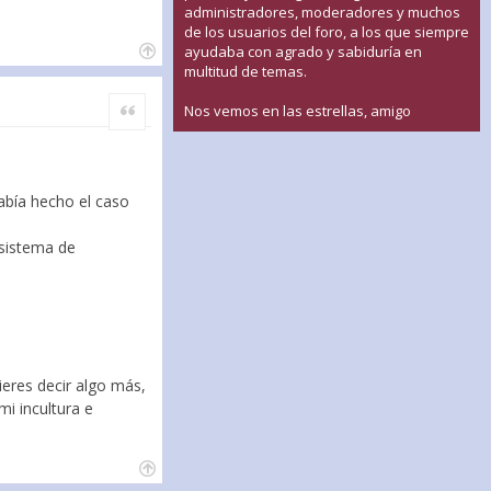
administradores, moderadores y muchos
de los usuarios del foro, a los que siempre
ayudaba con agrado y sabiduría en
multitud de temas.
Citar
Nos vemos en las estrellas, amigo
abía hecho el caso
 sistema de
ieres decir algo más,
i incultura e