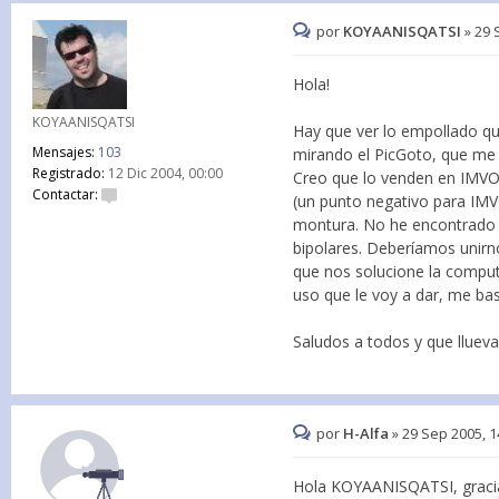
por
KOYAANISQATSI
»
29 
Hola!
KOYAANISQATSI
Hay que ver lo empollado qu
Mensajes:
103
mirando el PicGoto, que me
Registrado:
12 Dic 2004, 00:00
Creo que lo venden en IMVO,
Contactar:
(un punto negativo para IMV
montura. No he encontrado d
bipolares. Deberíamos unirn
que nos solucione la comput
uso que le voy a dar, me bas
Saludos a todos y que llueva!
por
H-Alfa
»
29 Sep 2005, 1
Hola KOYAANISQATSI, gracias