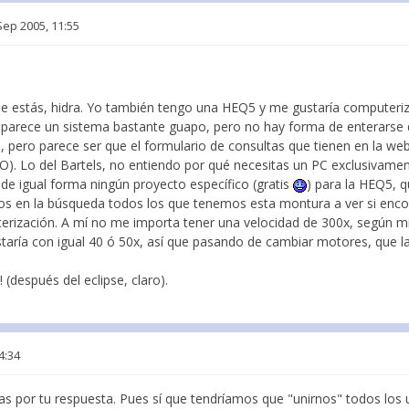
Sep 2005, 11:55
e estás, hidra. Yo también tengo una HEQ5 y me gustaría computeriz
 parece un sistema bastante guapo, pero no hay forma de enterarse 
 pero parece ser que el formulario de consultas que tienen en la we
O). Lo del Bartels, no entiendo por qué necesitas un PC exclusivamen
e igual forma ningún proyecto específico (gratis
) para la HEQ5, 
os en la búsqueda todos los que tenemos esta montura a ver si enc
erización. A mí no me importa tener una velocidad de 300x, según mis
taría con igual 40 ó 50x, así que pasando de cambiar motores, que la 
 (después del eclipse, claro).
4:34
 por tu respuesta. Pues sí que tendríamos que "unirnos" todos los 