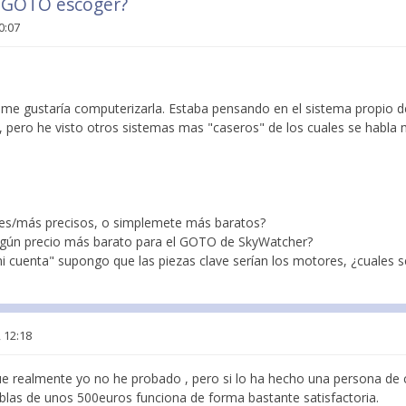
 GOTO escoger?
0:07
e gustaría computerizarla. Estaba pensando en el sistema propio 
 pero he visto otros sistemas mas "caseros" de los cuales se habla 
res/más precisos, o simplemete más baratos?
algún precio más barato para el GOTO de SkyWatcher?
i cuenta" supongo que las piezas clave serían los motores, ¿cuales s
 12:18
e realmente yo no he probado , pero si lo ha hecho una persona de
ablas de unos 500euros funciona de forma bastante satisfactoria.