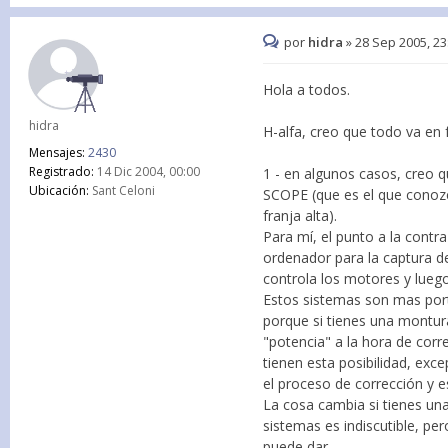
por
hidra
»
28 Sep 2005, 23
Hola a todos.
hidra
H-alfa, creo que todo va en 
Mensajes:
2430
Registrado:
14 Dic 2004, 00:00
1 - en algunos casos, creo 
Ubicación:
Sant Celoni
SCOPE (que es el que conozco
franja alta).
Para mí, el punto a la contr
ordenador para la captura 
controla los motores y luego
Estos sistemas son mas por
porque si tienes una montur
"potencia" a la hora de corr
tienen esta posibilidad, exc
el proceso de corrección y e
La cosa cambia si tienes un
sistemas es indiscutible, p
puede dar.