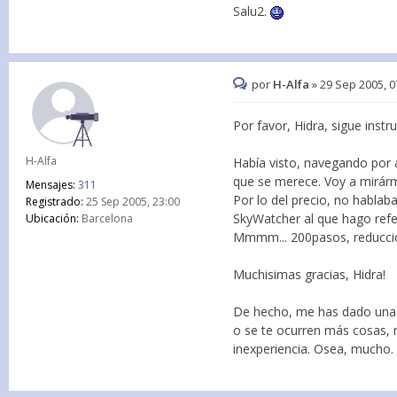
Salu2.
por
H-Alfa
»
29 Sep 2005, 0
Por favor, Hidra, sigue ins
H-Alfa
Había visto, navegando por 
que se merece. Voy a mirárm
Mensajes:
311
Por lo del precio, no habla
Registrado:
25 Sep 2005, 23:00
SkyWatcher al que hago refe
Ubicación:
Barcelona
Mmmm... 200pasos, reducció
Muchisimas gracias, Hidra!
De hecho, me has dado una i
o se te ocurren más cosas, 
inexperiencia. Osea, mucho.