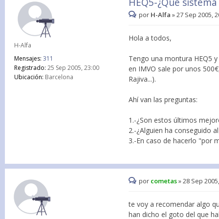
HEQ5-¿Que sistema
por
H-Alfa
»
27 Sep 2005, 2
Hola a todos,
H-Alfa
Tengo una montura HEQ5 y m
Mensajes:
311
Registrado:
25 Sep 2005, 23:00
en IMVO sale por unos 500€,
Ubicación:
Barcelona
Rajiva...).
Ahí van las preguntas:
1.-¿Son estos últimos mejo
2.-¿Alguien ha conseguido 
3.-En caso de hacerlo "por m
por
cometas
»
28 Sep 2005,
te voy a recomendar algo qu
han dicho el goto del que h