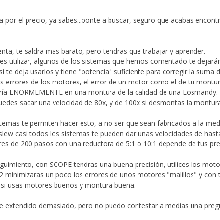
es a por el precio, ya sabes...ponte a buscar, seguro que acabas encon
uenta, te saldra mas barato, pero tendras que trabajar y aprender.
s utilizar, algunos de los sistemas que hemos comentado te dejarán
 te deja usarlos y tiene "potencia" suficiente para corregir la suma d
s errores de los motores, el error de un motor como el de tu mont
taría ENORMEMENTE en una montura de la calidad de una Losmandy.
des sacar una velocidad de 80x, y de 100x si desmontas la montura l
emas te permiten hacer esto, a no ser que sean fabricados a la med
 slew casi todos los sistemas te pueden dar unas velocidades de has
tores de 200 pasos con una reductora de 5:1 o 10:1 depende de tus pr
eguimiento, con SCOPE tendras una buena precisión, utilices los motor
FS2 minimizaras un poco los errores de unos motores "malillos" y con
n si usas motores buenos y montura buena.
he extendido demasiado, pero no puedo contestar a medias una preg