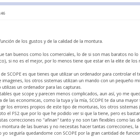
:46
función de los gustos y de la calidad de la montura.
que tan buenos como los comerciales, lo de si son mas baratos no lo 
), si no es el mejor, por lo menos tiene que estar en la elite de los 
a de SCOPE es que tienes que utilizar un ordenador para controlar el t
de imagenes, los otros sistemas utilizan un mando con un pequeño m
 utilizas un ordenador para las capturas.
tables que scope y parecen menos complicados, aun así, yo me qu
a de las economicas, como la tuya y la mía, SCOPE te da una mayor fl
egir los errores propios de este tipo de monturas, los otros sistemas
epto el FS2 que por lo que he podido ver si que la tiene, pero es bas
stas correcciones no "afinan" tanto y no son tan flexibles como las 
a montura de las buenas y no necesitas hacer tantas correcciones, l
ero yo seguiría quedandome con SCOPE por la gran cantidad de funcio