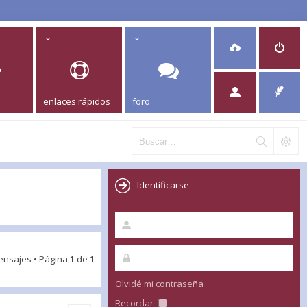
enlaces rápidos
foro
Identificarse
ensajes • Página
1
de
1
Olvidé mi contraseña
Recordar