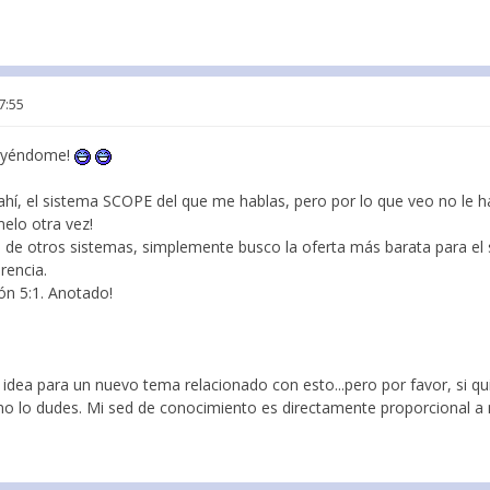
7:55
truyéndome!
ahí, el sistema SCOPE del que me hablas, pero por lo que veo no le h
elo otra vez!
ba de otros sistemas, simplemente busco la oferta más barata para el
rencia.
n 5:1. Anotado!
dea para un nuevo tema relacionado con esto...pero por favor, si qu
no lo dudes. Mi sed de conocimiento es directamente proporcional a m