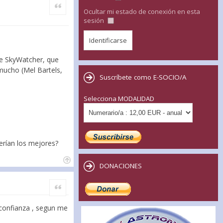
Citar
Ocultar mi estado de conexión en esta
sesión
de SkyWatcher, que
mucho (Mel Bartels,
Suscríbete como E-SOCIO/A
Selecciona MODALIDAD
erían los mejores?
DONACIONES
Citar
 confianza , segun me