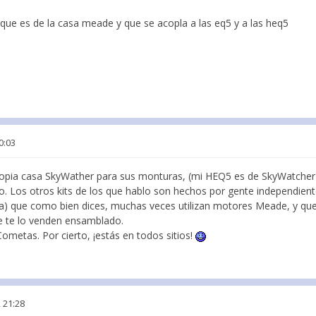
ue es de la casa meade y que se acopla a las eq5 y a las heq5
0:03
propia casa SkyWather para sus monturas, (mi HEQ5 es de SkyWatcher)
io. Los otros kits de los que hablo son hechos por gente independien
a) que como bien dices, muchas veces utilizan motores Meade, y que
e te lo venden ensamblado.
ometas. Por cierto, ¡estás en todos sitios!
 21:28