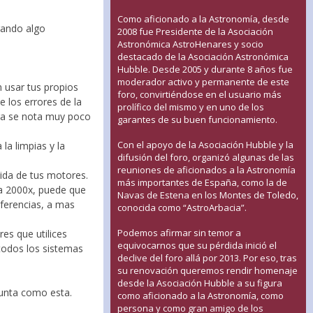
Como aficionado a la Astronomía, desde
trando algo
2008 fue Presidente de la Asociación
Astronómica AstroHenares y socio
destacado de la Asociación Astronómica
Hubble. Desde 2005 y durante 8 años fue
moderador activo y permanente de este
 usar tus propios
foro, convirtiéndose en el usuario más
e los errores de la
prolífico del mismo y en uno de los
ura se nota muy poco
garantes de su buen funcionamiento.
Con el apoyo de la Asociación Hubble y la
a limpias y la
difusión del foro, organizó algunas de las
reuniones de aficionados a la Astronomía
ida de tus motores.
más importantes de España, como la de
ta 2000x, puede que
Navas de Estena en los Montes de Toledo,
eferencias, a mas
conocida como “AstroArbacia”.
Podemos afirmar sin temor a
es que utilices
equivocarnos que su pérdida inició el
 todos los sistemas
declive del foro allá por 2013. Por eso, tras
su renovación queremos rendir homenaje
desde la Asociación Hubble a su figura
unta como esta.
como aficionado a la Astronomía, como
persona y como gran amigo de los