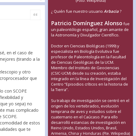
(Foto: Wikipedia)
¿ Quién fue nuestro usuario
Arbacia
?
Citar
Patricio Domínguez Alonso
fue
un paleontólogo español, gran amante de
la Astronomía y Divulgador Científico.
Doctor en Ciencias Biológicas (1999) y
especialista en Biología Evolutiva fue
sé, en el caso de
profesor de Paleontología en la Facultad
mejores (tirando a la
de Ciencias Geológicas de la UCM.
Miembro del Instituto de Geociencias
elescopio y otro
(CSIC-UCM) desde su creación, estaba
icroprocesador que
integrado en la línea de Investigación del
Centro “Episodios críticos en la historia de
la Tierra”.
edo con SCOPE
exibilidad y
Su trabajo de investigación se centró en el
 (que yo sepa) no
origen de los vertebrados, evolución
tante mas complicado
temprana de aves y estudios sobre el
de SCOPE.
cuaternario en el Caúcaso. Para ello
desarrolló estancias de investigación en
a comodidad de estos
Reino Unido, Estados Unidos, Brasil,
nalidades que te
Armenia, China y Honduras (Fte. Wikipedia)