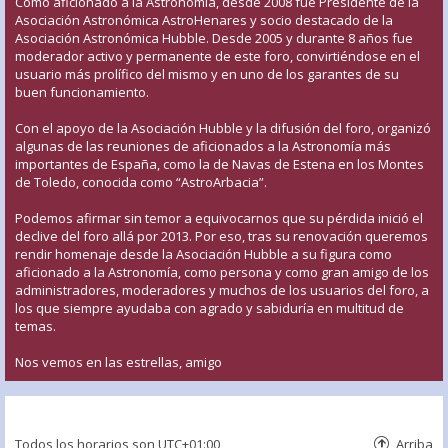
Como aficionado a la Astronomía, desde 2008 fue Presidente de la
Asociación Astronómica AstroHenares y socio destacado de la
Asociación Astronómica Hubble. Desde 2005 y durante 8 años fue
moderador activo y permanente de este foro, convirtiéndose en el
usuario más prolífico del mismo y en uno de los garantes de su
buen funcionamiento.
Con el apoyo de la Asociación Hubble y la difusión del foro, organizó
algunas de las reuniones de aficionados a la Astronomía más
importantes de España, como la de Navas de Estena en los Montes
de Toledo, conocida como “AstroArbacia”.
Podemos afirmar sin temor a equivocarnos que su pérdida inició el
declive del foro allá por 2013. Por eso, tras su renovación queremos
rendir homenaje desde la Asociación Hubble a su figura como
aficionado a la Astronomía, como persona y como gran amigo de los
administradores, moderadores y muchos de los usuarios del foro, a
los que siempre ayudaba con agrado y sabiduría en multitud de
temas.
Nos vemos en las estrellas, amigo
Todos los horarios son
UTC+01:00
Arriba