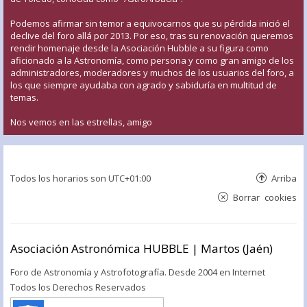
Podemos afirmar sin temor a equivocarnos que su pérdida inició el
declive del foro allá por 2013. Por eso, tras su renovación queremos
rendir homenaje desde la Asociación Hubble a su figura como
aficionado a la Astronomía, como persona y como gran amigo de los
administradores, moderadores y muchos de los usuarios del foro, a
los que siempre ayudaba con agrado y sabiduría en multitud de
temas.
Nos vemos en las estrellas, amigo
Todos los horarios son
UTC+01:00
Arriba
Borrar cookies
Asociación Astronómica HUBBLE | Martos (Jaén)
Foro de Astronomía y Astrofotografía. Desde 2004 en Internet
Todos los Derechos Reservados