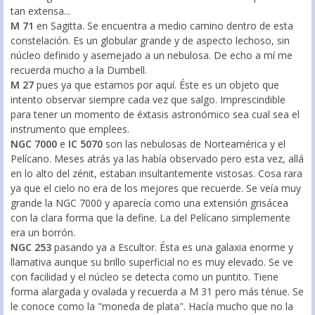
tan extensa...
M 71
en Sagitta. Se encuentra a medio camino dentro de esta
constelación. Es un globular grande y de aspecto lechoso, sin
núcleo definido y asemejado a un nebulosa. De echo a mí me
recuerda mucho a la Dumbell.
M 27
pues ya que estamos por aquí. Éste es un objeto que
intento observar siempre cada vez que salgo. Imprescindible
para tener un momento de éxtasis astronómico sea cual sea el
instrumento que emplees.
NGC 7000
e
IC 5070
son las nebulosas de Norteamérica y el
Pelícano. Meses atrás ya las había observado pero esta vez, allá
en lo alto del zénit, estaban insultantemente vistosas. Cosa rara
ya que el cielo no era de los mejores que recuerde. Se veía muy
grande la NGC 7000 y aparecía como una extensión grisácea
con la clara forma que la define. La del Pelícano simplemente
era un borrón.
NGC 253
pasando ya a Escultor. Ésta es una galaxia enorme y
llamativa aunque su brillo superficial no es muy elevado. Se ve
con facilidad y el núcleo se detecta como un puntito. Tiene
forma alargada y ovalada y recuerda a M 31 pero más ténue. Se
le conoce como la "moneda de plata". Hacía mucho que no la