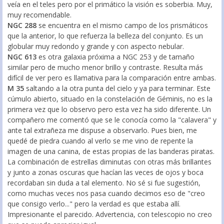
veía en el teles pero por el primático la visión es soberbia. Muy,
muy recomendable.
NGC 288
se encuentra en el mismo campo de los prismáticos
que la anterior, lo que refuerza la belleza del conjunto. Es un
globular muy redondo y grande y con aspecto nebular.
NGC 613
es otra galaxia próxima a NGC 253 y de tamaño
similar pero de mucho menor brillo y contraste. Resulta más
difícil de ver pero es llamativa para la comparación entre ambas.
M 35
saltando a la otra punta del cielo y ya para terminar. Este
cúmulo abierto, situado en la constelación de Géminis, no es la
primera vez que lo observo pero esta vez ha sido diferente. Un
compañero me comentó que se le conocía como la "calavera" y
ante tal extrañeza me dispuse a observarlo. Pues bien, me
quedé de piedra cuando al verlo se me vino de repente la
imagen de una canina, de estas propias de las banderas piratas.
La combinación de estrellas diminutas con otras más brillantes
y junto a zonas oscuras que hacían las veces de ojos y boca
recordaban sin duda a tal elemento. No sé si fue sugestión,
como muchas veces nos pasa cuando decimos eso de "creo
que consigo verlo..." pero la verdad es que estaba allí.
Impresionante el parecido. Advertencia, con telescopio no creo