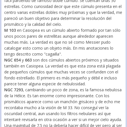
fácil partiendo de famoso doble cúmulo. Se cuentan unas 50
estrellas. Como curiosidad decir que este cúmulo presenta en el
centro varias estrellas dobles muy próximas y que la verdad, me
pareció un buen objetivo para determinar la resolución del
prismático y la calidad del cielo.
M 103
en Casiopea es un cúmulo abierto formado por tan sólo
unos pocos pares de estrellitas aunque alrededor aparecen
muchas más. La verdad es que no sé como Messier pudo
catalogar esto como un objeto más. En mis anotaciones lo
tengo descrito como "cagailla".
NGC 654
y
663
son dos cúmulos abiertos próximos y situados
también en Casiopea. La verdad es que esta zona está plagada
de pequeños cúmulos que muchas veces se confunden con el
fondo estrellado. El primero es más pequeño y débil e incluso
parece tener alguna especie de nebulosidad.
NGC 7293
, cambiando un poco de zona, es la famosa nebulosa
de la Hélice. Es tan enorme como impresionante. Con los
prismáticos aparece como un manchón grisáceo y de echo me
recordaba mucho a la visión de M 33. No conseguí ver la
oscuridad central, aun usando los filtros nebulares así que
intentaré revisarla en otra ocasión a ver si un mejor cielo ayuda.
Una magnitud de 7.5 no la debería hacer difícil de ver pero al ser