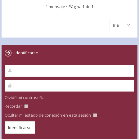
1 mensaje • Página
1
de
1
Ir a
Identificarse
Olvidé mi contraseña
Recordar
Ocultar mi estado de conexión en esta sesión