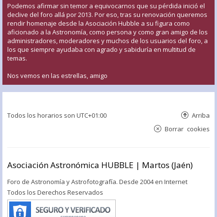
Podemos afirmar sin temor a equivocarnos que su pérdida inició el
declive del foro allá por 2013. Por eso, tras su renovación queremos
rendir homenaje desde la Asociación Hubble a su figura como
aficionado a la Astronomía, como persona y como gran amigo de los
administradores, moderadores y muchos de los usuarios del foro, a
los que siempre ayudaba con agrado y sabiduría en multitud de
temas.
Nos vemos en las estrellas, amigo
Todos los horarios son
UTC+01:00
Arriba
Borrar cookies
Asociación Astronómica HUBBLE | Martos (Jaén)
Foro de Astronomía y Astrofotografía. Desde 2004 en Internet
Todos los Derechos Reservados