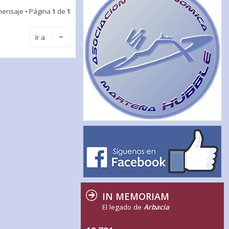
mensaje • Página
1
de
1
Ir a
IN MEMORIAM
El legado de
Arbacia