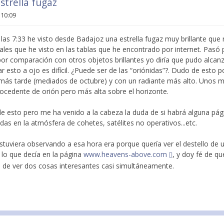
strella fugaz
 10:09
las 7:33 he visto desde Badajoz una estrella fugaz muy brillante que
uales que he visto en las tablas que he encontrado por internet. Pasó
 por comparación con otros objetos brillantes yo diría que pudo alca
r esto a ojo es difícil. ¿Puede ser de las “oriónidas”?. Dudo de esto 
ás tarde (mediados de octubre) y con un radiante más alto. Unos m
rocedente de orión pero más alta sobre el horizonte.
e esto pero me ha venido a la cabeza la duda de si habrá alguna pá
das en la atmósfera de cohetes, satélites no operativos...etc.
estuviera observando a esa hora era porque quería ver el destello de u
 lo que decía en la página
www.heavens-above.com
, y doy fé de q
e de ver dos cosas interesantes casi simultáneamente.