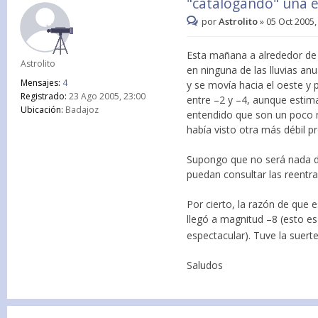
"catalogando" una e
por
Astrolito
»
05 Oct 2005,
Esta mañana a alrededor de 
Astrolito
en ninguna de las lluvias an
Mensajes:
4
y se movía hacia el oeste y
Registrado:
23 Ago 2005, 23:00
entre –2 y –4, aunque estima
Ubicación:
Badajoz
entendido que son un poco m
había visto otra más débil p
Supongo que no será nada d
puedan consultar las reentra
Por cierto, la razón de que 
llegó a magnitud –8 (esto es
espectacular). Tuve la suert
Saludos