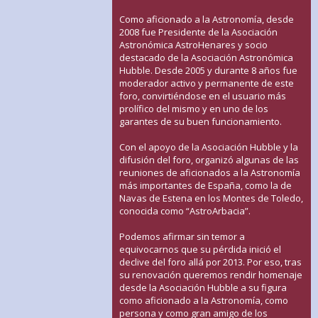
Como aficionado a la Astronomía, desde
2008 fue Presidente de la Asociación
Astronómica AstroHenares y socio
destacado de la Asociación Astronómica
Hubble. Desde 2005 y durante 8 años fue
moderador activo y permanente de este
foro, convirtiéndose en el usuario más
prolífico del mismo y en uno de los
garantes de su buen funcionamiento.
Con el apoyo de la Asociación Hubble y la
difusión del foro, organizó algunas de las
reuniones de aficionados a la Astronomía
más importantes de España, como la de
Navas de Estena en los Montes de Toledo,
conocida como “AstroArbacia”.
Podemos afirmar sin temor a
equivocarnos que su pérdida inició el
declive del foro allá por 2013. Por eso, tras
su renovación queremos rendir homenaje
desde la Asociación Hubble a su figura
como aficionado a la Astronomía, como
persona y como gran amigo de los