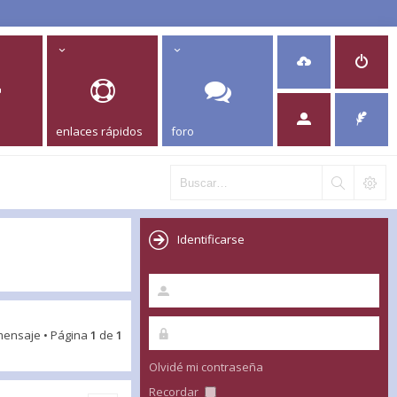
enlaces rápidos
foro
Identificarse
mensaje • Página
1
de
1
Olvidé mi contraseña
Recordar