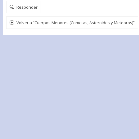
Responder
Volver a “Cuerpos Menores (Cometas, Asteroides y Meteoros)”