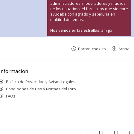
administradores, moderadores y muchos
de los usuarios del foro, a los que siempre
ayudaba con agrado y sabiduría en
multitud de temas.
Nos vemos en las estrellas, amigo
Borrar cookies
Arriba
Información
Política de Privacidad y Avisos Legales
Condiciones de Uso y Normas del Foro
FAQs