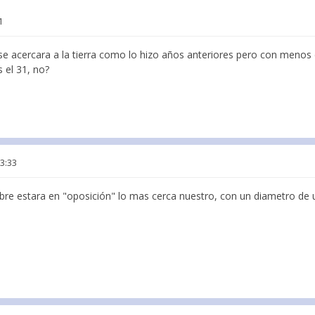
1
 acercara a la tierra como lo hizo años anteriores pero con menos dis
s el 31, no?
03:33
re estara en "oposición" lo mas cerca nuestro, con un diametro de u