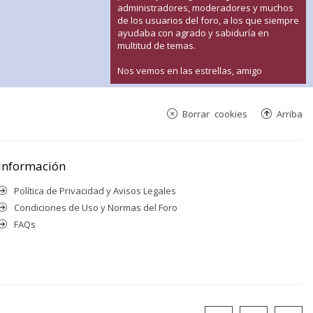
administradores, moderadores y muchos
de los usuarios del foro, a los que siempre
ayudaba con agrado y sabiduría en
multitud de temas.
Nos vemos en las estrellas, amigo
Borrar cookies
Arriba
Información
Política de Privacidad y Avisos Legales
Condiciones de Uso y Normas del Foro
FAQs