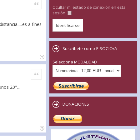
Citar
Ocultar mi estado de conexión en esta
sesión
tancia.....es a fines
Suscríbete como E-SOCIO/A
Selecciona MODALIDAD
Citar
nos 20"...
DONACIONES