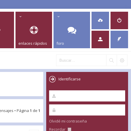
enlaces rápidos
foro
Identificarse
ensajes • Página
1
de
1
Olvidé mi contraseña
Recordar