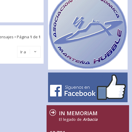
ensajes • Página
1
de
1
Ir a
IN MEMORIAM
El legado de
Arbacia