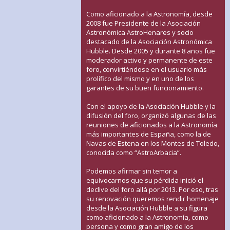
Como aficionado a la Astronomía, desde
2008 fue Presidente de la Asociación
Astronómica AstroHenares y socio
destacado de la Asociación Astronómica
Hubble. Desde 2005 y durante 8 años fue
moderador activo y permanente de este
foro, convirtiéndose en el usuario más
prolífico del mismo y en uno de los
garantes de su buen funcionamiento.
Con el apoyo de la Asociación Hubble y la
difusión del foro, organizó algunas de las
reuniones de aficionados a la Astronomía
más importantes de España, como la de
Navas de Estena en los Montes de Toledo,
conocida como “AstroArbacia”.
Podemos afirmar sin temor a
equivocarnos que su pérdida inició el
declive del foro allá por 2013. Por eso, tras
su renovación queremos rendir homenaje
desde la Asociación Hubble a su figura
como aficionado a la Astronomía, como
persona y como gran amigo de los