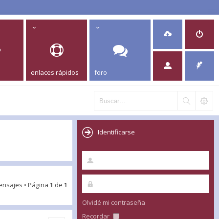
enlaces rápidos
foro
Identificarse
ensajes • Página
1
de
1
Olvidé mi contraseña
Recordar