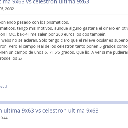
tima 9x63 vs celestron ultima 9x63
05, 20:32
poniendo pesado con los prismaticos.
smaticos, tengo mis motivos, aunque alguno gastaria el dinero en otr
on FMC, bak-4 i me salen por 260 euros los dos también.
 webs no se aclaran. Sólo tengo claro que el relieve ocular es superi
tron. Pero el campo real de los celestron tanto ponen 5 grados como
onen un campo de unos 6, 7 i 5'5 grados, Que lío. A ver si me pudierai
rosde los 2?
net
n ultima 9x63 vs celestron ultima 9x63
20:44