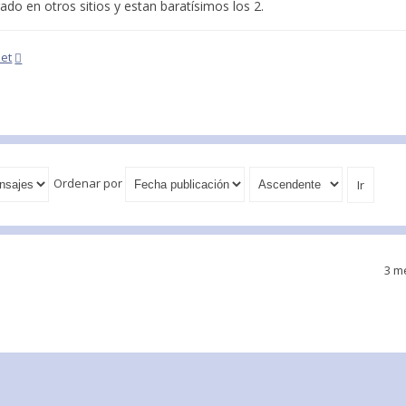
do en otros sitios y estan baratísimos los 2.
net
Ordenar por
3 m