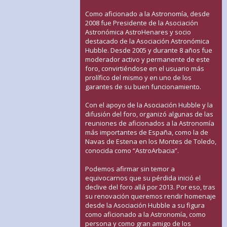
Como aficionado a la Astronomía, desde
2008 fue Presidente de la Asociación
Astronómica AstroHenares y socio
destacado de la Asociación Astronómica
Hubble. Desde 2005 y durante 8 años fue
moderador activo y permanente de este
foro, convirtiéndose en el usuario más
prolífico del mismo y en uno de los
garantes de su buen funcionamiento.
Con el apoyo de la Asociación Hubble y la
difusión del foro, organizó algunas de las
reuniones de aficionados a la Astronomía
más importantes de España, como la de
Navas de Estena en los Montes de Toledo,
conocida como “AstroArbacia”.
Podemos afirmar sin temor a
equivocarnos que su pérdida inició el
declive del foro allá por 2013. Por eso, tras
su renovación queremos rendir homenaje
desde la Asociación Hubble a su figura
como aficionado a la Astronomía, como
persona y como gran amigo de los