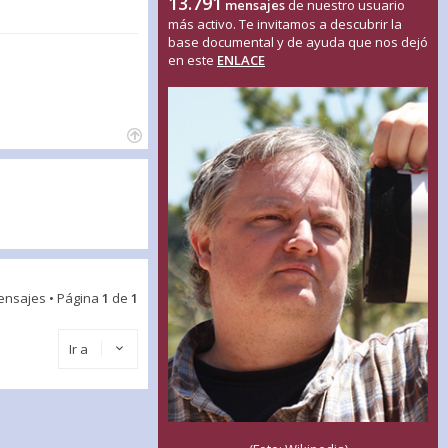
13.791
mensajes
de nuestro usuario
más activo. Te invitamos a descubrir la
base documental y de ayuda que nos dejó
en este
ENLACE
ensajes • Página
1
de
1
Ir a