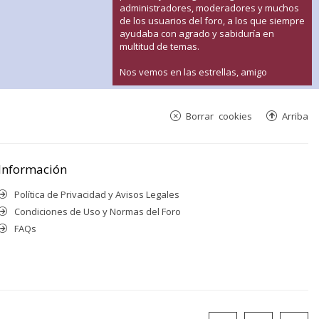
administradores, moderadores y muchos
de los usuarios del foro, a los que siempre
ayudaba con agrado y sabiduría en
multitud de temas.
Nos vemos en las estrellas, amigo
Borrar cookies
Arriba
Información
Política de Privacidad y Avisos Legales
Condiciones de Uso y Normas del Foro
FAQs