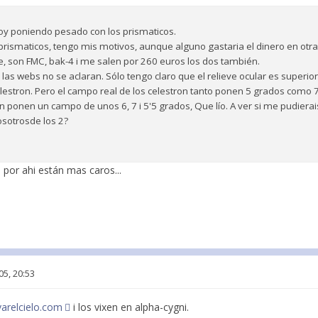
oy poniendo pesado con los prismaticos.
 prismaticos, tengo mis motivos, aunque alguno gastaria el dinero en otra
, son FMC, bak-4 i me salen por 260 euros los dos también.
 las webs no se aclaran. Sólo tengo claro que el relieve ocular es superi
lestron. Pero el campo real de los celestron tanto ponen 5 grados como 7
en ponen un campo de unos 6, 7 i 5'5 grados, Que lío. A ver si me pudierai
osotrosde los 2?
 por ahi están mas caros...
05, 20:53
arelcielo.com
i los vixen en alpha-cygni.