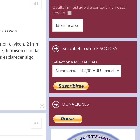
Citar
Ocultar mi estado de conexión en esta
sesión
as cosas.
or en el vixen, 21mm
Suscríbete como E-SOCIO/A
 7, lo mismo con la
s esclarecer algo.
Selecciona MODALIDAD
DONACIONES
Citar