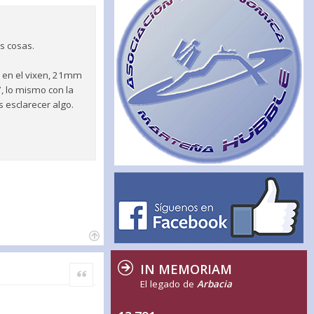
s cosas.
or en el vixen, 21mm
, lo mismo con la
s esclarecer algo.
IN MEMORIAM
Citar
El legado de
Arbacia