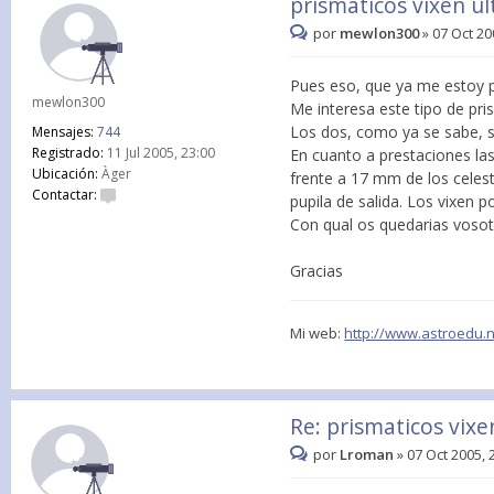
prismaticos vixen ul
por
mewlon300
»
07 Oct 20
Pues eso, que ya me estoy 
mewlon300
Me interesa este tipo de pri
Los dos, como ya se sabe, s
Mensajes:
744
Registrado:
11 Jul 2005, 23:00
En cuanto a prestaciones las
Ubicación:
Àger
frente a 17 mm de los celes
Contactar:
pupila de salida. Los vixen p
Con qual os quedarias vosot
Gracias
Mi web:
http://www.astroedu.
Re: prismaticos vixe
por
Lroman
»
07 Oct 2005, 