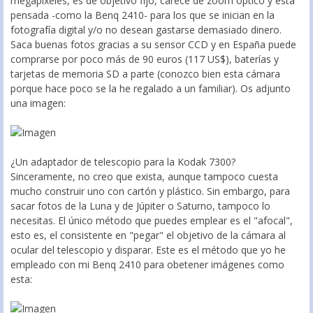
megapixeles, es de objetivo fijo, carece de zoom óptico y está
pensada -como la Benq 2410- para los que se inician en la
fotografía digital y/o no desean gastarse demasiado dinero.
Saca buenas fotos gracias a su sensor CCD y en España puede
comprarse por poco más de 90 euros (117 US$), baterías y
tarjetas de memoria SD a parte (conozco bien esta cámara
porque hace poco se la he regalado a un familiar). Os adjunto
una imagen:
¿Un adaptador de telescopio para la Kodak 7300?
Sinceramente, no creo que exista, aunque tampoco cuesta
mucho construir uno con cartón y plástico. Sin embargo, para
sacar fotos de la Luna y de Júpiter o Saturno, tampoco lo
necesitas. El único método que puedes emplear es el "afocal",
esto es, el consistente en "pegar" el objetivo de la cámara al
ocular del telescopio y disparar. Este es el método que yo he
empleado con mi Benq 2410 para obetener imágenes como
esta: