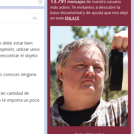
13.791
mensajes
de nuestro usuario
más activo. Te invitamos a descubrir la
base documental y de ayuda que nos dejó
Citar
en este
ENLACE
o debe estar bien
pinión, utilizar unos
 encontrar el objeto
no conoces ninguna
gran cantidad de
o te importa un poco