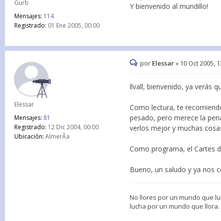
Gurb
Y bienvenido al mundillo!
Mensajes:
114
Registrado:
01 Ene 2005, 00:00
por
Elessar
»
10 Oct 2005, 1
llvall, bienvenido, ya verás q
Elessar
Como lectura, te recomiendo
pesado, pero merece la pena
Mensajes:
81
Registrado:
12 Dic 2004, 00:00
verlos mejor y muchas cosa
Ubicación:
AlmerÃ­a
Como programa, el Cartes du 
Bueno, un saludo y ya nos c
No llores por un mundo que lu
lucha por un mundo que llora.