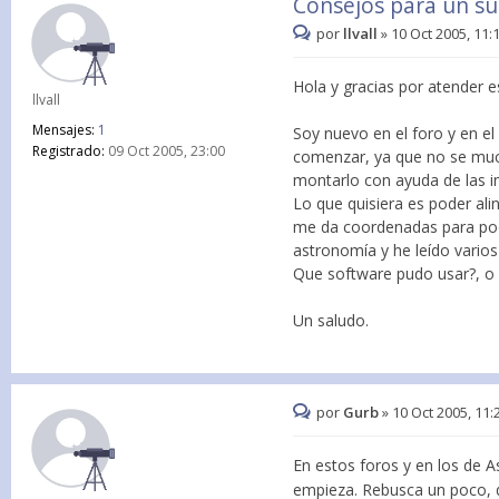
Consejos para un s
por
llvall
»
10 Oct 2005, 11:
Hola y gracias por atender 
llvall
Mensajes:
1
Soy nuevo en el foro y en 
Registrado:
09 Oct 2005, 23:00
comenzar, ya que no se muc
montarlo con ayuda de las in
Lo que quisiera es poder ali
me da coordenadas para pod
astronomía y he leído varios
Que software pudo usar?, o 
Un saludo.
por
Gurb
»
10 Oct 2005, 11:
En estos foros y en los de A
empieza. Rebusca un poco, 