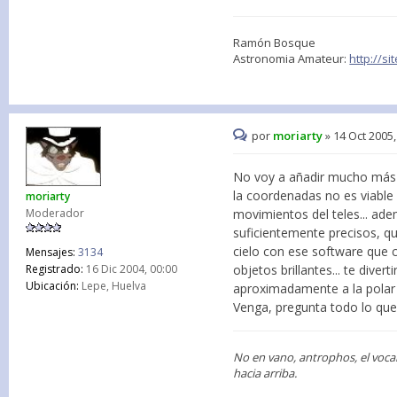
Ramón Bosque
Astronomia Amateur:
http://s
por
moriarty
»
14 Oct 2005,
No voy a añadir mucho más d
la coordenadas no es viable
moriarty
Moderador
movimientos del teles... ad
suficientemente precisos, q
cielo con ese software que c
Mensajes:
3134
Registrado:
16 Dic 2004, 00:00
objetos brillantes... te divert
Ubicación:
Lepe, Huelva
aproximadamente a la polar e
Venga, pregunta todo lo que 
No en vano, antrophos, el voca
hacia arriba.