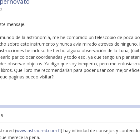
upernovato
12
este mensaje.
el mundo de la astronomía, me he comprado un telescopio de poca po
ho sobre este instrumento y nunca avia mirado atreves de ninguno.
strucciones he incluso he hecho alguna observación de la Luna, Júpite
nearlo par colocar coordenadas y todo eso, ya que tengo un planetario
er observar objetos. Ya digo que soy inexperto, pero me entusiasm
 libros. Que libro me recomendarían para poder usar con mejor eficie
que paginas puedo visitar?.
28
strored (
www.astraored.com
) hay infinidad de consejos y contenido
que merece la pena.