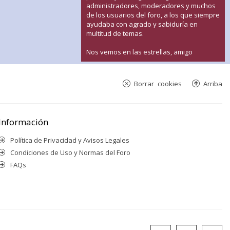
administradores, moderadores y muchos
de los usuarios del foro, a los que siempre
ayudaba con agrado y sabiduría en
multitud de temas.
Nos vemos en las estrellas, amigo
Borrar cookies
Arriba
Información
Política de Privacidad y Avisos Legales
Condiciones de Uso y Normas del Foro
FAQs