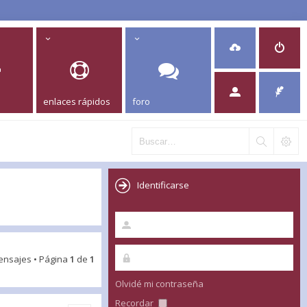
enlaces rápidos
foro
Identificarse
ensajes • Página
1
de
1
Olvidé mi contraseña
Recordar