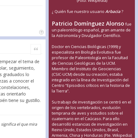
(Foto: Wikipedia)
¿ Quién fue nuestro usuario
Arbacia
?
Patricio Domínguez Alonso
fue
un paleontólogo español, gran amante de
la Astronomía y Divulgador Científico.
Doctor en Ciencias Biológicas (1999) y
Citar
especialista en Biología Evolutiva fue
profesor de Paleontología en la Facultad
 empezar el tema de
de Ciencias Geológicas de la UCM.
olar, seguimiento,
Miembro del Instituto de Geociencias
(CSIC-UCM) desde su creación, estaba
os graduados lo
integrado en la línea de Investigación del
ezas a conocer el
Centro “Episodios críticos en la historia de
constelaciones,
la Tierra”.
tas orientarlo
én tiene su gustillo.
Su trabajo de investigación se centró en el
origen de los vertebrados, evolución
temprana de aves y estudios sobre el
cuaternario en el Caúcaso. Para ello
desarrolló estancias de investigación en
ignifica el que mira
Reino Unido, Estados Unidos, Brasil,
Armenia, China y Honduras (Fte. Wikipedia)