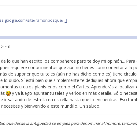
ites.google.com/site/ramonbosque/
 21:10
e lo que han escrito los compañeros pero te doy mi opinión... Para
 pues requiere conocimientos que aún no tienes como orientar a la p
emás de suponer que tu teles (aún no has dicho como es) tiene círcul
ue lo dudo. Sí está bien que simplemente te dediques ahora que empi
omentas u otros planisferios como el Cartes. Aprenderás a localizar 
irás
y ya luego apuntar tu teles y verlos en más detalle. Sólo necesi
 ir saltando de estrella en estrella hasta que lo encuentras. Eso tambi
necesites y bienvenido a este mundillo. Un saludo.
blo que desde la antigüedad se emplea para denominar al hombre, también s