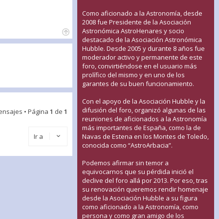
Como aficionado a la Astronomía, desde
2008 fue Presidente de la Asociación
Astronómica AstroHenares y socio
destacado de la Asociación Astronómica
Hubble. Desde 2005 y durante 8 años fue
moderador activo y permanente de este
foro, convirtiéndose en el usuario más
prolífico del mismo y en uno de los
garantes de su buen funcionamiento.
Con el apoyo de la Asociación Hubble y la
difusión del foro, organizó algunas de las
ensajes • Página
1
de
1
reuniones de aficionados a la Astronomía
más importantes de España, como la de
Ir a
Navas de Estena en los Montes de Toledo,
conocida como “AstroArbacia”.
Podemos afirmar sin temor a
equivocarnos que su pérdida inició el
declive del foro allá por 2013. Por eso, tras
su renovación queremos rendir homenaje
desde la Asociación Hubble a su figura
como aficionado a la Astronomía, como
persona y como gran amigo de los