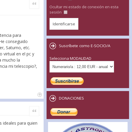
Citar
Ocultar mi estado de conexión en esta
sesión
tencia para
 He conseguido
Suscríbete como E-SOCIO/A
r, Saturno, etc.
 virtual en el pc y
Selecciona MODALIDAD
a mucho la
ncia mi telescopio?,
DONACIONES
Citar
s ideales para quien