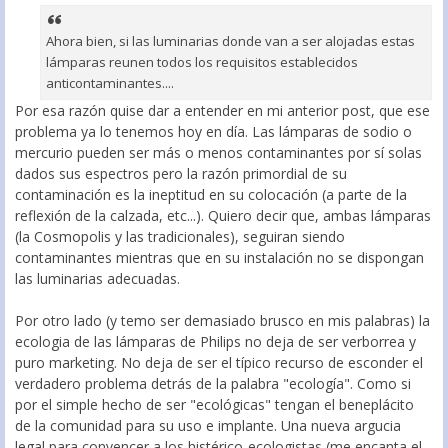
Ahora bien, si las luminarias donde van a ser alojadas estas
lámparas reunen todos los requisitos establecidos
anticontaminantes....
Por esa razón quise dar a entender en mi anterior post, que ese
problema ya lo tenemos hoy en día. Las lámparas de sodio o
mercurio pueden ser más o menos contaminantes por sí solas
dados sus espectros pero la razón primordial de su
contaminación es la ineptitud en su colocación (a parte de la
reflexión de la calzada, etc...). Quiero decir que, ambas lámparas
(la Cosmopolis y las tradicionales), seguiran siendo
contaminantes mientras que en su instalación no se dispongan
las luminarias adecuadas.
Por otro lado (y temo ser demasiado brusco en mis palabras) la
ecologia de las lámparas de Philips no deja de ser verborrea y
puro marketing. No deja de ser el típico recurso de esconder el
verdadero problema detrás de la palabra "ecología". Como si
por el simple hecho de ser "ecológicas" tengan el beneplácito
de la comunidad para su uso e implante. Una nueva argucia
legal para convencer a los histérico-ecologistas (me encanta el