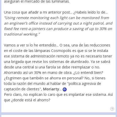
aseguran el mercado de las luminarias.
Una cosa que añadir a mi anterior post... ¿Habeis leído lo de...
“Using remote monitoring each light can be monitored from
an engineer’s office instead of carrying out a night patrol, and
fixed fee rent-a-jointers can produce a saving of up to 30% on
traditional working.”
Vamos a ver si lo he entendido... O sea, una de las reducciones
en el coste de las lámparas Cosmopolis es que si se le instala
ese sistema de administración remoto ya no es necesario tener
una brigada que revise los sistemas de alumbrado. Ya se sabrá
desde una central si una farola se debe reemplazar o no.
Ahorrando así un 30% en mano de obra. ¿Lo entendí bien?
¿Esgrimen que también se ahorra en personal? No, si tienes
toda la razón del mundo al hablar de "política agresiva de
captación de clientes",
Moriarty
...
Pero claro, no explican lo caro que es implantar ese sistema. Así
que ¿donde está el ahorro?