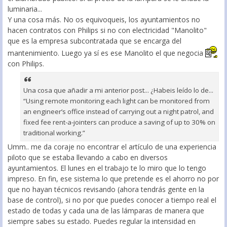
luminaria...
Y una cosa más. No os equivoqueis, los ayuntamientos no
hacen contratos con Philips si no con electricidad "Manolito"
que es la empresa subcontratada que se encarga del
mantenimiento. Luego ya sí es ese Manolito el que negocia
con Philips.
Una cosa que añadir a mi anterior post... ¿Habeis leído lo de...
“Using remote monitoring each light can be monitored from
an engineer’s office instead of carrying out a night patrol, and
fixed fee rent-a-jointers can produce a saving of up to 30% on
traditional working.”
Umm.. me da coraje no encontrar el artículo de una experiencia
piloto que se estaba llevando a cabo en diversos
ayuntamientos. El lunes en el trabajo te lo miro que lo tengo
impreso. En fin, ese sistema lo que pretende es el ahorro no por
que no hayan técnicos revisando (ahora tendrás gente en la
base de control), si no por que puedes conocer a tiempo real el
estado de todas y cada una de las lámparas de manera que
siempre sabes su estado. Puedes regular la intensidad en