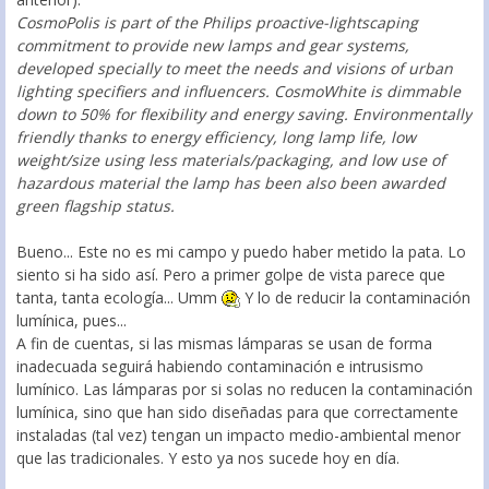
CosmoPolis is part of the Philips proactive-lightscaping
commitment to provide new lamps and gear systems,
developed specially to meet the needs and visions of urban
lighting specifiers and influencers. CosmoWhite is dimmable
down to 50% for flexibility and energy saving. Environmentally
friendly thanks to energy efficiency, long lamp life, low
weight/size using less materials/packaging, and low use of
hazardous material the lamp has been also been awarded
green flagship status.
Bueno... Este no es mi campo y puedo haber metido la pata. Lo
siento si ha sido así. Pero a primer golpe de vista parece que
tanta, tanta ecología... Umm
Y lo de reducir la contaminación
lumínica, pues...
A fin de cuentas, si las mismas lámparas se usan de forma
inadecuada seguirá habiendo contaminación e intrusismo
lumínico. Las lámparas por si solas no reducen la contaminación
lumínica, sino que han sido diseñadas para que correctamente
instaladas (tal vez) tengan un impacto medio-ambiental menor
que las tradicionales. Y esto ya nos sucede hoy en día.