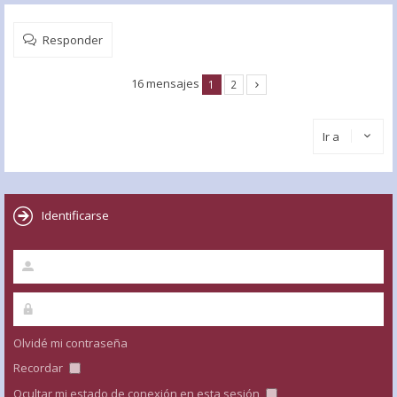
Responder
16 mensajes
1
2
Ir a
Identificarse
Olvidé mi contraseña
Recordar
Ocultar mi estado de conexión en esta sesión