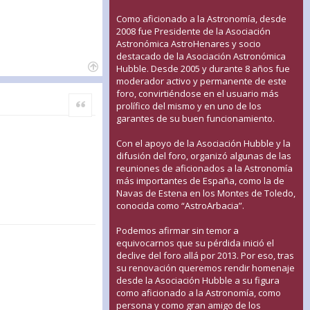
Como aficionado a la Astronomía, desde
2008 fue Presidente de la Asociación
Astronómica AstroHenares y socio
destacado de la Asociación Astronómica
Hubble. Desde 2005 y durante 8 años fue
moderador activo y permanente de este
foro, convirtiéndose en el usuario más
Citar
prolífico del mismo y en uno de los
garantes de su buen funcionamiento.
Con el apoyo de la Asociación Hubble y la
difusión del foro, organizó algunas de las
reuniones de aficionados a la Astronomía
más importantes de España, como la de
Navas de Estena en los Montes de Toledo,
conocida como “AstroArbacia”.
Podemos afirmar sin temor a
equivocarnos que su pérdida inició el
declive del foro allá por 2013. Por eso, tras
su renovación queremos rendir homenaje
desde la Asociación Hubble a su figura
como aficionado a la Astronomía, como
persona y como gran amigo de los