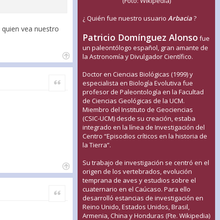
(Foto: Wikipedia)
¿ Quién fue nuestro usuario
Arbacia
?
e quien vea nuestro
Patricio Domínguez Alonso
fue
un paleontólogo español, gran amante de
la Astronomía y Divulgador Científico.
Doctor en Ciencias Biológicas (1999) y
Citar
especialista en Biología Evolutiva fue
profesor de Paleontología en la Facultad
de Ciencias Geológicas de la UCM.
Miembro del Instituto de Geociencias
(CSIC-UCM) desde su creación, estaba
integrado en la línea de Investigación del
Centro “Episodios críticos en la historia de
la Tierra”.
Su trabajo de investigación se centró en el
origen de los vertebrados, evolución
temprana de aves y estudios sobre el
cuaternario en el Caúcaso. Para ello
Citar
desarrolló estancias de investigación en
Reino Unido, Estados Unidos, Brasil,
Armenia, China y Honduras (Fte. Wikipedia)