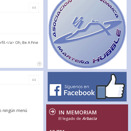
Citar
l.</a> Oh, Be A Fine
Citar
eo ningún menú
IN MEMORIAM
El legado de
Arbacia