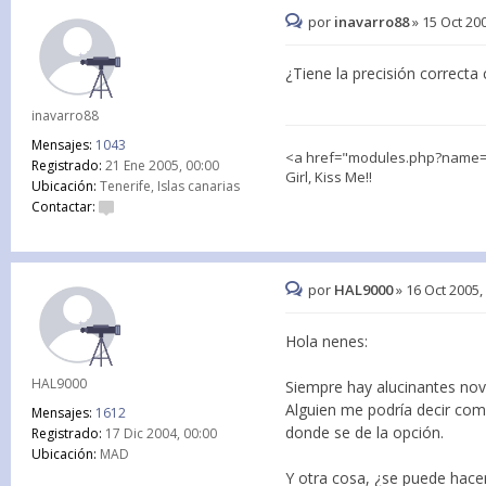
por
inavarro88
»
15 Oct 200
¿Tiene la precisión correcta
inavarro88
Mensajes:
1043
<a href="modules.php?name=Eq
Registrado:
21 Ene 2005, 00:00
Girl, Kiss Me!!
Ubicación:
Tenerife, Islas canarias
Contactar:
por
HAL9000
»
16 Oct 2005,
Hola nenes:
HAL9000
Siempre hay alucinantes nov
Alguien me podría decir co
Mensajes:
1612
donde se de la opción.
Registrado:
17 Dic 2004, 00:00
Ubicación:
MAD
Y otra cosa, ¿se puede hacer