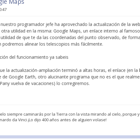
gle Maps
0:47
d nuestro programador jefe ha aprovechado la actualización de la web
 otra utilidad en la misma: Google Maps, un enlace interno al famo
 utilidad de que te da las coordenadas del punto observado, de form
n podremos alinear los telescopios más fácilmente.
ración del funcionamiento ya sabeis
 la actualización-ampliación terminó a altas horas, el enlace (en la 
bre de Google Earth, otro alucinante programa que no es el que realm
Pany vuelva de vacaciones) lo corregiremos.
o siempre caminarás por la Tierra con la vista mirando al cielo, porque ya 
ardo da Vinci ¡Lo dijo 400 años antes de alguien volase!