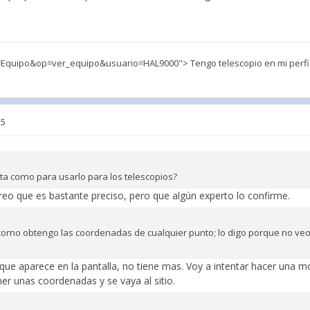
quipo&op=ver_equipo&usuario=HAL9000"> Tengo telescopio en mi perfi
25
cta como para usarlo para los telescopios?
reo que es bastante preciso, pero que algún experto lo confirme.
 como obtengo las coordenadas de cualquier punto; lo digo porque no v
que aparece en la pantalla, no tiene mas. Voy a intentar hacer una mo
er unas coordenadas y se vaya al sitio.