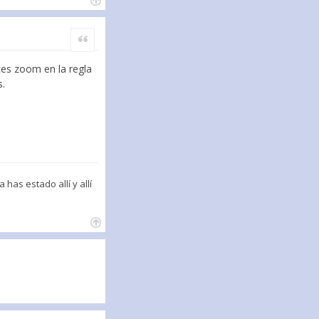
Citar
aces zoom en la regla
s.
has estado allí y allí