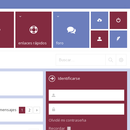
enlaces rápidos
foro
Identificarse
 mensajes
1
2
Olvidé mi contraseña
Recordar