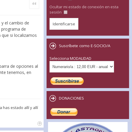
Citar
Ocultar mi estado de conexión en esta
sesión
 y el cambio de
so programa de
a que si localizamos
Suscríbete como E-SOCIO/A
Selecciona MODALIDAD
barra de opciones al
ente tenemos, en
DONACIONES
has estado allí y allí