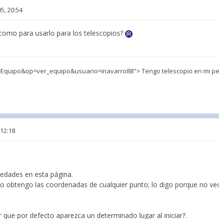
5, 20:54
 como para usarlo para los telescopios?
uipo&op=ver_equipo&usuario=inavarro88"> Tengo telescopio en mi perfi
 12:18
edades en esta página.
mo obtengo las coordenadas de cualquier punto; lo digo porque no v
 que por defecto aparezca un determinado lugar al iniciar?.