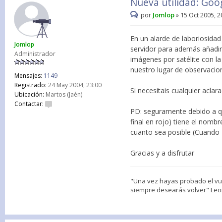
Nueva utilidad: Goo
por
Jomlop
»
15 Oct 2005, 2
En un alarde de laboriosida
Jomlop
servidor para además añadir
Administrador
imágenes por satélite con la
nuestro lugar de observacio
Mensajes:
1149
Registrado:
24 May 2004, 23:00
Si necesitais cualquier acla
Ubicación:
Martos (Jaén)
Contactar:
PD: seguramente debido a que
final en rojo) tiene el nom
cuanto sea posible (Cuando 
Gracias y a disfrutar
"Una vez hayas probado el vuel
siempre desearás volver" Leon