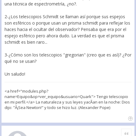
una técnica de espectrometría, ¿no?.
2-¿Los telescopios Schmidt se llaman así porque sus espejos
son esféricos o porque usan un prisma schmidt para reflejar los
haces hacia el ocultar del observador? Pensaba que era por el
espejo esférico pero ahora dudo. La verdad es que el prisma
schmidt es bien raro...
3-¿Cómo son los telescopios "gregorian" (creo que es así)? ¿Por
qué no se usan?
Un saludo!
<a href="modules.php?
name=Equipo&op=ver_equipo&usuario=Quark"> Tengo telescopio
en mi perfil.</a> La naturaleza y sus leyes yacÃ­an en la noche: Dios
dijo: "Â¡Sea Newton!" y todo se hizo luz. (Alexander Pope)
Citar