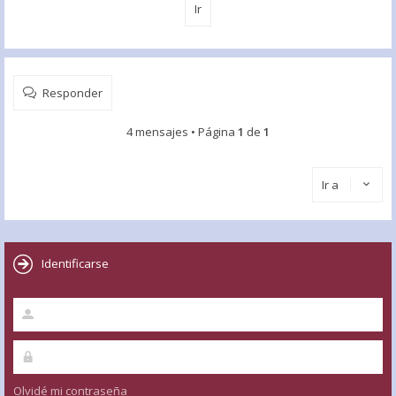
Responder
4 mensajes • Página
1
de
1
Ir a
Identificarse
Olvidé mi contraseña