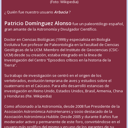
(Foto: Wikipedia)
¿ Quién fue nuestro usuario
Arbacia
?
Patricio Domínguez Alonso
fue un paleontólogo español,
gran amante de la Astronomía y Divulgador Científico.
Doctor en Ciencias Biológicas (1999) y especialista en Biología
Evolutiva fue profesor de Paleontología en la Facultad de Ciencias
Geológicas de la UCM. Miembro del Instituto de Geociencias (CSIC-
UCM) desde su creación, estaba integrado en la línea de
Investigación del Centro “Episodios críticos en la historia de la
Tierra”.
Su trabajo de investigación se centró en el origen de los
vertebrados, evolución temprana de aves y estudios sobre el
cuaternario en el Caúcaso. Para ello desarrolló estancias de
investigación en Reino Unido, Estados Unidos, Brasil, Armenia, China
y Honduras (Fte. Wikipedia)
Como aficionado a la Astronomía, desde 2008 fue Presidente de la
Asociación Astronómica AstroHenares y socio destacado de la
Asociación Astronómica Hubble. Desde 2005 y durante 8 años fue
moderador activo y permanente de este foro, convirtiéndose en el
usuario más prolífico del mismo y en uno de los garantes de su