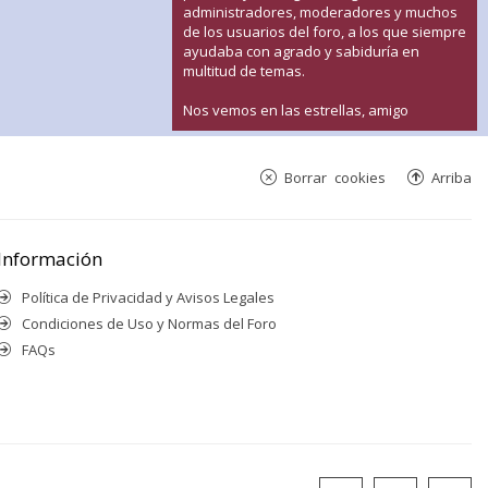
administradores, moderadores y muchos
de los usuarios del foro, a los que siempre
ayudaba con agrado y sabiduría en
multitud de temas.
Nos vemos en las estrellas, amigo
Borrar cookies
Arriba
Información
Política de Privacidad y Avisos Legales
Condiciones de Uso y Normas del Foro
FAQs