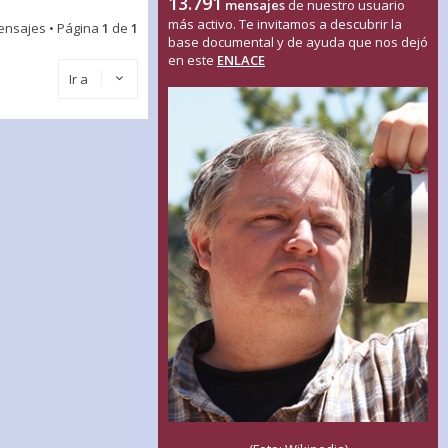
13.791
mensajes
de nuestro usuario
más activo. Te invitamos a descubrir la
ensajes • Página
1
de
1
base documental y de ayuda que nos dejó
en este
ENLACE
Ir a