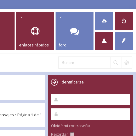
enlaces rápidos
foro
Identificarse
ensajes • Página
1
de
1
Olvidé mi contraseña
Recordar