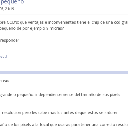
s pequeño
05, 21:19
re CCD's: que ventajas e inconvenientes tiene el chip de una ccd gr
 pequeño de por ejemplo 9 micras?
e responder
net
 13:46
 grande o pequeño. independientemente del tamaño de sus pixels
 resolucion pero les cabe mas luz antes deque estos se saturen
maño de los pixels a la focal que usaras para tener una correcta resol