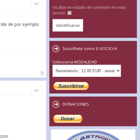
Citar
Ocultar mi estado de conexión en esta
sesión
ande de por ejemplo
Suscríbete como E-SOCIO/A
Selecciona MODALIDAD
Citar
DONACIONES
ucion