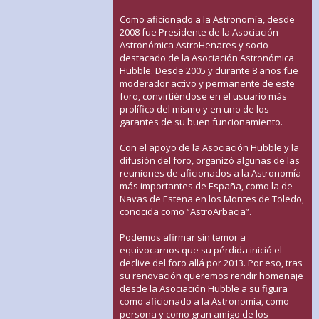
Como aficionado a la Astronomía, desde
2008 fue Presidente de la Asociación
Astronómica AstroHenares y socio
destacado de la Asociación Astronómica
Hubble. Desde 2005 y durante 8 años fue
moderador activo y permanente de este
foro, convirtiéndose en el usuario más
prolífico del mismo y en uno de los
garantes de su buen funcionamiento.
Con el apoyo de la Asociación Hubble y la
difusión del foro, organizó algunas de las
reuniones de aficionados a la Astronomía
más importantes de España, como la de
Navas de Estena en los Montes de Toledo,
conocida como “AstroArbacia”.
Podemos afirmar sin temor a
equivocarnos que su pérdida inició el
declive del foro allá por 2013. Por eso, tras
su renovación queremos rendir homenaje
desde la Asociación Hubble a su figura
como aficionado a la Astronomía, como
persona y como gran amigo de los