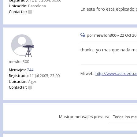
Registrado:
12 Dic 2004, 00:00
Ubicación:
Barcelona
En este foro esta ecplicado p
Contactar:
por
mewlon300
»
22 Oct 20
thanks, yo mas que nada me r
mewlon300
Mensajes:
744
Mi web:
http://www.astroedu.
Registrado:
11 Jul 2005, 23:00
Ubicación:
Àger
Contactar:
Mostrar mensajes previos: