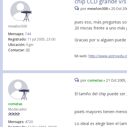
chip CCD grande v/
por
mewlon300
»
20 Oct 20
pues eso, más preguntas sob
mewlon300
20 micras frente a uno más
Mensajes:
744
Registrado:
11 Jul 2005, 23:00
Gracias por si alguien pued
Ubicación:
Àger
Contactar:
Mi web:
http://www.astroedu.
por
cometas
»
21 Oct 2005,
El tamño del chip puede ser
cometas
Moderador
pixels mayores tienen menor
Mensajes:
4720
Lo ideal es elegir bien el ta