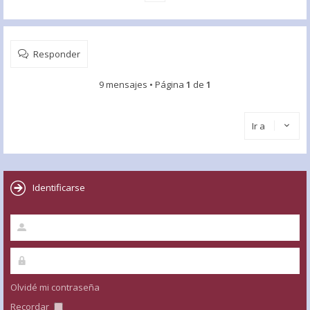
Responder
9 mensajes • Página
1
de
1
Ir a
Identificarse
Olvidé mi contraseña
Recordar