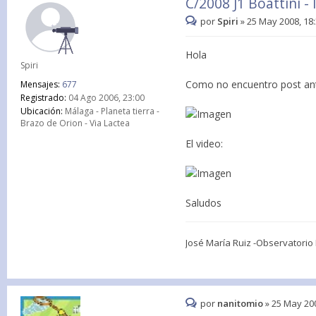
C/2008 J1 Boattini -
por
Spiri
»
25 May 2008, 18
Hola
Spiri
Como no encuentro post ant
Mensajes:
677
Registrado:
04 Ago 2006, 23:00
Ubicación:
Málaga - Planeta tierra -
Brazo de Orion - Via Lactea
El video:
Saludos
José María Ruiz -Observatori
por
nanitomio
»
25 May 200