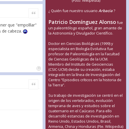
(Foto: Wikipedia)
¿ Quién fue nuestro usuario
Arbacia
?
Citar
Patricio Domínguez Alonso
fue
ener que "empolllar"
un paleontólogo español, gran amante de
s de cabeza.
la Astronomía y Divulgador Científico.
Doctor en Ciencias Biológicas (1999) y
especialista en Biología Evolutiva fue
profesor de Paleontología en la Facultad
de Ciencias Geológicas de la UCM.
Miembro del Instituto de Geociencias
(CSIC-UCM) desde su creación, estaba
integrado en la línea de Investigación del
Centro “Episodios críticos en la historia de
Citar
la Tierra”.
Su trabajo de investigación se centró en el
origen de los vertebrados, evolución
temprana de aves y estudios sobre el
cuaternario en el Caúcaso. Para ello
desarrolló estancias de investigación en
Reino Unido, Estados Unidos, Brasil,
Armenia, China y Honduras (Fte. Wikipedia)