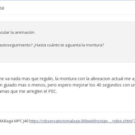
:58
acular la animación.
 autoseguimiento? ¿Hasta cuánto te aguanta la montura?
me va nada mas que regulin, la montura con la alineacion actual me 
on guiado mas o menos, pero espero mejorar los 40 segundos con u
amas que me arreglen el PEC.
o Málaga MPC J40
https://observatoriomalaga.000webhostap ... ndex.shtml