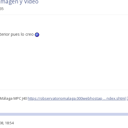
 Imagen y Video
:35
erior pues lo creo
o Málaga MPC J40
https://observatoriomalaga.000webhostap ... ndex.shtml
8, 18:54