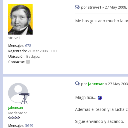
por
struve1
»
27 May 2008, 
Me has gustado mucho la a
struve1
Mensajes:
678
Registrado:
21 Mar 2008, 00:00
Ubicación:
Badajoz
Contactar:
por
jahensan
»
27 May 2008
Magnífica....
jahensan
Ademas el tesón y la lucha c
Moderador
Sigue enviando y sacando.
Mensajes:
3649