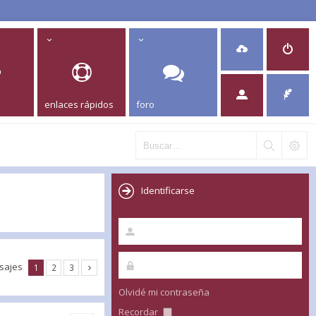
enlaces rápidos
foro
Identificarse
sajes
1
2
3
Olvidé mi contraseña
Recordar