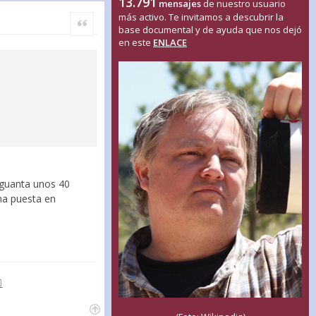
13.791
mensajes
de nuestro usuario
más activo. Te invitamos a descubrir la
Citar
base documental y de ayuda que nos dejó
en este
ENLACE
aguanta unos 40
na puesta en