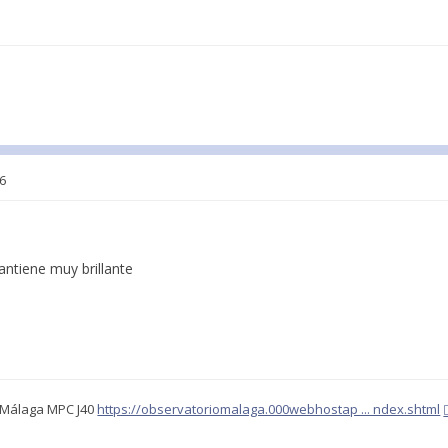
26
ntiene muy brillante
o Málaga MPC J40
https://observatoriomalaga.000webhostap ... ndex.shtml