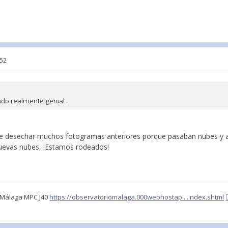
:52
do realmente genial .
e desechar muchos fotogramas anteriores porque pasaban nubes y al 
nuevas nubes, !Estamos rodeados!
o Málaga MPC J40
https://observatoriomalaga.000webhostap ... ndex.shtml