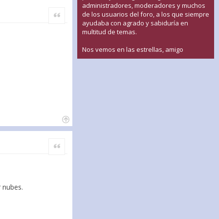
administradores, moderadores y muchos
Citar
de los usuarios del foro, a los que siempre
ayudaba con agrado y sabiduría en
multitud de temas.
Nos vemos en las estrellas, amigo
Citar
r nubes.