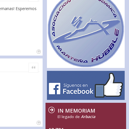
 semanas! Esperemos
Citar
IN MEMORIAM
El legado de
Arbacia