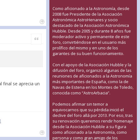
Como aficionado a la Astronomía, desde
2008 fue Presidente de la Asociación
Astronómica AstroHenares y socio
destacado de la Asociación Astronómica
Hubble. Desde 2005 y durante 8 años fue
moderador activo y permanente de este
Citar
foro, convirtiéndose en el usuario más
prolífico del mismo y en uno de los
garantes de su buen funcionamiento.
Con el apoyo de la Asociación Hubble y la
difusión del foro, organizó algunas de las
reuniones de aficionados a la Astronomía
más importantes de España, como la de
final se aprecia un
Navas de Estena en los Montes de Toledo,
conocida como “AstroArbacia”.
Podemos afirmar sin temor a
equivocarnos que su pérdida inició el
declive del foro allá por 2013. Por eso, tras
su renovación queremos rendir homenaje
desde la Asociación Hubble a su figura
como aficionado a la Astronomía, como
persona y como gran amigo de los