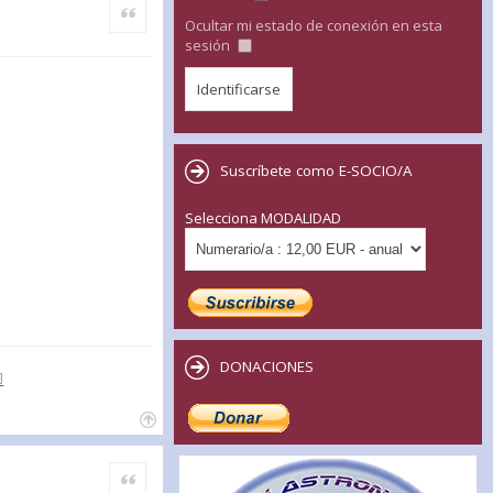
Citar
Ocultar mi estado de conexión en esta
sesión
Suscríbete como E-SOCIO/A
Selecciona MODALIDAD
DONACIONES
Citar