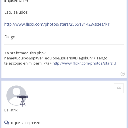
impidieron =(
Eso, saludos!
http://www.flickr.com/photos/stars/2565181428/sizes/l/
Diego.
<a href="modules.php?
name=Equipo&op=ver_equipo&usuario=Diegokun"> Tengo
telescopio en mi perfil.</a>
http://www.flickr.com/photos/stars
Citar
Bellatrix
10 Jun 2008, 11:26