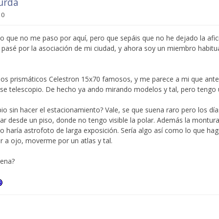
urda
10
o que no me paso por aquí, pero que sepáis que no he dejado la afi
pasé por la asociación de mi ciudad, y ahora soy un miembro habitu
los prismáticos Celestron 15x70 famosos, y me parece a mi que ante
ase telescopio. De hecho ya ando mirando modelos y tal, pero tengo
opio sin hacer el estacionamiento? Vale, se que suena raro pero los día
ar desde un piso, donde no tengo visible la polar. Además la montura
haría astrofoto de larga exposición. Sería algo así como lo que ha
ar a ojo, moverme por un atlas y tal.
pena?