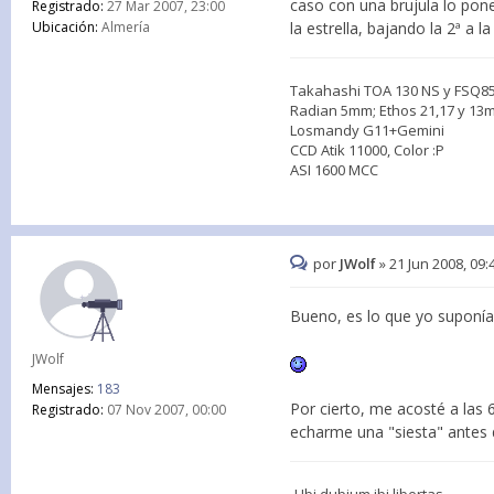
caso con una brujula lo pon
Registrado:
27 Mar 2007, 23:00
la estrella, bajando la 2ª a 
Ubicación:
Almería
Takahashi TOA 130 NS y FSQ8
Radian 5mm; Ethos 21,17 y 1
Losmandy G11+Gemini
CCD Atik 11000, Color :P
ASI 1600 MCC
por
JWolf
»
21 Jun 2008, 09:
Bueno, es lo que yo suponí
JWolf
Mensajes:
183
Por cierto, me acosté a las 6
Registrado:
07 Nov 2007, 00:00
echarme una "siesta" ante
-Ubi dubium ibi libertas-