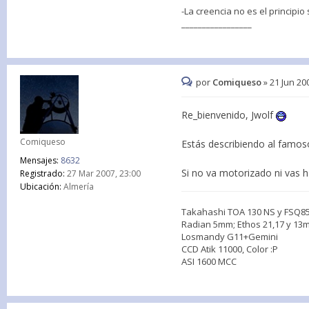
-La creencia no es el principio
_________________
por
Comiqueso
»
21 Jun 20
Re_bienvenido, Jwolf
Comiqueso
Estás describiendo al famo
Mensajes:
8632
Si no va motorizado ni vas 
Registrado:
27 Mar 2007, 23:00
Ubicación:
Almería
Takahashi TOA 130 NS y FSQ8
Radian 5mm; Ethos 21,17 y 1
Losmandy G11+Gemini
CCD Atik 11000, Color :P
ASI 1600 MCC