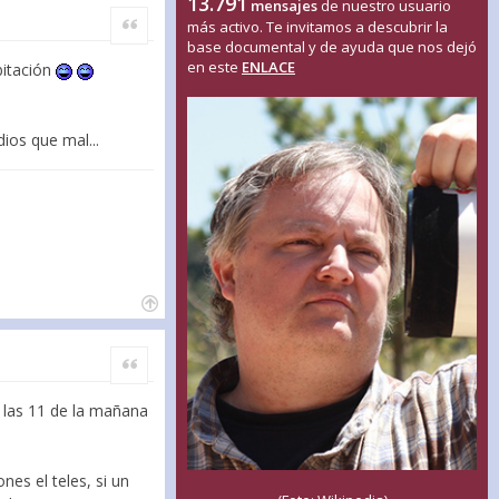
13.791
mensajes
de nuestro usuario
Citar
más activo. Te invitamos a descubrir la
base documental y de ayuda que nos dejó
en este
ENLACE
bitación
ios que mal...
Citar
e las 11 de la mañana
nes el teles, si un