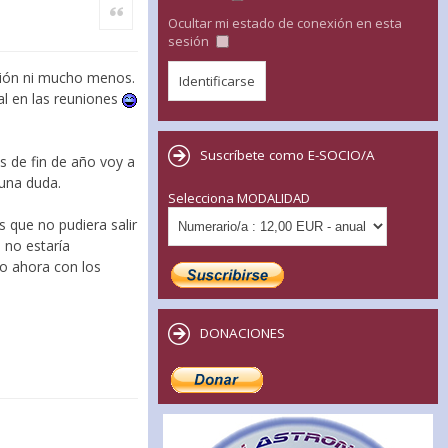
Citar
Ocultar mi estado de conexión en esta
sesión
ción ni mucho menos.
al en las reuniones
Suscríbete como E-SOCIO/A
s de fin de año voy a
 una duda.
Selecciona MODALIDAD
s que no pudiera salir
 no estaría
go ahora con los
DONACIONES