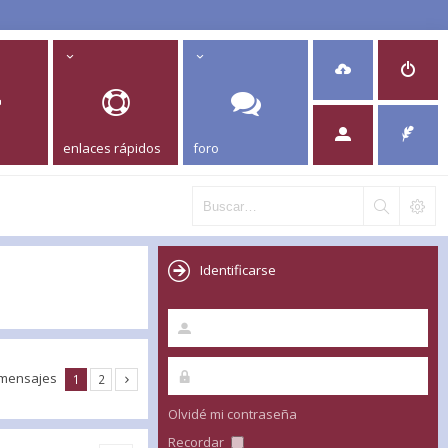
enlaces rápidos
foro
Identificarse
 mensajes
1
2
Olvidé mi contraseña
Recordar