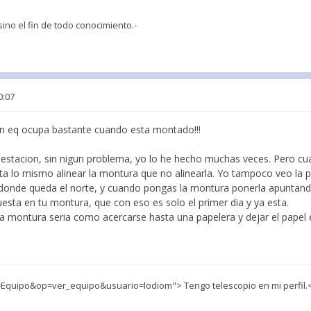
 sino el fin de todo conocimiento.-
0:07
en eq ocupa bastante cuando esta montado!!!
 estacion, sin nigun problema, yo lo he hecho muchas veces. Pero 
a lo mismo alinear la montura que no alinearla. Yo tampoco veo la p
 donde queda el norte, y cuando pongas la montura ponerla apuntando
puesta en tu montura, que con eso es solo el primer dia y ya esta.
 la montura seria como acercarse hasta una papelera y dejar el papel 
quipo&op=ver_equipo&usuario=lodiom"> Tengo telescopio en mi perfil.