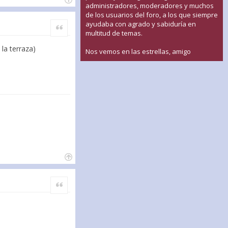
administradores, moderadores y muchos
de los usuarios del foro, a los que siempre
ayudaba con agrado y sabiduría en
Citar
multitud de temas.
 la terraza)
Nos vemos en las estrellas, amigo
Citar