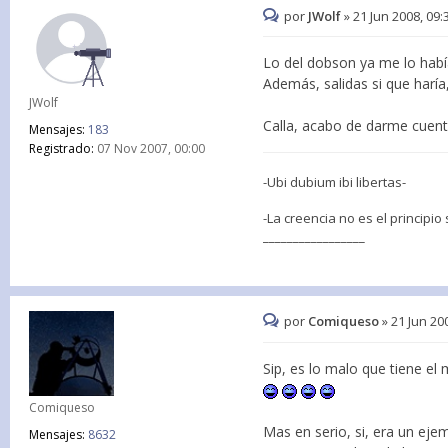
por
JWolf
»
21 Jun 2008, 09:
Lo del dobson ya me lo hab
Además, salidas si que harí
JWolf
Calla, acabo de darme cuent
Mensajes:
183
Registrado:
07 Nov 2007, 00:00
-Ubi dubium ibi libertas-
-La creencia no es el principio
_________________
por
Comiqueso
»
21 Jun 20
Sip, es lo malo que tiene e
Comiqueso
Mas en serio, si, era un ejem
Mensajes:
8632