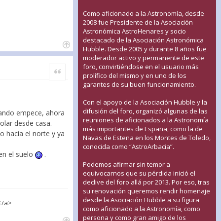
Como aficionado a la Astronomía, desde
2008 fue Presidente de la Asociación
Astronómica AstroHenares y socio
destacado de la Asociación Astronómica
Hubble. Desde 2005 y durante 8 años fue
moderador activo y permanente de este
foro, convirtiéndose en el usuario más
Citar
prolífico del mismo y en uno de los
garantes de su buen funcionamiento.
Con el apoyo de la Asociación Hubble y la
difusión del foro, organizó algunas de las
cuando empece, ahora
reuniones de aficionados a la Astronomía
olar desde casa.
más importantes de España, como la de
 hacia el norte y ya
Navas de Estena en los Montes de Toledo,
conocida como “AstroArbacia”.
en el suelo
.
Podemos afirmar sin temor a
equivocarnos que su pérdida inició el
declive del foro allá por 2013. Por eso, tras
su renovación queremos rendir homenaje
desde la Asociación Hubble a su figura
</a>
como aficionado a la Astronomía, como
persona y como gran amigo de los