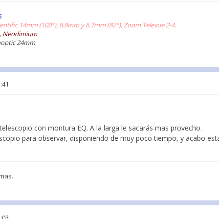
6
cientific 14mm (100°), 8.8mm y 6.7mm (82°), Zoom Televue 2-4.
II, Neodimium
noptic 24mm
3:41
l telescopio con montura EQ. A la larga le sacarás mas provecho.
scopio para observar, disponiendo de muy poco tiempo, y acabo esta
 mas.
5:03