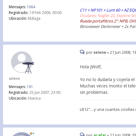
Mensajes:
1684
C11 + NP101 + Lunt 60 + AZ EQ
Registrado:
19 Feb 2006, 00:00
Oculares: Nagler 22, Explore S
Ubicación:
Málaga
Rueda portafiltros 2": NPB, OI
Binoviewer Denkmeier + 2x Pa
por
selene
»
21 Jun 2008, 1
Hola JWolf,
selene
Yo no lo dudaría y cojería e
Muchas veces monto el tele
Mensajes:
181
sin problemas.
Registrado:
25 Jun 2007, 23:00
Ubicación:
Huesca
LB12"... y una cuantas cosillas
por
acafar
»
21 Jun 2008, 1