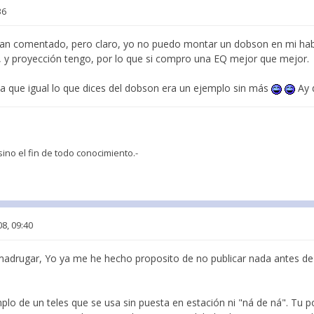
36
ían comentado, pero claro, yo no puedo montar un dobson en mi ha
a, y proyección tengo, por lo que si compro una EQ mejor que mejor.
a que igual lo que dices del dobson era un ejemplo sin más
Ay d
 sino el fin de todo conocimiento.-
08, 09:40
l madrugar, Yo ya me he hecho proposito de no publicar nada antes d
plo de un teles que se usa sin puesta en estación ni "ná de ná". Tu po