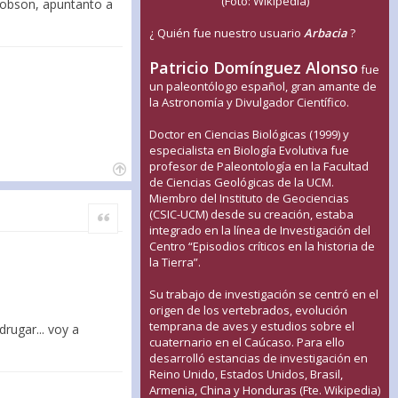
(Foto: Wikipedia)
dobson, apuntanto a
¿ Quién fue nuestro usuario
Arbacia
?
Patricio Domínguez Alonso
fue
un paleontólogo español, gran amante de
la Astronomía y Divulgador Científico.
Doctor en Ciencias Biológicas (1999) y
especialista en Biología Evolutiva fue
profesor de Paleontología en la Facultad
de Ciencias Geológicas de la UCM.
Miembro del Instituto de Geociencias
(CSIC-UCM) desde su creación, estaba
Citar
integrado en la línea de Investigación del
Centro “Episodios críticos en la historia de
la Tierra”.
Su trabajo de investigación se centró en el
origen de los vertebrados, evolución
temprana de aves y estudios sobre el
drugar... voy a
cuaternario en el Caúcaso. Para ello
desarrolló estancias de investigación en
Reino Unido, Estados Unidos, Brasil,
Armenia, China y Honduras (Fte. Wikipedia)