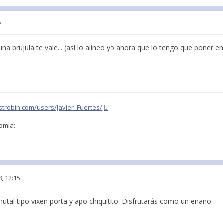
7
a brujula te vale... (asi lo alineo yo ahora que lo tengo que poner en
strobin.com/users/Javier_Fuertes/
omía:
8, 12:15
utal tipo vixen porta y apo chiquitito. Disfrutarás como un enano