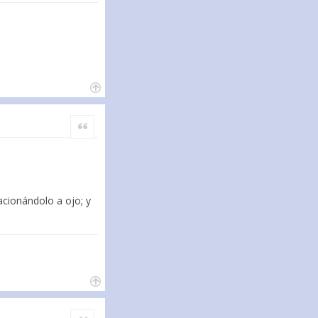
Citar
cionándolo a ojo; y
Citar