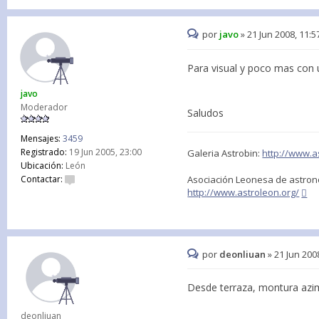
por
javo
»
21 Jun 2008, 11:5
Para visual y poco mas con un
javo
Moderador
Saludos
Mensajes:
3459
Registrado:
19 Jun 2005, 23:00
Galeria Astrobin:
http://www.a
Ubicación:
León
Contactar:
Asociación Leonesa de astron
http://www.astroleon.org/
por
deonliuan
»
21 Jun 200
Desde terraza, montura azim
deonliuan