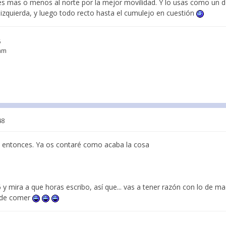
es mas o menos al norte por la mejor movilidad. Y lo usas como un 
la izquierda, y luego todo recto hasta el cumulejo en cuestión
5
3mm
48
a entonces. Ya os contaré como acaba la cosa
 y mira a que horas escribo, así que... vas a tener razón con lo de ma
s de comer