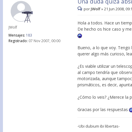
Una duda quizá abs
por
JWolf
»
21 Jun 2008, 09:
Hola a todos. Hace un tiemp
JWolf
De hecho os hice caso y me 
Mensajes:
183
Registrado:
07 Nov 2007, 00:00
Bueno, a lo que voy. Tengo 
querer algo más curioso, le
¿Es viable utilizar un telesc
al campo tendría que observ
motorizada, aunque tampoco 
prismáticos, es decir, apunt
¿Cómo lo veis? ¿Merece la 
Gracias por las respuestas
-Ubi dubium ibi libertas-