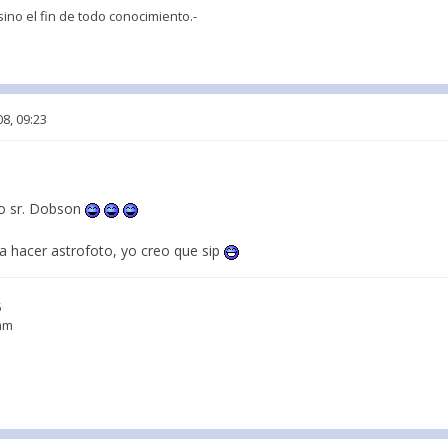
 sino el fin de todo conocimiento.-
08, 09:23
so sr. Dobson
ha hacer astrofoto, yo creo que sip
5
3mm