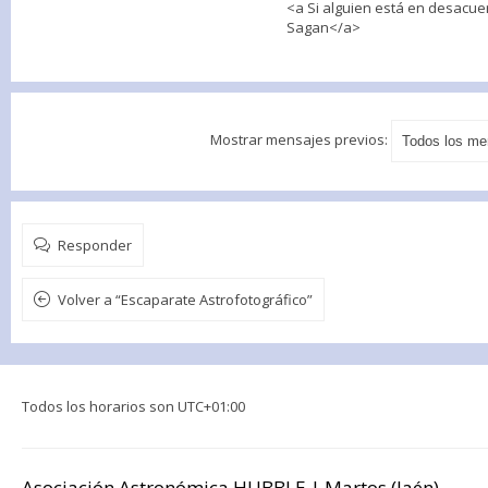
<a Si alguien está en desacuer
Sagan</a>
Mostrar mensajes previos:
Responder
Volver a “Escaparate Astrofotográfico”
Todos los horarios son
UTC+01:00
Asociación Astronómica HUBBLE | Martos (Jaén)