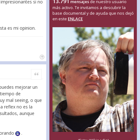
13.791
mensajes
de nuestro usuario
 impresionantes si no
más activo. Te invitamos a descubrir la
base documental y de ayuda que nos dejó
en este
ENLACE
Esta es mi opinion.
Citar
 puedes mejorar un
l tiempo de
muy mal seeing, o que
 reflex no es la
sultados, aunque
ejorando
.