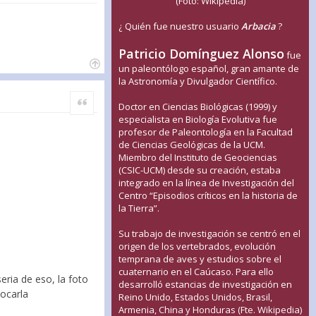
(Foto: Wikipedia)
¿ Quién fue nuestro usuario
Arbacia
?
Patricio Domínguez Alonso
fue
un paleontólogo español, gran amante de
la Astronomía y Divulgador Científico.
Citar
Doctor en Ciencias Biológicas (1999) y
especialista en Biología Evolutiva fue
profesor de Paleontología en la Facultad
de Ciencias Geológicas de la UCM.
Miembro del Instituto de Geociencias
(CSIC-UCM) desde su creación, estaba
integrado en la línea de Investigación del
Centro “Episodios críticos en la historia de
la Tierra”.
Su trabajo de investigación se centró en el
origen de los vertebrados, evolución
temprana de aves y estudios sobre el
cuaternario en el Caúcaso. Para ello
eria de eso, la foto
desarrolló estancias de investigación en
tocarla
Reino Unido, Estados Unidos, Brasil,
Armenia, China y Honduras (Fte. Wikipedia)