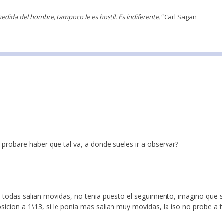
medida del hombre, tampoco le es hostil. Es indiferente."
Carl Sagan
2
 probare haber que tal va, a donde sueles ir a observar?
 todas salian movidas, no tenia puesto el seguimiento, imagino que s
osicion a 1\13, si le ponia mas salian muy movidas, la iso no probe a 