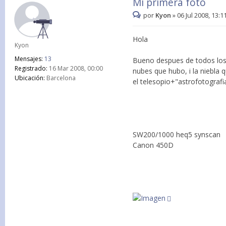
Mi primera foto
por
Kyon
»
06 Jul 2008, 13:1
Hola
Kyon
Mensajes:
13
Bueno despues de todos los 
Registrado:
16 Mar 2008, 00:00
nubes que hubo, i la niebla
Ubicación:
Barcelona
el telesopio+"astrofotografi
SW200/1000 heq5 synscan
Canon 450D