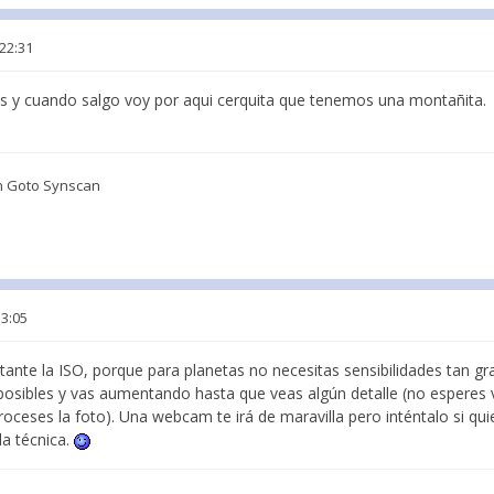
 22:31
es y cuando salgo voy por aqui cerquita que tenemos una montañita.
n Goto Synscan
13:05
ante la ISO, porque para planetas no necesitas sensibilidades tan g
posibles y vas aumentando hasta que veas algún detalle (no esperes 
oceses la foto). Una webcam te irá de maravilla pero inténtalo si qu
la técnica.