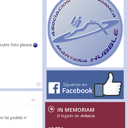
 cutre-foto please
Citar
IN MEMORIAM
El legado de
Arbacia
yo he podido ir