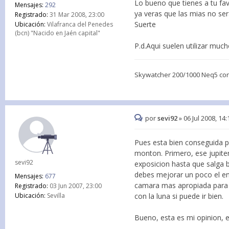
Lo bueno que tienes a tu fa
Mensajes:
292
ya veras que las mias no ser
Registrado:
31 Mar 2008, 23:00
Suerte
Ubicación:
Vilafranca del Penedes
(bcn) "Nacido en Jaén capital"
P.d.Aqui suelen utilizar much
Skywatcher 200/1000 Neq5 co
por
sevi92
»
06 Jul 2008, 14:
Pues esta bien conseguida p
monton. Primero, ese jupiter
sevi92
exposicion hasta que salga 
debes mejorar un poco el en
Mensajes:
677
camara mas apropiada para 
Registrado:
03 Jun 2007, 23:00
con la luna si puede ir bien.
Ubicación:
Sevilla
Bueno, esta es mi opinion, 