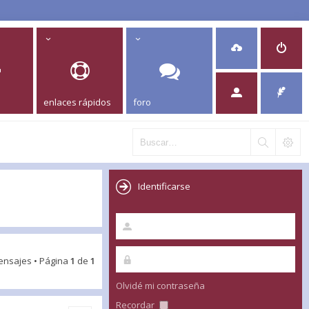
enlaces rápidos
foro
Identificarse
ensajes • Página
1
de
1
Olvidé mi contraseña
Recordar