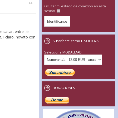
Citar
Ocultar mi estado de conexión en esta
sesión
 sacar, entre las
, i claro, novato con
Suscríbete como E-SOCIO/A
Selecciona MODALIDAD
DONACIONES