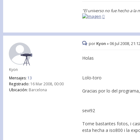
"El universo no fue hecho a la 
por
Kyon
»
06 Jul 2008, 21:1
Holas
Kyon
Lolo-toro
Mensajes:
13
Registrado:
16 Mar 2008, 00:00
Ubicación:
Barcelona
Gracias por lo del programa,
sevi92
Tome bastantes fotos, i casi
esta hecha a iso800 i la exp