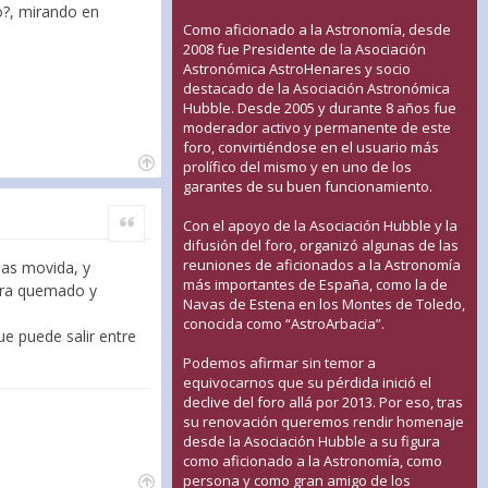
o?, mirando en
Como aficionado a la Astronomía, desde
2008 fue Presidente de la Asociación
Astronómica AstroHenares y socio
destacado de la Asociación Astronómica
Hubble. Desde 2005 y durante 8 años fue
moderador activo y permanente de este
foro, convirtiéndose en el usuario más
prolífico del mismo y en uno de los
garantes de su buen funcionamiento.
Citar
Con el apoyo de la Asociación Hubble y la
difusión del foro, organizó algunas de las
reuniones de aficionados a la Astronomía
mas movida, y
más importantes de España, como la de
liera quemado y
Navas de Estena en los Montes de Toledo,
conocida como “AstroArbacia”.
e puede salir entre
Podemos afirmar sin temor a
equivocarnos que su pérdida inició el
declive del foro allá por 2013. Por eso, tras
su renovación queremos rendir homenaje
desde la Asociación Hubble a su figura
como aficionado a la Astronomía, como
persona y como gran amigo de los