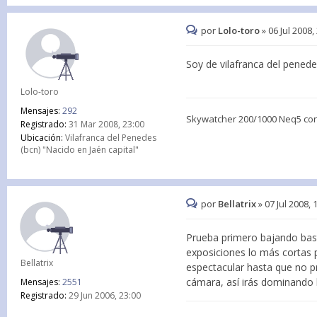
por
Lolo-toro
»
06 Jul 2008,
Soy de vilafranca del pened
Lolo-toro
Mensajes:
292
Skywatcher 200/1000 Neq5 co
Registrado:
31 Mar 2008, 23:00
Ubicación:
Vilafranca del Penedes
(bcn) "Nacido en Jaén capital"
por
Bellatrix
»
07 Jul 2008, 
Prueba primero bajando bast
exposiciones lo más cortas 
Bellatrix
espectacular hasta que no pr
cámara, así irás dominando 
Mensajes:
2551
Registrado:
29 Jun 2006, 23:00