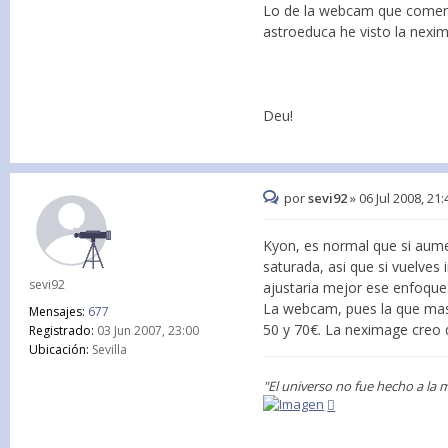
Lo de la webcam que coment
astroeduca he visto la nexim
Deu!
por
sevi92
»
06 Jul 2008, 21:
Kyon, es normal que si aume
saturada, asi que si vuelves 
sevi92
ajustaria mejor ese enfoque
La webcam, pues la que mas 
Mensajes:
677
50 y 70€. La neximage creo 
Registrado:
03 Jun 2007, 23:00
Ubicación:
Sevilla
"El universo no fue hecho a la 