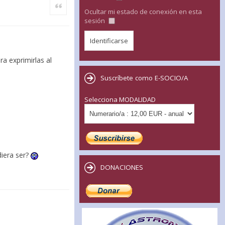
Citar
Ocultar mi estado de conexión en esta
sesión
ra exprimirlas al
Suscríbete como E-SOCIO/A
Selecciona MODALIDAD
¿pudiera ser?
DONACIONES