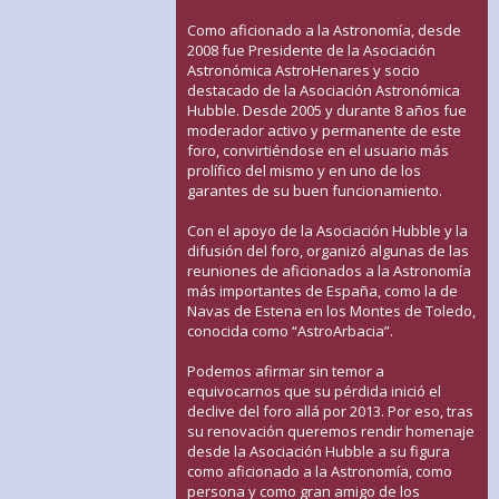
Como aficionado a la Astronomía, desde
2008 fue Presidente de la Asociación
Astronómica AstroHenares y socio
destacado de la Asociación Astronómica
Hubble. Desde 2005 y durante 8 años fue
moderador activo y permanente de este
foro, convirtiéndose en el usuario más
prolífico del mismo y en uno de los
garantes de su buen funcionamiento.
Con el apoyo de la Asociación Hubble y la
difusión del foro, organizó algunas de las
reuniones de aficionados a la Astronomía
más importantes de España, como la de
Navas de Estena en los Montes de Toledo,
conocida como “AstroArbacia”.
Podemos afirmar sin temor a
equivocarnos que su pérdida inició el
declive del foro allá por 2013. Por eso, tras
su renovación queremos rendir homenaje
desde la Asociación Hubble a su figura
como aficionado a la Astronomía, como
persona y como gran amigo de los