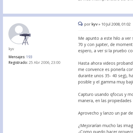
por
kyv
»
10 Jul 2008, 01:02
Me apunto a este hilo a ver 
70 y con jupiter, de moment
kyv
espero, a ver si la pruebo c
Mensajes:
193
Registrado:
25 Abr 2006, 23:00
Hasta ahora videos probando
me convence es ponerla con 
durante unos 35- 40 seg), ha
posible y el gamma muy baji
Capturo usando qfocus y mod
manera, en las propiedades d
Aprovecho y lanzo un par de
¿Mejorarían mucho las image
¿Como puedo hacer proyecci