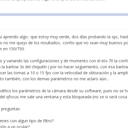
si aprendo algo.. que estoy muy verde, dos días probando la spc, hast
o no me quejo de los resultados.. confio que no sean muy buenos por 
on en 150/750.
 y variando las configuraciones y de momento con el etx-70 la conf
la barlow 3x del chiquitín ( por no hacer seguimiento, con esa barlo
cer las tomas a 10 o 15 fps con la velocidad de obturación y la ampli
to también, con los demas parámetros no me aclaro aún...
ifico los parámetros de la cámara desde su software, pues no se ha
el qfocus me sale una ventana y esta bloqueada (no se si será cosa d
 preguntas:
nes con algun tipo de filtro?
ón a un ocular?