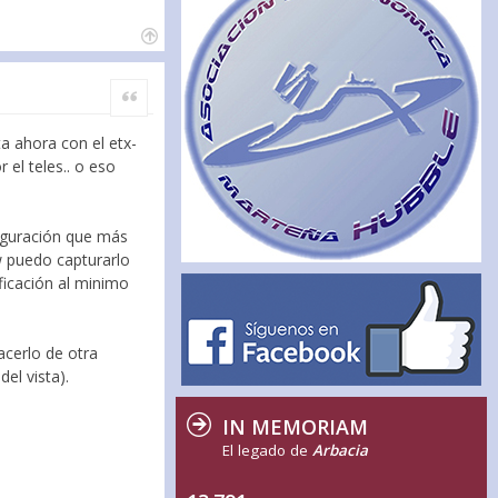
Citar
a ahora con el etx-
el teles.. o eso
iguración que más
w puedo capturarlo
ficación al minimo
cerlo de otra
el vista).
IN MEMORIAM
El legado de
Arbacia