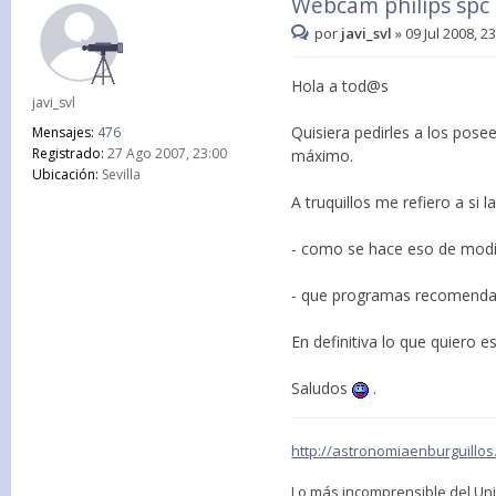
Webcam philips spc
por
javi_svl
»
09 Jul 2008, 2
Hola a tod@s
javi_svl
Quisiera pedirles a los pose
Mensajes:
476
Registrado:
27 Ago 2007, 23:00
máximo.
Ubicación:
Sevilla
A truquillos me refiero a si l
- como se hace eso de modific
- que programas recomendais 
En definitiva lo que quiero es
Saludos
.
http://astronomiaenburguillos
Lo más incomprensible del Uni