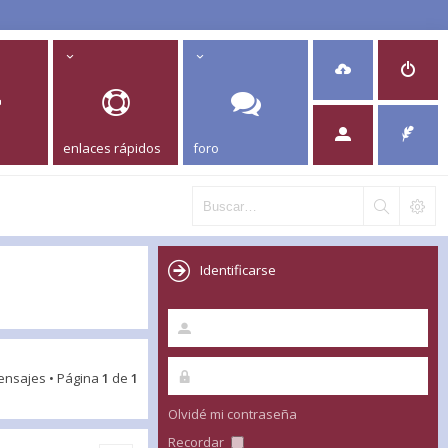
enlaces rápidos
foro
Identificarse
ensajes • Página
1
de
1
Olvidé mi contraseña
Recordar