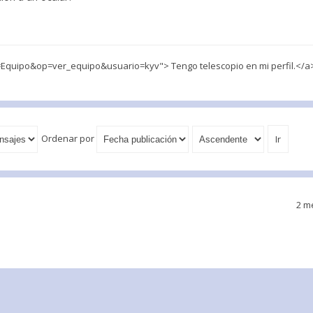
quipo&op=ver_equipo&usuario=kyv"> Tengo telescopio en mi perfil.</a
Ordenar por
2 m