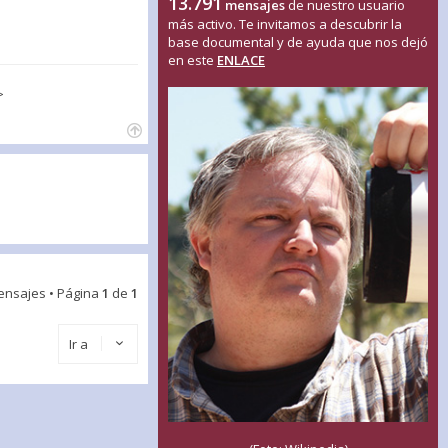
13.791
mensajes
de nuestro usuario
más activo. Te invitamos a descubrir la
base documental y de ayuda que nos dejó
en este
ENLACE
>
ensajes • Página
1
de
1
Ir a