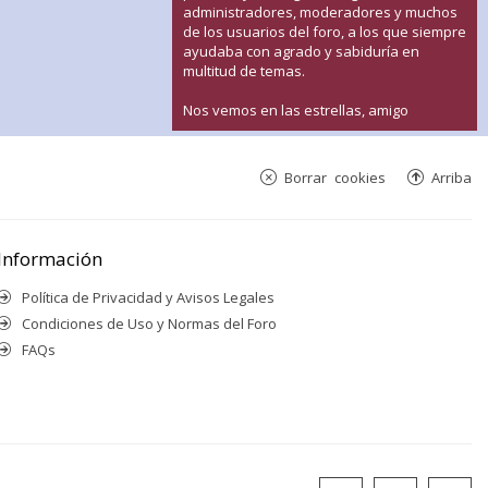
administradores, moderadores y muchos
de los usuarios del foro, a los que siempre
ayudaba con agrado y sabiduría en
multitud de temas.
Nos vemos en las estrellas, amigo
Borrar cookies
Arriba
Información
Política de Privacidad y Avisos Legales
Condiciones de Uso y Normas del Foro
FAQs