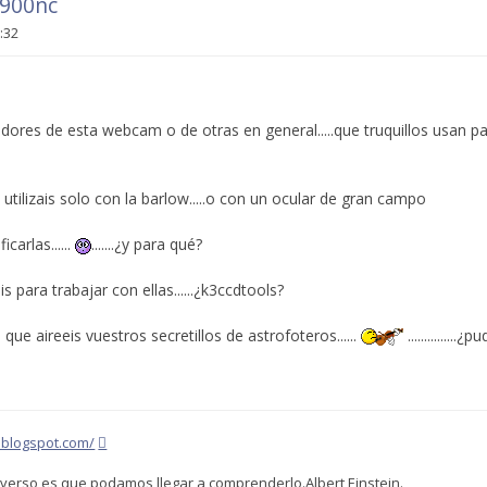
 900nc
3:32
edores de esta webcam o de otras en general.....que truquillos usan pa
a utilizais solo con la barlow.....o con un ocular de gran campo
arlas......
.......¿y para qué?
para trabajar con ellas......¿k3ccdtools?
 que aireeis vuestros secretillos de astrofoteros......
...............
.blogspot.com/
verso es que podamos llegar a comprenderlo.Albert Einstein.