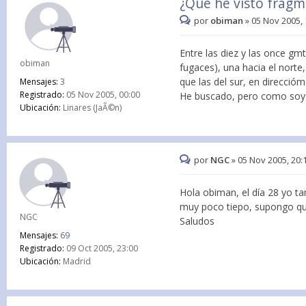
¿Qué he visto fragm
por
obiman
»
05 Nov 2005, 
Entre las diez y las once gm
obiman
fugaces), una hacia el nort
que las del sur, en direccióm
Mensajes:
3
Registrado:
05 Nov 2005, 00:00
He buscado, pero como soy n
Ubicación:
Linares (JaÃ©n)
por
NGC
»
05 Nov 2005, 20:
Hola obiman, el día 28 yo ta
muy poco tiepo, supongo qu
NGC
Saludos
Mensajes:
69
Registrado:
09 Oct 2005, 23:00
Ubicación:
Madrid