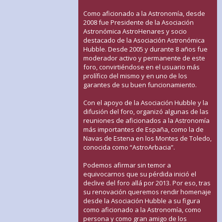
Como aficionado a la Astronomía, desde
2008 fue Presidente de la Asociación
Astronómica AstroHenares y socio
destacado de la Asociación Astronómica
Hubble. Desde 2005 y durante 8 años fue
moderador activo y permanente de este
foro, convirtiéndose en el usuario más
prolífico del mismo y en uno de los
garantes de su buen funcionamiento.
Con el apoyo de la Asociación Hubble y la
difusión del foro, organizó algunas de las
reuniones de aficionados a la Astronomía
más importantes de España, como la de
Navas de Estena en los Montes de Toledo,
conocida como “AstroArbacia”.
Podemos afirmar sin temor a
equivocarnos que su pérdida inició el
declive del foro allá por 2013. Por eso, tras
su renovación queremos rendir homenaje
desde la Asociación Hubble a su figura
como aficionado a la Astronomía, como
persona y como gran amigo de los