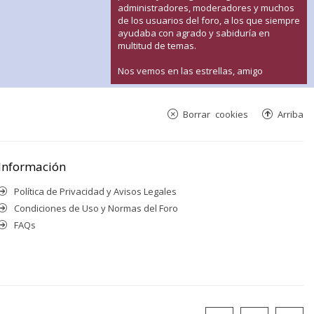
administradores, moderadores y muchos
de los usuarios del foro, a los que siempre
ayudaba con agrado y sabiduría en
multitud de temas.
Nos vemos en las estrellas, amigo
Borrar cookies
Arriba
Información
Política de Privacidad y Avisos Legales
Condiciones de Uso y Normas del Foro
FAQs