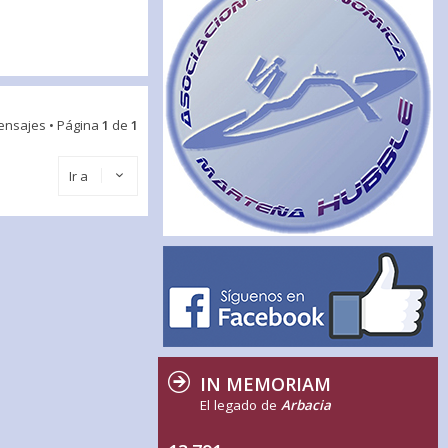
ensajes • Página
1
de
1
Ir a
IN MEMORIAM
El legado de
Arbacia