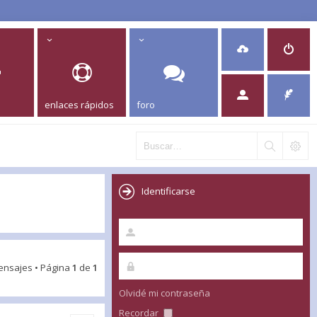
enlaces rápidos
foro
Identificarse
ensajes • Página
1
de
1
Olvidé mi contraseña
Recordar