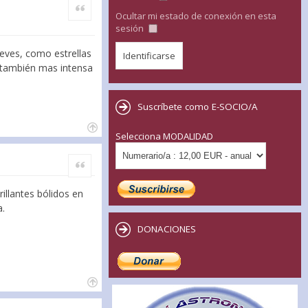
Citar
Ocultar mi estado de conexión en esta
sesión
leves, como estrellas
o también mas intensa
Suscríbete como E-SOCIO/A
Selecciona MODALIDAD
Citar
illantes bólidos en
a.
DONACIONES