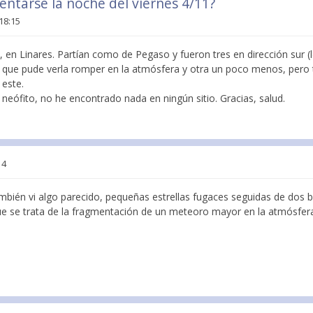
entarse la noche del viernes 4/11?
18:15
t, en Linares. Partían como de Pegaso y fueron tres en dirección sur (
e, que pude verla romper en la atmósfera y otra un poco menos, per
 este.
eófito, no he encontrado nada en ningún sitio. Gracias, salud.
14
mbién vi algo parecido, pequeñas estrellas fugaces seguidas de dos br
e se trata de la fragmentación de un meteoro mayor en la atmósfer