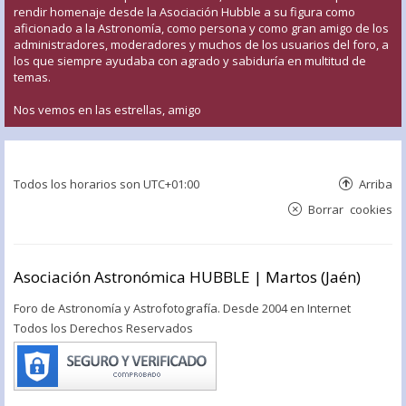
rendir homenaje desde la Asociación Hubble a su figura como
aficionado a la Astronomía, como persona y como gran amigo de los
administradores, moderadores y muchos de los usuarios del foro, a
los que siempre ayudaba con agrado y sabiduría en multitud de
temas.
Nos vemos en las estrellas, amigo
Todos los horarios son
UTC+01:00
Arriba
Borrar cookies
Asociación Astronómica HUBBLE | Martos (Jaén)
Foro de Astronomía y Astrofotografía. Desde 2004 en Internet
Todos los Derechos Reservados