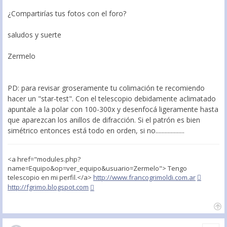
¿Compartirías tus fotos con el foro?
saludos y suerte
Zermelo
PD: para revisar groseramente tu colimación te recomiendo
hacer un "star-test". Con el telescopio debidamente aclimatado
apuntale a la polar con 100-300x y desenfocá ligeramente hasta
que aparezcan los anillos de difracción. Si el patrón es bien
simétrico entonces está todo en orden, si no...................
<a href="modules.php?
name=Equipo&op=ver_equipo&usuario=Zermelo"> Tengo
telescopio en mi perfil.</a>
http://www.francogrimoldi.com.ar
http://fgrimo.blogspot.com