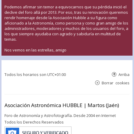
Podemos afirmar sin temor a equivocarnos que su pérdida inició el
declive del foro allá por 2013. Por eso, tras su renovación queremos
rendir homenaje desde la Asociación Hubble a su figura como
aficionado a la Astronomía, como persona y como gran amigo de los
administradores, moderadores y muchos de los usuarios del foro, a
los que siempre ayudaba con agrado y sabiduría en multitud de
temas.
Nos vemos en las estrellas, amigo
Todos los horarios son
UTC+01:00
Arriba
Borrar cookies
Asociación Astronómica HUBBLE | Martos (Jaén)
Foro de Astronomía y Astrofotografía. Desde 2004 en Internet
Todos los Derechos Reservados